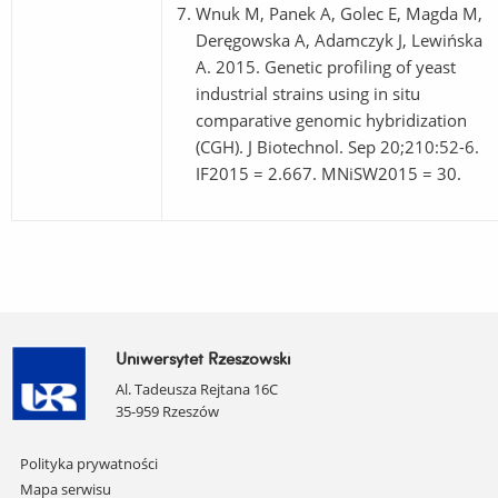
Wnuk M, Panek A, Golec E, Magda M,
Deręgowska A, Adamczyk J, Lewińska
A. 2015. Genetic profiling of yeast
industrial strains using in situ
comparative genomic hybridization
(CGH). J Biotechnol. Sep 20;210:52-6.
IF2015 = 2.667. MNiSW2015 = 30.
Uniwersytet Rzeszowski
Al. Tadeusza Rejtana 16C
35-959 Rzeszów
Pomiń
Polityka prywatności
nawigację
Mapa serwisu