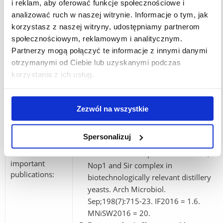
i reklam, aby oferować funkcje społecznościowe i
Natkańska U, Kwiatkowska A, Rawska
analizować ruch w naszej witrynie. Informacje o tym, jak
E, Potocki L, Kuna E, Panek A,
korzystasz z naszej witryny, udostępniamy partnerom
Lewińska A, Wnuk M. 2016. Copy
społecznościowym, reklamowym i analitycznym.
number variations of genes involved
Partnerzy mogą połączyć te informacje z innymi danymi
in stress responses reflect the redox
otrzymanymi od Ciebie lub uzyskanymi podczas
state and DNA damage in brewing
korzystania z ich usług.
yeasts. Cell Stress Chaperones.
Sep;21(5):849-64. IF2016 = 2.411.
MNiSW2016 = 20.
Zezwól na wszystkie
Adamczyk J, Deręgowska A, Potocki L,
Kuna E, Kapłan J, Pabian S,
Spersonalizuj
Kwiatkowska A, Lewińska A, Wnuk M.
List of the most
2016. Relationships between rDNA,
important
Nop1 and Sir complex in
publications:
biotechnologically relevant distillery
yeasts. Arch Microbiol.
Sep;198(7):715-23. IF2016 = 1.6.
MNiSW2016 = 20.