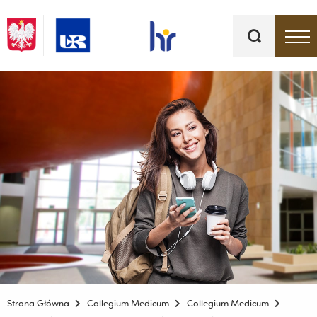
Słowa
kluczowe
Menu - górna belka
Strona Główna
Collegium Medicum
Collegium Medicum