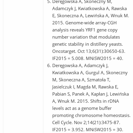
Deręgowska A, Skoneczny M,
Adamczyk J, Kwiatkowska A, Rawska
E, Skoneczna A, Lewińska A, Wnuk M.
2015. Genome-wide array-CGH
analysis reveals YRF1 gene copy
number variation that modulates
genetic stability in distillery yeasts.
Oncotarget. Oct 13;6(31):30650-63.
IF2015 = 5.008. MNiSW2015 = 40.
Deręgowska A, Adamczyk J,
Kwiatkowska A, Gurgul A, Skoneczny
M, Skoneczna A, Szmatoła T,
Jasielczuk I, Magda M, Rawska E,
Pabian S, Panek A, Kapłan J, Lewińska
A, Wnuk M. 2015. Shifts in rDNA
levels act as a genome buffer
promoting chromosome homeostasis.
Cell Cycle. Nov 2;14(21):3475-87.
IF2015 = 3.952. MNiSW2015 = 30.