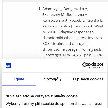
Adamczyk J, Deręgowska A,
Skoneczny M, Skoneczna A,
Kwiatkowska A, Potocki L, Rawska E,
Pabian S, Kapłan J, Lewińska A, Wnuk
M. 2016. Adaptive response to
chronic mild ethanol stress involves
ROS, sirtuins and changes in
chromosome dosage in wine yeasts.
Oncotarget. May 24;7(21):29958-76.
IF2016 = 5.168. MNiSW2016 = 35.
Adamczyk J, Deręgowska A, Panek A,
Golec E, Lewińska A, Wnuk M. 2016.
Affected chromosome homeostasis
Zgoda
Szczegóły
O plikach cookies
and genomic instability of clonal yeast
cultures. Curr Genet. May;62(2):405-
18. IF2016 = 3.764. MNiSW2016 = 25.
Niniejsza strona korzysta z plików cookie
Adamczyk J, Deręgowska A,
Wykorzystujemy pliki cookie do spersonalizowania treści
Skoneczny M, Skoneczna A,