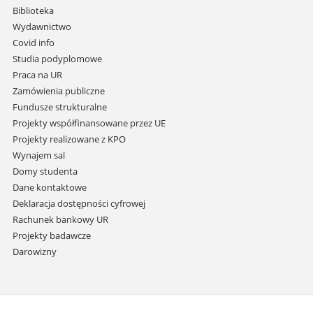
i
Biblioteka
przejdź
Wydawnictwo
do
Covid info
treści
Studia podyplomowe
Praca na UR
Zamówienia publiczne
Fundusze strukturalne
Projekty współfinansowane przez UE
Projekty realizowane z KPO
Wynajem sal
Domy studenta
Dane kontaktowe
Deklaracja dostępności cyfrowej
Rachunek bankowy UR
Projekty badawcze
Darowizny