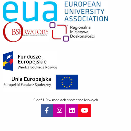
Śledź UR w mediach społecznościowych
Pomiń