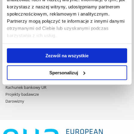
przejdź
Wydawnictwo
korzystasz z naszej witryny, udostępniamy partnerom
do
Covid info
społecznościowym, reklamowym i analitycznym.
treści
Studia podyplomowe
Partnerzy mogą połączyć te informacje z innymi danymi
Praca na UR
otrzymanymi od Ciebie lub uzyskanymi podczas
Zamówienia publiczne
korzystania z ich usług.
Fundusze strukturalne
Projekty współfinansowane przez UE
Projekty realizowane z KPO
Zezwól na wszystkie
Wynajem sal
Domy studenta
Spersonalizuj
Dane kontaktowe
Deklaracja dostępności cyfrowej
Rachunek bankowy UR
Projekty badawcze
Darowizny