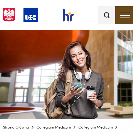
Słowa
kluczowe
Menu - górna belka
Strona Główna
Collegium Medicum
Collegium Medicum