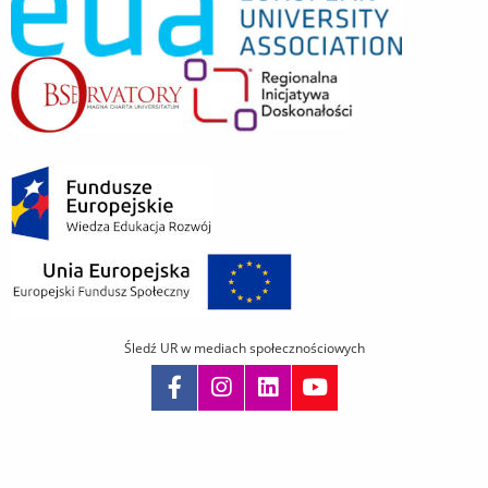
Śledź UR w mediach społecznościowych
Pomiń
nawigację
i