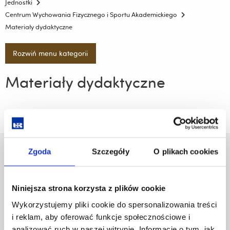
Jednostki
Centrum Wychowania Fizycznego i Sportu Akademickiego
Materiały dydaktyczne
Rozwiń menu kategorii
Materiały dydaktyczne
Zgoda
Szczegóły
O plikach cookies
Uniwersytet Rzeszowski
Al. Tadeusza Rejtana 16C
35-959 Rzeszów
Niniejsza strona korzysta z plików cookie
Pomiń
Polityka prywatności
Wykorzystujemy pliki cookie do spersonalizowania treści
nawigację
Mapa serwisu
i reklam, aby oferować funkcje społecznościowe i
i
Biblioteka
analizować ruch w naszej witrynie. Informacje o tym, jak