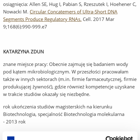
osiągnięcia: Allen SE, Hug I, Pabian S, Rzeszutek I, Hoehener C,
Nowacki M.
Circular Concatemers of Ultra-Short DNA
Segments Produce Regulatory RNAs.
(Link
Cell
. 2017 Mar
9;168(6):990-999.e7
do
innej
strony)
KATARZYNA ZDUN
znane miejsce pracy: Obecnie zajmuję się badaniem wody
pod kątem mikrobiologicznym. W przeszłości pracowałam
także w innych sektorach (m.in. firmie farmaceutycznej, firmie
produkującej żywność), gdzie również kompetencje uzyskane
w trakcie studiów okazały się niezbędne.
rok ukończenia studiów magisterskich na kierunku
Biotechnologia, specjalność Biotechnologia molekularna
- 2013 rok