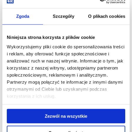
PATRYCJA KAMIŃSKA
Zgoda
Szczegóły
O plikach cookies
znane miejsce pracy: pracuję w Regionalnym Laboratorium
Badań Żywności Genetycznie Modyfikowanej w Tarnobrzegu,
będącego w strukturze Wojewódzkiej Stacji Sanitarno-
Niniejsza strona korzysta z plików cookie
Epidemiologicznej w Rzeszowie, obecnie na stanowisku
Starszego Asystenta.
Wykorzystujemy pliki cookie do spersonalizowania treści
i reklam, aby oferować funkcje społecznościowe i
rok ukończenia studiów magisterskich na kierunku
analizować ruch w naszej witrynie. Informacje o tym, jak
Biotechnologia, specjalność Biotechnologia molekularna
korzystasz z naszej witryny, udostępniamy partnerom
- 2013 rok
społecznościowym, reklamowym i analitycznym.
Partnerzy mogą połączyć te informacje z innymi danymi
otrzymanymi od Ciebie lub uzyskanymi podczas
korzystania z ich usług.
MARCIN LEJA
Zezwól na wszystkie
znane miejsce pracy: doktorant Studium Medycyny
Molekularnej Warszawskiego Uniwersytetu Medycznego.