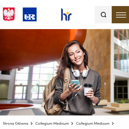
Słowa
kluczowe
Menu - górna belka
Strona Główna
Collegium Medicum
Collegium Medicum