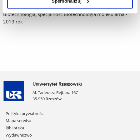
Spersonalizuj
rok ukończenia studiów magisterskich na kierunku
Biotechnologia, specjalność Biotechnologia molekularna -
2013 rok
Uniwersytet Rzeszowski
Al. Tadeusza Rejtana 16C
35-959 Rzeszów
Pomiń
Polityka prywatności
nawigację
Mapa serwisu
i
Biblioteka
przejdź
Wydawnictwo