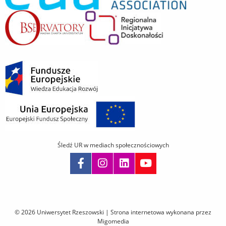
Śledź UR w mediach społecznościowych
Pomiń
nawigację
i
© 2026 Uniwersytet Rzeszowski |
Strona internetowa wykonana przez
przejdź
Migomedia