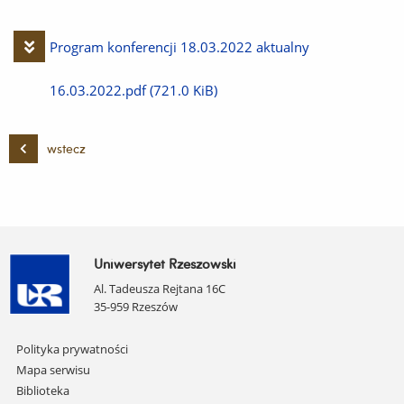
Pobierz
Program konferencji 18.03.2022 aktualny
plik
16.03.2022.pdf
(721.0 KiB)
wstecz
Uniwersytet Rzeszowski
Al. Tadeusza Rejtana 16C
35-959 Rzeszów
Pomiń
Polityka prywatności
nawigację
Mapa serwisu
i
Biblioteka