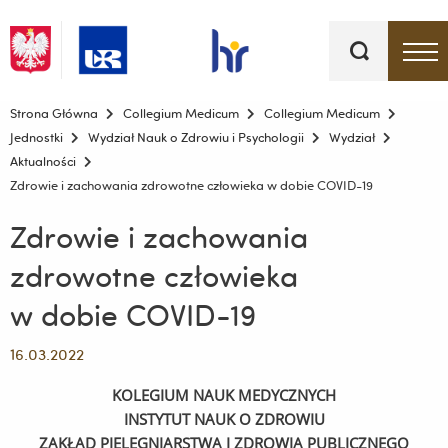
Słowa
kluczowe
Menu - górna belka
Strona Główna
Collegium Medicum
Collegium Medicum
Jednostki
Wydział Nauk o Zdrowiu i Psychologii
Wydział
Aktualności
Zdrowie i zachowania zdrowotne człowieka w dobie COVID-19
Zdrowie i zachowania
zdrowotne człowieka
w dobie COVID-19
16.03.2022
KOLEGIUM NAUK MEDYCZNYCH
INSTYTUT NAUK O ZDROWIU
ZAKŁAD PIELĘGNIARSTWA I ZDROWIA PUBLICZNEGO