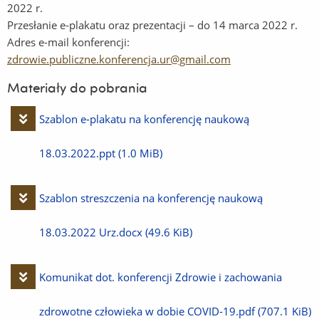
2022 r.
Przesłanie e-plakatu oraz prezentacji – do 14 marca 2022 r.
Adres e-mail konferencji:
zdrowie.publiczne.konferencja.ur@gmail.com
Materiały do pobrania
Pobierz
Szablon e-plakatu na konferencję naukową
plik
18.03.2022.ppt
(1.0 MiB)
Pobierz
Szablon streszczenia na konferencję naukową
plik
18.03.2022 Urz.docx
(49.6 KiB)
Pobierz
Komunikat dot. konferencji Zdrowie i zachowania
plik
zdrowotne człowieka w dobie COVID-19.pdf
(707.1 KiB)