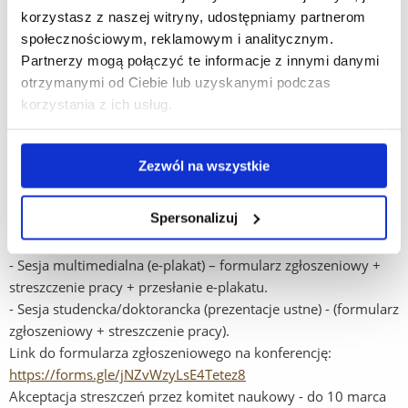
- Sesja multimedialna (e-plakat)
korzystasz z naszej witryny, udostępniamy partnerom
- Sesja studencka/doktorancka (prezentacje ustne)
społecznościowym, reklamowym i analitycznym.
Partnerzy mogą połączyć te informacje z innymi danymi
Czas trwania prezentacji nie może przekroczyć 10 minut.
otrzymanymi od Ciebie lub uzyskanymi podczas
korzystania z ich usług.
WAŻNE TERMINY:
Uczestnictwo czynne
Zezwól na wszystkie
Zgłoszenie uczestnictwa czynnego i przesyłanie streszczeń -
do 07 marca 2022 r.
Spersonalizuj
- Sesja ustna (formularz zgłoszeniowy + streszczenie pracy) +
przesłanie prezentacji.
- Sesja multimedialna (e-plakat) – formularz zgłoszeniowy +
streszczenie pracy + przesłanie e-plakatu.
- Sesja studencka/doktorancka (prezentacje ustne) - (formularz
zgłoszeniowy + streszczenie pracy).
Link do formularza zgłoszeniowego na konferencję:
https://forms.gle/jNZvWzyLsE4Tetez8
Akceptacja streszczeń przez komitet naukowy - do 10 marca