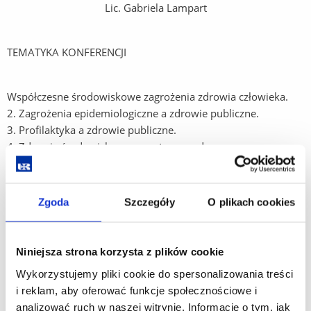
Lic. Gabriela Lampart
TEMATYKA KONFERENCJI
Współczesne środowiskowe zagrożenia zdrowia człowieka.
2. Zagrożenia epidemiologiczne a zdrowie publiczne.
3. Profilaktyka a zdrowie publiczne.
4. Zdrowie środowiskowe a postępy medycyny pracy.
5. Zachowania zdrowotne jednostki, rodziny, społeczności.
6. Wyzwania dla zdrowia publicznego i nauk o zdrowiu
w dobie COVID-19.
Zgoda
Szczegóły
O plikach cookies
7. Monitorowanie, ewaluacja i analiza dla potrzeb zdrowia
publicznego.
8. VARIA
Niniejsza strona korzysta z plików cookie
Wykorzystujemy pliki cookie do spersonalizowania treści
Planowane sesje i formy prezentacji
i reklam, aby oferować funkcje społecznościowe i
- Sesja ustna
analizować ruch w naszej witrynie. Informacje o tym, jak