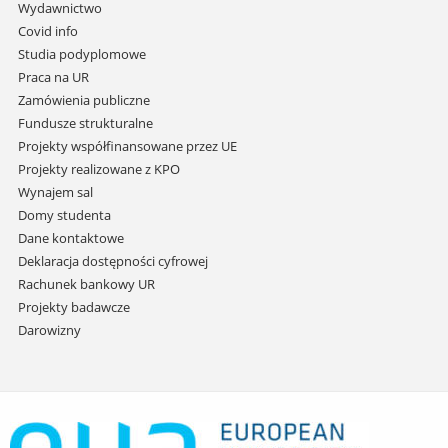
przejdź
Wydawnictwo
do
Covid info
treści
Studia podyplomowe
Praca na UR
Zamówienia publiczne
Fundusze strukturalne
Projekty współfinansowane przez UE
Projekty realizowane z KPO
Wynajem sal
Domy studenta
Dane kontaktowe
Deklaracja dostępności cyfrowej
Rachunek bankowy UR
Projekty badawcze
Darowizny