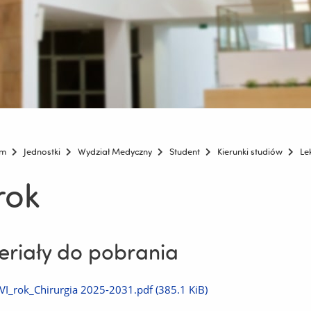
um
Jednostki
Wydział Medyczny
Student
Kierunki studiów
Le
rok
riały do pobrania
Pobierz
VI_rok_Chirurgia 2025-2031.pdf
(385.1 KiB)