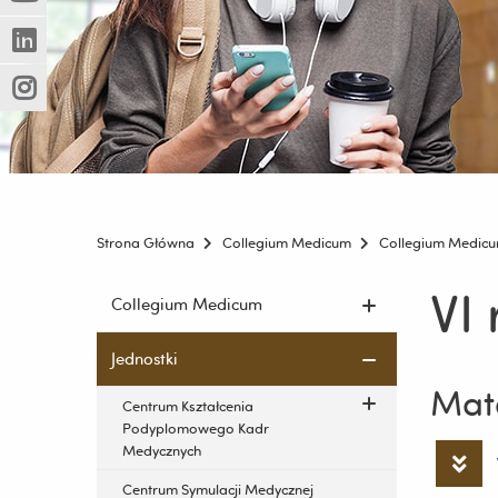
(Nowe
(Link
innej
okno)
do
strony)
(Nowe
(Link
innej
okno)
do
strony)
(Nowe
(Link
innej
okno)
do
strony)
innej
strony)
Strona Główna
Collegium Medicum
Collegium Medic
VI 
Pomiń
Collegium Medicum
nawigację
i
Jednostki
przejdź
Mate
do
Centrum Kształcenia
treści
Podyplomowego Kadr
Medycznych
Centrum Symulacji Medycznej