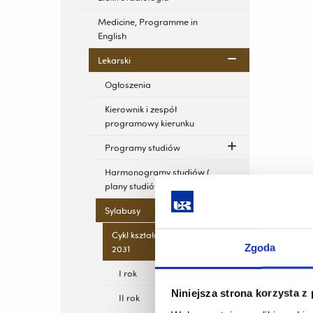
Medicine, Programme in
English
Lekarski
Ogłoszenia
Kierownik i zespół
programowy kierunku
Programy studiów
Harmonogramy studiów (
plany studiów)
Sylabusy
Cykl kształcenia 2025-
Zgoda
2031
I rok
Niniejsza strona korzysta z
II rok