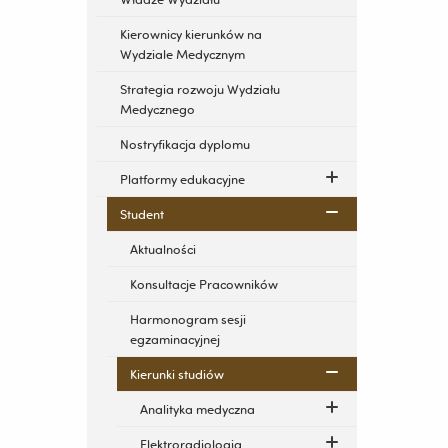
Kierownicy kierunków na
Wydziale Medycznym
Strategia rozwoju Wydziału
Medycznego
Nostryfikacja dyplomu
Platformy edukacyjne
Student
Aktualności
Konsultacje Pracowników
Harmonogram sesji
egzaminacyjnej
Kierunki studiów
Analityka medyczna
Elektroradiologia