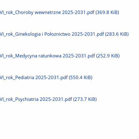
plik
Pobierz
VI_rok_Choroby wewnetrzne 2025-2031.pdf
(369.8 KiB)
plik
Pobierz
VI_rok_Ginekologia i Połoznictwo 2025-2031.pdf
(283.6 KiB)
plik
Pobierz
VI_rok_Medycyna ratunkowa 2025-2031.pdf
(252.9 KiB)
plik
Pobierz
VI_rok_Pediatria 2025-2031.pdf
(550.4 KiB)
plik
Pobierz
VI_rok_Psychiatria 2025-2031.pdf
(273.7 KiB)
plik