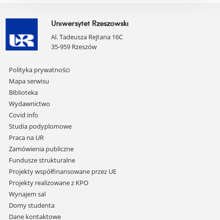
Uniwersytet Rzeszowski
Al. Tadeusza Rejtana 16C
35-959 Rzeszów
Pomiń
Polityka prywatności
nawigację
Mapa serwisu
i
Biblioteka
przejdź
Wydawnictwo
do
Covid info
treści
Studia podyplomowe
Praca na UR
Zamówienia publiczne
Fundusze strukturalne
Projekty współfinansowane przez UE
Projekty realizowane z KPO
Wynajem sal
Domy studenta
Dane kontaktowe