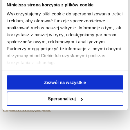
Centrum Medyczne w Łańcucie Sp. z o.o.
Niniejsza strona korzysta z plików cookie
Wykorzystujemy pliki cookie do spersonalizowania treści
Ul. Paderewskiego 5, 37-100 Łańcut
i reklam, aby oferować funkcje społecznościowe i
analizować ruch w naszej witrynie. Informacje o tym, jak
Tel. 17 224 01 00
korzystasz z naszej witryny, udostępniamy partnerom
społecznościowym, reklamowym i analitycznym.
www.cm-lancut.pl
Partnerzy mogą połączyć te informacje z innymi danymi
otrzymanymi od Ciebie lub uzyskanymi podczas
korzystania z ich usług.
Podkarpackie Centrum Chorób Płuc
Zezwól na wszystkie
ul. Rycerska 2, 35-241 Rzeszów
Tel. 17 861 14 21
Spersonalizuj
https://www.szgichp.pl/