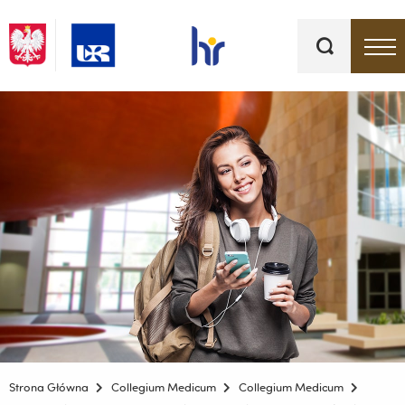
Słowa
kluczowe
Menu - górna belka
Strona Główna
Collegium Medicum
Collegium Medicum