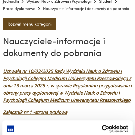
Jednostki
Wydział Nauk o Zdrowiu i Psychologii
Student
Praca dyplomowa
Nauczyciele-informacje i dokumenty do pobrania
Rozwiń menu kategorii
Nauczyciele-informacje i
dokumenty do pobrania
Uchwała nr 10/03/2025
Rady Wydziału Nauk o Zdrowiu i
Psychologii
Collegim Medicum Uniwersytetu Rzeszowskiego
z
dnia 13 marca 2025 r.
w sprawie Regulaminu przygotowania i
obrony pracy dyplomowej
w Wydziale Nauk o Zdrowiu i
Psychologii
Collegium Medicum Uniwersytetu Rzeszowskiego
Załącznik nr 1 -strona tytułowa
Załącznik nr 2-karta oceny pracy