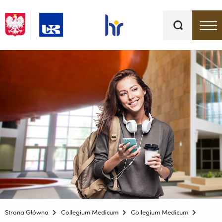
Słowa
kluczowe
Menu - górna belka
Strona Główna
Collegium Medicum
Collegium Medicum