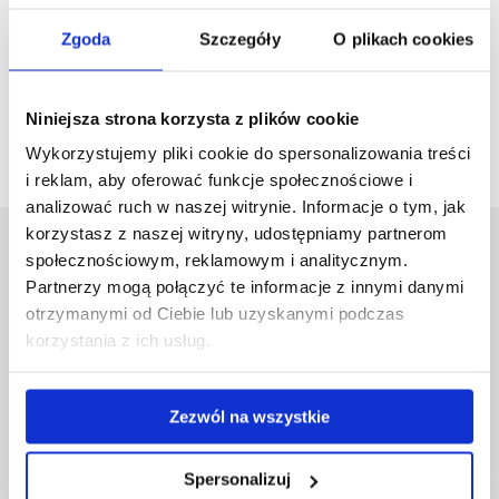
Materiały do pobrania
Zgoda
Szczegóły
O plikach cookies
Pobierz
Informacja dla promotorów i recenzentów prac
plik
dyplomowych.pdf
(480.8 KiB)
Niniejsza strona korzysta z plików cookie
Wykorzystujemy pliki cookie do spersonalizowania treści
i reklam, aby oferować funkcje społecznościowe i
analizować ruch w naszej witrynie. Informacje o tym, jak
korzystasz z naszej witryny, udostępniamy partnerom
Uniwersytet Rzeszowski
społecznościowym, reklamowym i analitycznym.
Al. Tadeusza Rejtana 16C
Partnerzy mogą połączyć te informacje z innymi danymi
35-959 Rzeszów
otrzymanymi od Ciebie lub uzyskanymi podczas
korzystania z ich usług.
Pomiń
Polityka prywatności
nawigację
Mapa serwisu
i
Biblioteka
Zezwól na wszystkie
przejdź
Wydawnictwo
do
Covid info
treści
Spersonalizuj
Studia podyplomowe