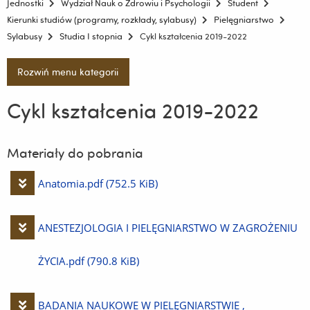
Jednostki
Wydział Nauk o Zdrowiu i Psychologii
Student
Kierunki studiów (programy, rozkłady, sylabusy)
Pielęgniarstwo
Sylabusy
Studia I stopnia
Cykl kształcenia 2019-2022
Rozwiń menu kategorii
Cykl kształcenia 2019-2022
Materiały do pobrania
Pobierz
Anatomia.pdf
(752.5 KiB)
plik
Pobierz
ANESTEZJOLOGIA I PIELĘGNIARSTWO W ZAGROŻENIU
plik
ŻYCIA.pdf
(790.8 KiB)
Pobierz
BADANIA NAUKOWE W PIELĘGNIARSTWIE ,