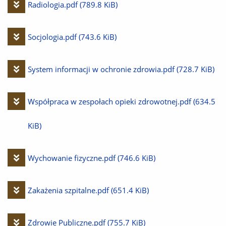
Pobierz
Radiologia.pdf
(789.8 KiB)
plik
Pobierz
Socjologia.pdf
(743.6 KiB)
plik
Pobierz
System informacji w ochronie zdrowia.pdf
(728.7 KiB)
plik
Pobierz
Współpraca w zespołach opieki zdrowotnej.pdf
(634.5
plik
KiB)
Pobierz
Wychowanie fizyczne.pdf
(746.6 KiB)
plik
Pobierz
Zakażenia szpitalne.pdf
(651.4 KiB)
plik
Pobierz
Zdrowie Publiczne.pdf
(755.7 KiB)