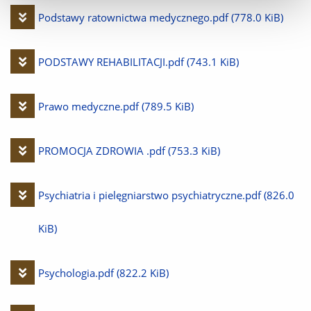
plik
Pobierz
Podstawy ratownictwa medycznego.pdf
(778.0 KiB)
plik
Pobierz
PODSTAWY REHABILITACJI.pdf
(743.1 KiB)
plik
Pobierz
Prawo medyczne.pdf
(789.5 KiB)
plik
Pobierz
PROMOCJA ZDROWIA .pdf
(753.3 KiB)
plik
Pobierz
Psychiatria i pielęgniarstwo psychiatryczne.pdf
(826.0
plik
KiB)
Pobierz
Psychologia.pdf
(822.2 KiB)
plik