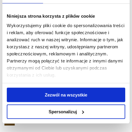
plik
Pobierz
Patologia.pdf
(751.3 KiB)
Niniejsza strona korzysta z plików cookie
Wykorzystujemy pliki cookie do spersonalizowania treści
plik
Pobierz
Pedagogika.pdf
(811.2 KiB)
i reklam, aby oferować funkcje społecznościowe i
analizować ruch w naszej witrynie. Informacje o tym, jak
plik
korzystasz z naszej witryny, udostępniamy partnerom
Pobierz
Pediatria i Pielęgniarstwo pediatryczne.pdf
(855.9 KiB)
społecznościowym, reklamowym i analitycznym.
Partnerzy mogą połączyć te informacje z innymi danymi
plik
otrzymanymi od Ciebie lub uzyskanymi podczas
Pobierz
PIELĘGNIARSTWO W OPIECE DŁUGOTERMINOWEJ.pdf
korzystania z ich usług.
plik
(760.2 KiB)
Zezwól na wszystkie
Pobierz
Podstawowa Opieka Zdrowotna.pdf
(790.5 KiB)
Spersonalizuj
plik
Pobierz
PODSTAWY PIELĘGNIARSTWA.pdf
(882.9 KiB)