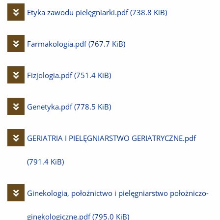
plik
Pobierz
Etyka zawodu pielęgniarki.pdf
(738.8 KiB)
plik
Pobierz
Farmakologia.pdf
(767.7 KiB)
plik
Pobierz
Fizjologia.pdf
(751.4 KiB)
plik
Pobierz
Genetyka.pdf
(778.5 KiB)
plik
Pobierz
GERIATRIA I PIELĘGNIARSTWO GERIATRYCZNE.pdf
plik
(791.4 KiB)
Pobierz
Ginekologia, położnictwo i pielęgniarstwo położniczo-
plik
ginekologiczne.pdf
(795.0 KiB)