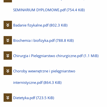
plik
SEMINARIUM DYPLOMOWE.pdf
(754.4 KiB)
Pobierz
Badanie fizykalne.pdf
(802.3 KiB)
plik
Pobierz
Biochemia i biofizyka.pdf
(788.8 KiB)
plik
Pobierz
Chirurgia i Pielęgniarstwo chirurgiczne.pdf
(1.1 MiB)
plik
Pobierz
Choroby wewnętrzne i pielęgniarstwo
plik
internistyczne.pdf
(864.3 KiB)
Pobierz
Dietetyka.pdf
(723.5 KiB)