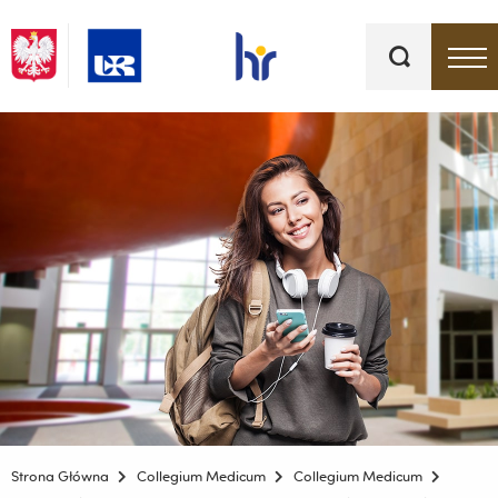
Słowa
kluczowe
Menu - górna belka
Strona Główna
Collegium Medicum
Collegium Medicum