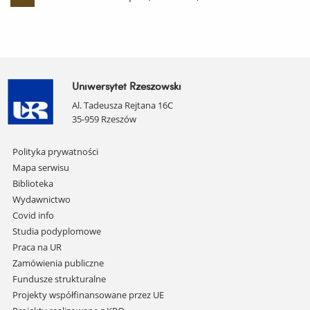
plik
Uniwersytet Rzeszowski
Al. Tadeusza Rejtana 16C
35-959 Rzeszów
Pomiń
Polityka prywatności
nawigację
Mapa serwisu
i
Biblioteka
przejdź
Wydawnictwo
do
Covid info
treści
Studia podyplomowe
Praca na UR
Zamówienia publiczne
Fundusze strukturalne
Projekty współfinansowane przez UE