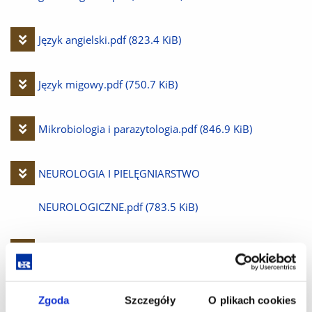
Pobierz
Język angielski.pdf
(823.4 KiB)
plik
Pobierz
Język migowy.pdf
(750.7 KiB)
plik
Pobierz
Mikrobiologia i parazytologia.pdf
(846.9 KiB)
plik
Pobierz
NEUROLOGIA I PIELĘGNIARSTWO
plik
NEUROLOGICZNE.pdf
(783.5 KiB)
Pobierz
OPIEKA PALIATYWNA.pdf
(743.6 KiB)
plik
Pobierz
Organizacja pracy pielęgniarskiej.pdf
(787.1 KiB)
Zgoda
Szczegóły
O plikach cookies