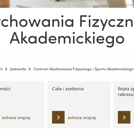
chowania Fizyczne
Akademickiego
um
Jednostki
Centrum Wychowania Fizycznego i Sportu Akademickiego
ję
ności
Cele i zadania
Baza s
rekreac
zobacz więcej
zobacz więcej