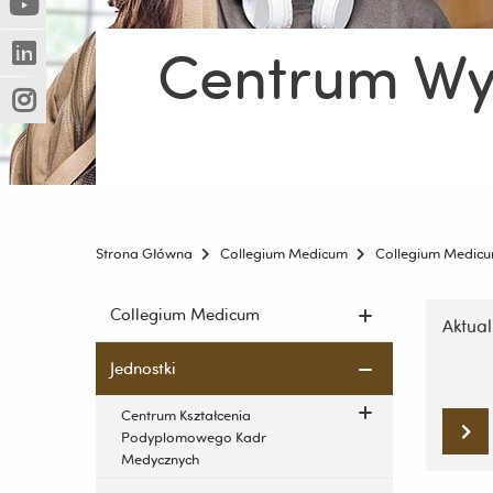
(Nowe
(Link
innej
okno)
do
strony)
Centrum Wy
(Nowe
(Link
innej
okno)
do
strony)
(Nowe
(Link
innej
okno)
do
strony)
innej
strony)
Strona Główna
Collegium Medicum
Collegium Medic
Pomiń
Pomiń
Collegium Medicum
nawigac
Aktual
nawigację
i
i
Jednostki
przejdź
przejdź
do
do
Centrum Kształcenia
treści
treści
Podyplomowego Kadr
Medycznych