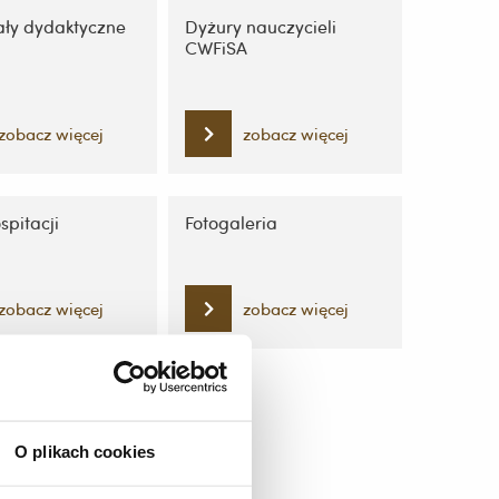
ały dydaktyczne
Dyżury nauczycieli
CWFiSA
zobacz więcej
zobacz więcej
spitacji
Fotogaleria
zobacz więcej
zobacz więcej
O plikach cookies