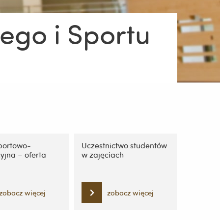
go i Sportu
portowo-
Uczestnictwo studentów
yjna – oferta
w zajęciach
zobacz więcej
zobacz więcej