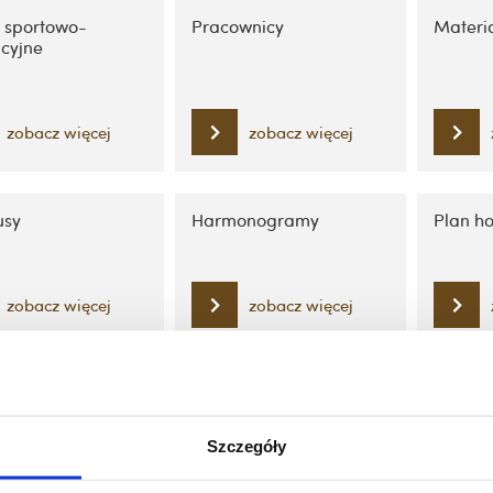
e sportowo-
Pracownicy
Materi
acyjne
zobacz więcej
zobacz więcej
usy
Harmonogramy
Plan ho
zobacz więcej
zobacz więcej
kt
Szczegóły
zobacz więcej