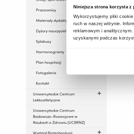
Niniejsza strona korzysta z
Pracownicy
Wykorzystujemy pliki cookie 
Materiały dydaktyczne
ruch w naszej witrynie. Inf
reklamowym i analitycznym. 
Dyżury nauczycieli CWFiSA
uzyskanymi podczas korzysta
Sylabusy
Harmonogramy
Plan hospitacji
Fotogaleria
Kontakt
Uniwersyteckie Centrum
Lekkoatletyczne
Uniwersyteckie Centrum
Badawczo-Rozwojowe w
Naukach o Zdrowiu (UCBRNZ)
Wydział Biotechnologii