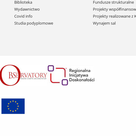
i
Biblioteka
Fundusze strukturalne
przejdź
Wydawnictwo
Projekty współfinansow
do
Covid info
Projekty realizowane z
treści
Studia podyplomowe
Wynajem sal