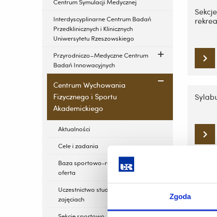
Centrum Symulacji Medycznej
Sekcj
Interdyscyplinarne Centrum Badań
rekre
Przedklinicznych i Klinicznych
Uniwersytetu Rzeszowskiego
Przyrodniczo–Medyczne Centrum
Badań Innowacyjnych
Centrum Wychowania
Fizycznego i Sportu
Sylab
Akademickiego
Aktualności
Cele i zadania
Baza sportowo-rekreacyjna –
Konta
oferta
Uczestnictwo studentów w
Zgoda
zajęciach
Sekcje sportowo-rekreacyjne