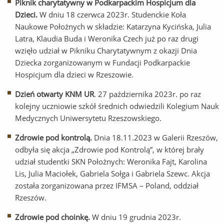
Piknik charytatywny w Podkarpackim Hospicjum dla
Dzieci.
W dniu 18 czerwca 2023r. Studenckie Koła
Naukowe Położnych w składzie: Katarzyna Kycińska, Julia
Latra, Klaudia Buda i Weronika Czech już po raz drugi
wzięło udział w Pikniku Charytatywnym z okazji Dnia
Dziecka zorganizowanym w Fundacji Podkarpackie
Hospicjum dla dzieci w Rzeszowie.
Dzień otwarty KNM UR
. 27 października 2023r. po raz
kolejny uczniowie szkół średnich odwiedzili Kolegium Nauk
Medycznych Uniwersytetu Rzeszowskiego.
Zdrowie pod kontrolą.
Dnia 18.11.2023 w Galerii Rzeszów,
odbyła się akcja „Zdrowie pod Kontrolą”, w której brały
udział studentki SKN Położnych: Weronika Fajt, Karolina
Lis, Julia Maciołek, Gabriela Sołga i Gabriela Szewc. Akcja
została zorganizowana przez IFMSA – Poland, oddział
Rzeszów.
Zdrowie pod choinkę.
W dniu 19 grudnia 2023r.