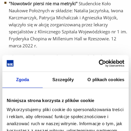
"Nowotwór piersi nie ma metryki"
Studenckie Koło
Naukowe Położnych w składzie: Natalia Jaczyńska, Iwona
Karczmarczyk, Patrycja Michalczak i Agnieszka Wójcik,
włączyło się w akcję zorganizowaną przez lekarzy
specjalistów z Klinicznego Szpitala Wojewódzkiego nr 1 im.
Fryderyka Chopina w Millenium Hall w Rzeszowie. 12
marca 2022 r.
Ejlejtyja: Praktyczne podejście do porodu fizjologicznego.
Wydarzenie odbyło się w Centrum Symulacji Medycznej
przy ul. Warszawskiej 26a w Rzeszowie. 21.03.2022.
Zgoda
Szczegóły
O plikach cookies
„Położna Przyszłości – Ogólnopolska Olimpiada Wiedzy”.
Klaudia Pączkowska i Aleksandra Wais włączyły się
w przygotowanie na terenie naszej Alma Mater II edycji
Niniejsza strona korzysta z plików cookie
Konkursu. 23 marca 2022r.
Wykorzystujemy pliki cookie do spersonalizowania treści
Dni otwarte Kolegium Nauk Medycznych UR
21.04.2022r
i reklam, aby oferować funkcje społecznościowe i
analizować ruch w naszej witrynie. Informacje o tym, jak
Maraton Zdrowia.
Studenckie Koło Naukowe Położnych
korzystasz z naszej witryny, udostępniamy partnerom