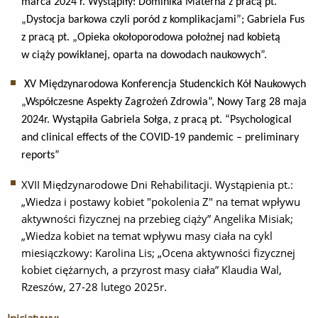
marca 2024 r. Wystąpiły: Dominika Materna z pracą pt.
„Dystocja barkowa czyli poród z komplikacjami”; Gabriela Fus
z pracą pt. „Opieka okołoporodowa położnej nad kobietą
w ciąży powikłanej, oparta na dowodach naukowych”.
XV Międzynarodowa Konferencja Studenckich Kół Naukowych
„Współczesne Aspekty Zagrożeń Zdrowia”, Nowy Targ 28 maja
2024r. Wystąpiła Gabriela Sołga, z pracą pt. “Psychological
and clinical effects of the COVID-19 pandemic – preliminary
reports”
XVII Międzynarodowe Dni Rehabilitacji. Wystąpienia pt.:
„Wiedza i postawy kobiet "pokolenia Z" na temat wpływu
aktywności fizycznej na przebieg ciąży” Angelika Misiak;
„Wiedza kobiet na temat wpływu masy ciała na cykl
miesiączkowy: Karolina Lis; „Ocena aktywności fizycznej
kobiet ciężarnych, a przyrost masy ciała” Klaudia Wal,
Rzeszów, 27-28 lutego 2025r.