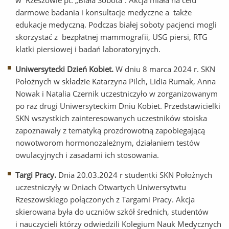
w Rzeszowie pt. „Biała Sobota”. Akcja miała na celu
darmowe badania i konsultacje medyczne a także
edukacje medyczną. Podczas białej soboty pacjenci mogli
skorzystać z bezpłatnej mammografii, USG piersi, RTG
klatki piersiowej i badań laboratoryjnych.
Uniwersytecki Dzień Kobiet.
W dniu 8 marca 2024 r. SKN
Położnych w składzie Katarzyna Pilch, Lidia Rumak, Anna
Nowak i Natalia Czernik uczestniczyło w zorganizowanym
po raz drugi Uniwersyteckim Dniu Kobiet. Przedstawicielki
SKN wszystkich zainteresowanych uczestników stoiska
zapoznawały z tematyką prozdrowotną zapobiegającą
nowotworom hormonozależnym, działaniem testów
owulacyjnych i zasadami ich stosowania.
Targi Pracy.
Dnia 20.03.2024 r studentki SKN Położnych
uczestniczyły w Dniach Otwartych Uniwersytwtu
Rzeszowskiego połączonych z Targami Pracy. Akcja
skierowana była do uczniów szkół średnich, studentów
i nauczycieli którzy odwiedzili Kolegium Nauk Medycznych