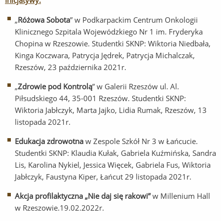
Inicjatywy:
„
Różowa Sobota
” w Podkarpackim Centrum Onkologii
Klinicznego Szpitala Wojewódzkiego Nr 1 im. Fryderyka
Chopina w Rzeszowie. Studentki SKNP: Wiktoria Niedbała,
Kinga Koczwara, Patrycja Jędrek, Patrycja Michalczak,
Rzeszów, 23 października 2021r.
„
Zdrowie pod Kontrolą
” w Galerii Rzeszów ul. Al.
Piłsudskiego 44, 35-001 Rzeszów. Studentki SKNP:
Wiktoria Jabłczyk, Marta Jajko, Lidia Rumak, Rzeszów, 13
listopada 2021r.
Edukacja zdrowotna
w Zespole Szkół Nr 3 w Łańcucie.
Studentki SKNP: Klaudia Kułak, Gabriela Kuźmińska, Sandra
Lis, Karolina Nykiel, Jessica Więcek, Gabriela Fus, Wiktoria
Jabłczyk, Faustyna Kiper, Łańcut 29 listopada 2021r.
Akcja profilaktyczna „Nie daj się rakowi”
w Millenium Hall
w Rzeszowie.19.02.2022r.