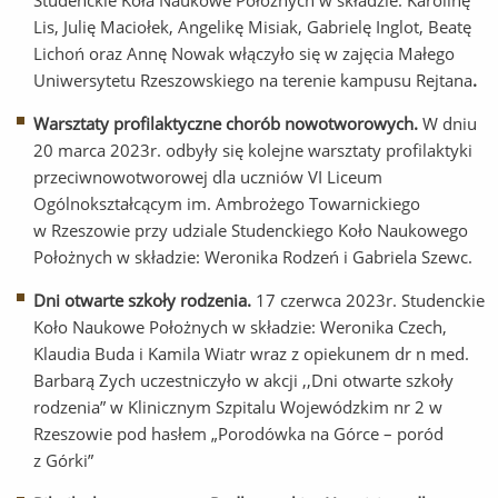
Studenckie Koła Naukowe Położnych w składzie: Karolinę
Lis, Julię Maciołek, Angelikę Misiak, Gabrielę Inglot, Beatę
Lichoń oraz Annę Nowak włączyło się w zajęcia Małego
Uniwersytetu Rzeszowskiego na terenie kampusu Rejtana
.
Warsztaty profilaktyczne chorób nowotworowych.
W dniu
20 marca 2023r. odbyły się kolejne warsztaty profilaktyki
przeciwnowotworowej dla uczniów VI Liceum
Ogólnokształcącym im. Ambrożego Towarnickiego
w Rzeszowie przy udziale Studenckiego Koło Naukowego
Położnych w składzie: Weronika Rodzeń i Gabriela Szewc.
Dni otwarte szkoły rodzenia.
17 czerwca 2023r. Studenckie
Koło Naukowe Położnych w składzie: Weronika Czech,
Klaudia Buda i Kamila Wiatr wraz z opiekunem dr n med.
Barbarą Zych uczestniczyło w akcji ,,Dni otwarte szkoły
rodzenia” w Klinicznym Szpitalu Wojewódzkim nr 2 w
Rzeszowie pod hasłem „Porodówka na Górce – poród
z Górki”