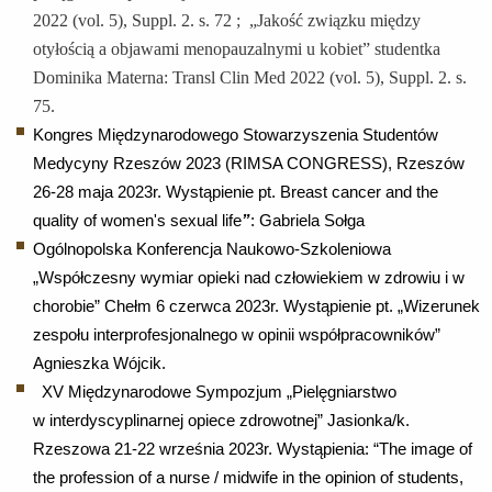
2022 (vol. 5), Suppl. 2. s. 72 ;
„Jakość związku między
otyłością a objawami menopauzalnymi u kobiet” studentka
Dominika Materna: Transl Clin Med 2022 (vol. 5), Suppl. 2. s.
75.
Kongres Międzynarodowego Stowarzyszenia Studentów
Medycyny Rzeszów 2023 (RIMSA CONGRESS),
Rzeszów
26-28 maja 2023r.
Wystąpienie pt.
Breast cancer and the
quality of women's sexual life
”
: Gabriela Sołga
Ogólnopolska Konferencja Naukowo-Szkoleniowa
„Współczesny wymiar opieki nad człowiekiem w zdrowiu i w
chorobie”
Chełm 6 czerwca 2023r.
Wystąpienie pt. „
Wizerunek
zespołu interprofesjonalnego w opinii współpracowników”
Agnieszka Wójcik.
XV Międzynarodowe Sympozjum „Pielęgniarstwo
w interdyscyplinarnej opiece zdrowotnej” Jasionka/k.
Rzeszowa 21-22 września 2023r. Wystąpienia: “The image of
the profession of a nurse / midwife in the opinion of students,