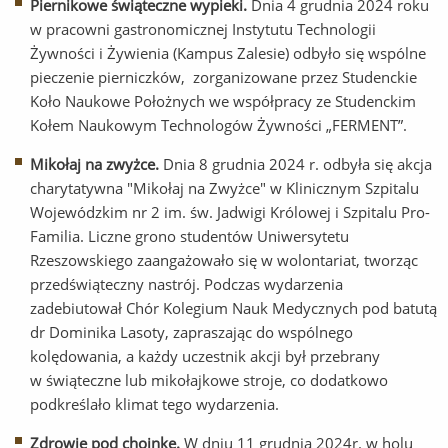
Piernikowe świąteczne wypieki.
Dnia 4 grudnia 2024 roku
w pracowni gastronomicznej Instytutu Technologii
Żywności i Żywienia (Kampus Zalesie) odbyło się wspólne
pieczenie pierniczków, zorganizowane przez Studenckie
Koło Naukowe Położnych we współpracy ze Studenckim
Kołem Naukowym Technologów Żywności „FERMENT”.
Mikołaj na zwyżce.
Dnia 8 grudnia 2024 r. odbyła się akcja
charytatywna "Mikołaj na Zwyżce" w Klinicznym Szpitalu
Wojewódzkim nr 2 im. św. Jadwigi Królowej i Szpitalu Pro-
Familia. Liczne grono studentów Uniwersytetu
Rzeszowskiego zaangażowało się w wolontariat, tworząc
przedświąteczny nastrój. Podczas wydarzenia
zadebiutował Chór Kolegium Nauk Medycznych pod batutą
dr Dominika Lasoty, zapraszając do wspólnego
kolędowania, a każdy uczestnik akcji był przebrany
w świąteczne lub mikołajkowe stroje, co dodatkowo
podkreślało klimat tego wydarzenia.
Zdrowie pod choinkę.
W dniu 11 grudnia 2024r. w holu