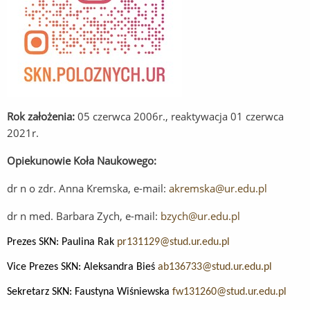
Rok założenia:
05 czerwca 2006r., reaktywacja 01 czerwca
2021r.
Opiekunowie Koła Naukowego:
dr n o zdr. Anna Kremska, e-mail:
akremska@ur.edu.pl
dr n med. Barbara Zych, e-mail:
bzych@ur.edu.pl
Prezes SKN: Paulina Rak
pr131129@stud.ur.edu.pl
Vice Prezes SKN: Aleksandra Bieś
ab136733@stud.ur.edu.pl
Sekretarz SKN: Faustyna Wiśniewska
fw131260@stud.ur.edu.pl