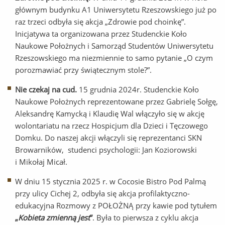
głównym budynku A1 Uniwersytetu Rzeszowskiego już po
raz trzeci odbyła się akcja „Zdrowie pod choinkę”.
Inicjatywa ta organizowana przez Studenckie Koło
Naukowe Położnych i Samorząd Studentów Uniwersytetu
Rzeszowskiego ma niezmiennie to samo pytanie „O czym
porozmawiać przy świątecznym stole?”.
Nie czekaj na cud.
15 grudnia 2024r. Studenckie Koło
Naukowe Położnych reprezentowane przez Gabrielę Sołgę,
Aleksandrę Kamycką i Klaudię Wal włączyło się w akcję
wolontariatu na rzecz Hospicjum dla Dzieci i Tęczowego
Domku. Do naszej akcji włączyli się reprezentanci SKN
Browarników, studenci psychologii: Jan Koziorowski
i Mikołaj Micał.
W dniu 15 stycznia 2025 r. w Cocosie Bistro Pod Palmą
przy ulicy Cichej 2, odbyła się akcja profilaktyczno-
edukacyjna Rozmowy z POŁOŻNĄ przy kawie pod tytułem
„
Kobieta zmienną jest
”
. Była to pierwsza z cyklu akcja