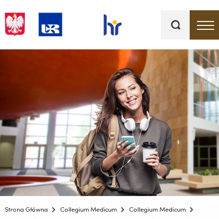
Słowa
kluczowe
Menu - górna belka
Strona Główna
Collegium Medicum
Collegium Medicum