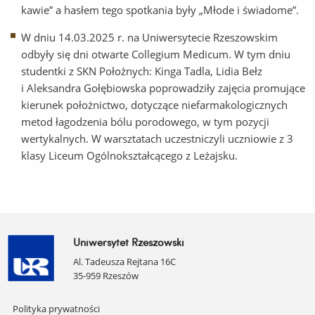
kawie” a hasłem tego spotkania były „Młode i świadome”.
W dniu 14.03.2025 r. na Uniwersytecie Rzeszowskim
odbyły się dni otwarte Collegium Medicum. W tym dniu
studentki z SKN Położnych: Kinga Tadla, Lidia Bełz
i Aleksandra Gołębiowska poprowadziły zajęcia promujące
kierunek położnictwo, dotyczące niefarmakologicznych
metod łagodzenia bólu porodowego, w tym pozycji
wertykalnych. W warsztatach uczestniczyli uczniowie z 3
klasy Liceum Ogólnokształcącego z Leżajsku.
Uniwersytet Rzeszowski
Al. Tadeusza Rejtana 16C
35-959 Rzeszów
Pomiń
Polityka prywatności