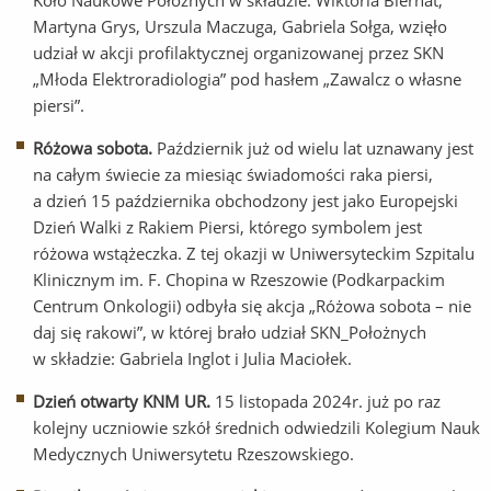
Koło Naukowe Położnych w składzie: Wiktoria Biernat,
Martyna Grys, Urszula Maczuga, Gabriela Sołga, wzięło
udział w akcji profilaktycznej organizowanej przez SKN
„Młoda Elektroradiologia” pod hasłem „Zawalcz o własne
piersi”.
Różowa sobota.
Październik już od wielu lat uznawany jest
na całym świecie za miesiąc świadomości raka piersi,
a dzień 15 października obchodzony jest jako Europejski
Dzień Walki z Rakiem Piersi, którego symbolem jest
różowa wstążeczka. Z tej okazji w Uniwersyteckim Szpitalu
Klinicznym im. F. Chopina w Rzeszowie (Podkarpackim
Centrum Onkologii) odbyła się akcja „Różowa sobota – nie
daj się rakowi”, w której brało udział SKN_Położnych
w składzie: Gabriela Inglot i Julia Maciołek.
Dzień otwarty KNM UR.
15 listopada 2024r. już po raz
kolejny uczniowie szkół średnich odwiedzili Kolegium Nauk
Medycznych Uniwersytetu Rzeszowskiego.