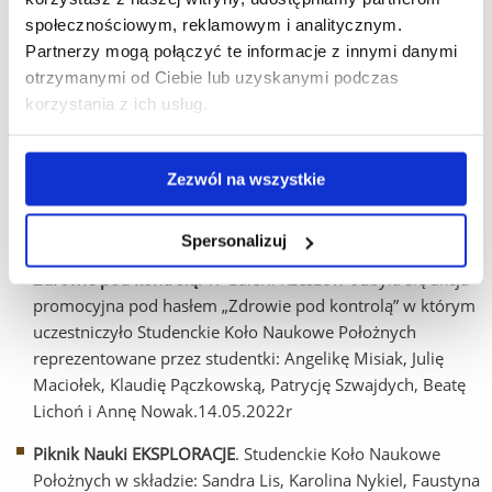
zainicjowało całodniowy MARATON ZDROWIA wśród
społecznościowym, reklamowym i analitycznym.
młodzieży klas 1-3 uczących się w Zespole Szkół
Partnerzy mogą połączyć te informacje z innymi danymi
Gospodarczych w Rzeszowie. 10 maja 2022r.
otrzymanymi od Ciebie lub uzyskanymi podczas
Warsztaty edukacyjne dla I LO im. ONZ w Biłgoraju.
korzystania z ich usług.
Studentki z Koła Naukowego Położnych w składzie:
Wiktoria Jabłczyk, Iwona Karczmarczyk, Faustyna Kiper
Zezwól na wszystkie
i Daria Ogrodnik przeprowadziły prozdrowotne warsztaty
edukacyjne dla młodzieży z I Liceum Ogólnokształcącego
im. ONZ w Biłgoraju. 19 maja 2022r
Spersonalizuj
Zdrowie pod kontrolą.
W Galerii Rzeszów odbyła się akcja
promocyjna pod hasłem „Zdrowie pod kontrolą” w którym
uczestniczyło Studenckie Koło Naukowe Położnych
reprezentowane przez studentki: Angelikę Misiak, Julię
Maciołek, Klaudię Pączkowską, Patrycję Szwajdych, Beatę
Lichoń i Annę Nowak.14.05.2022r
Piknik Nauki EKSPLORACJE
. Studenckie Koło Naukowe
Położnych w składzie: Sandra Lis, Karolina Nykiel, Faustyna