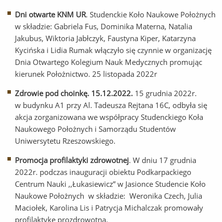
Dni otwarte KNM UR
. Studenckie Koło Naukowe Położnych
w składzie: Gabriela Fus, Dominika Materna, Natalia
Jakubus, Wiktoria Jabłczyk, Faustyna Kiper, Katarzyna
Kycińska i Lidia Rumak włączyło się czynnie w organizację
Dnia Otwartego Kolegium Nauk Medycznych promując
kierunek Położnictwo. 25 listopada 2022r
Zdrowie pod choinkę. 15.12.2022.
15 grudnia 2022r.
w budynku A1 przy Al. Tadeusza Rejtana 16C, odbyła się
akcja zorganizowana we współpracy Studenckiego Koła
Naukowego Położnych i Samorządu Studentów
Uniwersytetu Rzeszowskiego.
Promocja profilaktyki zdrowotnej
. W dniu 17 grudnia
2022r. podczas inauguracji obiektu Podkarpackiego
Centrum Nauki ,,Łukasiewicz” w Jasionce Studencie Koło
Naukowe Położnych w składzie: Weronika Czech, Julia
Maciołek, Karolina Lis i Patrycja Michalczak promowały
profilaktykę prozdrowotną.