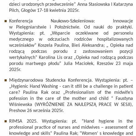
dzieci urodzonych przedwcześnie” Anna Stasiowska I Katarzyna
Pilch, Głogów 17-18 kwietnia 2025r.
Konferencja Naukowo-Szkoleniowa: Innowacje
w Pielęgniarstwie i Położnictwie. Od nauki do praktyki.
Wystąpienia: pt. „Wsparcie oczekiwane od personelu
medycznego w odczuciach rodziców hospitalizowanych
wcześniaków” Koszela Paulina, Bieś Aleksandra; „ Opieka nad
rodzącą podczas porodu z zastosowaniem pozycji
wertykalnych” Karolina Lis oraz „Opieka nad rodzącą podczas
porodu martwego płodu” Julia Maciołek, Rzeszów 23 maja
2025r.
Międzynarodowa Studencka Konferencja. Wystąpienia: pt. –
„Hygienic Hand Washing - can it still be a challenge in patient
care? Paulina Rak oraz „Profesionalism of the midwife’s
pofession in the care of the mother and child “ Faustyna
Wiśniewska (WYRÓŻNIENIE ZA NAJLEPSZĄ PRACE W SESJI),
Preshow 26 września 2025r.
RIMSA 2025. Wystąpienia: pt. “Hand hygiene in the
professional practice of nurses and midwives – assessment of
knowledge and skills“ Paulina Rak; “Women’ s knowledge and