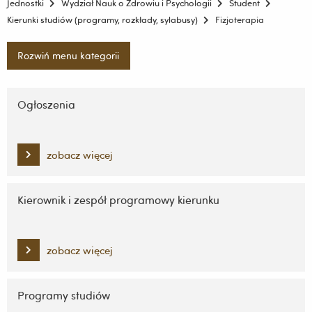
Jednostki
Wydział Nauk o Zdrowiu i Psychologii
Student
Kierunki studiów (programy, rozkłady, sylabusy)
Fizjoterapia
Rozwiń menu kategorii
Pomiń
nawigację
Ogłoszenia
i
przejdź
do
zobacz więcej
treści
Kierownik i zespół programowy kierunku
zobacz więcej
Programy studiów