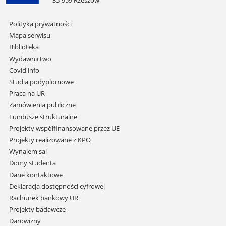
35-959 Rzeszów
Pomiń
Polityka prywatności
nawigację
Mapa serwisu
i
Biblioteka
przejdź
Wydawnictwo
do
Covid info
treści
Studia podyplomowe
Praca na UR
Zamówienia publiczne
Fundusze strukturalne
Projekty współfinansowane przez UE
Projekty realizowane z KPO
Wynajem sal
Domy studenta
Dane kontaktowe
Deklaracja dostępności cyfrowej
Rachunek bankowy UR
Projekty badawcze
Darowizny