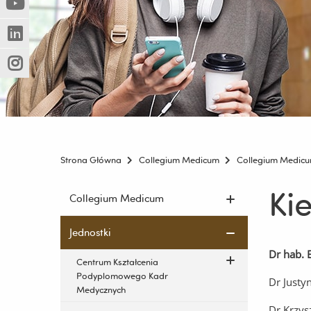
(Nowe
(Link
innej
okno)
do
strony)
(Nowe
(Link
innej
okno)
do
strony)
(Nowe
(Link
innej
okno)
do
strony)
innej
strony)
Strona Główna
Collegium Medicum
Collegium Medic
Ki
Pomiń
Collegium Medicum
nawigację
i
Jednostki
przejdź
Dr hab. 
do
Centrum Kształcenia
treści
Podyplomowego Kadr
Dr Justy
Medycznych
Dr Krzys