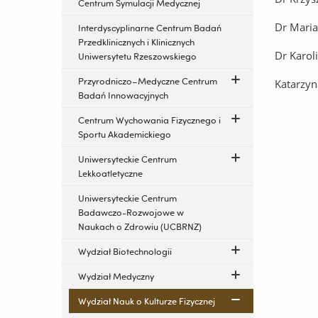
Centrum Symulacji Medycznej
Dr Mari
Interdyscyplinarne Centrum Badań
Przedklinicznych i Klinicznych
Dr Karol
Uniwersytetu Rzeszowskiego
Przyrodniczo–Medyczne Centrum
Katarzyn
Badań Innowacyjnych
Centrum Wychowania Fizycznego i
Sportu Akademickiego
Uniwersyteckie Centrum
Lekkoatletyczne
Uniwersyteckie Centrum
Badawczo-Rozwojowe w
Naukach o Zdrowiu (UCBRNZ)
Wydział Biotechnologii
Wydział Medyczny
Wydział Nauk o Kulturze Fizycznej