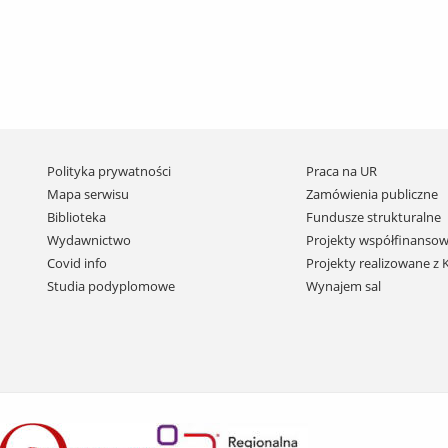
Pomiń
Polityka prywatności
Praca na UR
nawigację
Mapa serwisu
Zamówienia publiczne
i
Biblioteka
Fundusze strukturalne
przejdź
Wydawnictwo
Projekty współfinansow
do
Covid info
Projekty realizowane z
treści
Studia podyplomowe
Wynajem sal