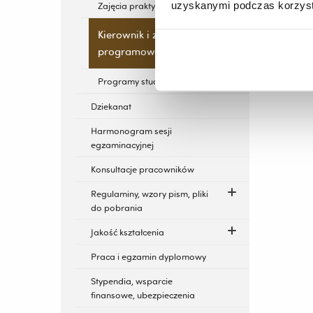
uzyskanymi podczas korzysta
Zajęcia praktyczne
Kierownik i zespół
programowy kierunku
Programy studiów
Dziekanat
Harmonogram sesji
egzaminacyjnej
Konsultacje pracowników
Regulaminy, wzory pism, pliki
do pobrania
Jakość kształcenia
Praca i egzamin dyplomowy
Stypendia, wsparcie
finansowe, ubezpieczenia