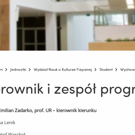
um
Jednostki
Wydział Nauk o Kulturze Fizycznej
Student
Wychowa
erownik i zespół pro
Emilian Zadarko, prof. UR – kierownik kierunku
na Lenik
ztof Warchoł