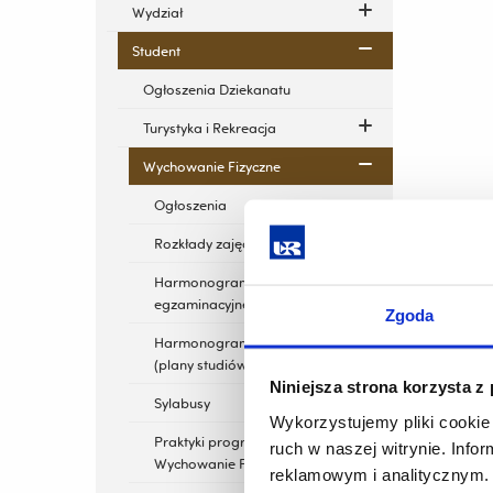
Wydział
Student
Ogłoszenia Dziekanatu
Turystyka i Rekreacja
Wychowanie Fizyczne
Ogłoszenia
Rozkłady zajęć
Harmonogram sesji
egzaminacyjnej (WF)
Zgoda
Harmonogramy studiów
(plany studiów)
Niniejsza strona korzysta z
Sylabusy
Wykorzystujemy pliki cookie 
Praktyki programowe
ruch w naszej witrynie. Inf
Wychowanie Fizyczne
reklamowym i analitycznym. 