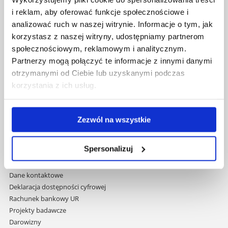
i reklam, aby oferować funkcje społecznościowe i
Pomiń
Polityka prywatności
analizować ruch w naszej witrynie. Informacje o tym, jak
nawigację
Mapa serwisu
korzystasz z naszej witryny, udostępniamy partnerom
i
Biblioteka
społecznościowym, reklamowym i analitycznym.
przejdź
Wydawnictwo
Partnerzy mogą połączyć te informacje z innymi danymi
do
Covid info
otrzymanymi od Ciebie lub uzyskanymi podczas
treści
Studia podyplomowe
korzystania z ich usług.
Praca na UR
Zamówienia publiczne
Fundusze strukturalne
Zezwól na wszystkie
Projekty współfinansowane przez UE
Projekty realizowane z KPO
Spersonalizuj
Wynajem sal
Domy studenta
Dane kontaktowe
Deklaracja dostępności cyfrowej
Rachunek bankowy UR
Projekty badawcze
Darowizny