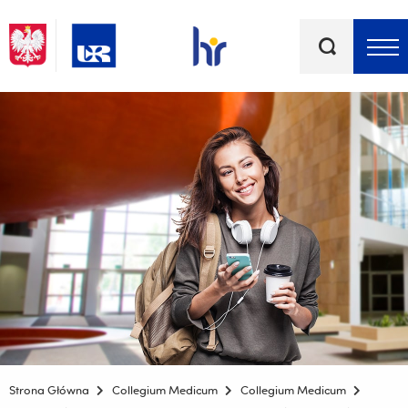
Słowa
kluczowe
Menu - górna belka
Strona Główna
Collegium Medicum
Collegium Medicum