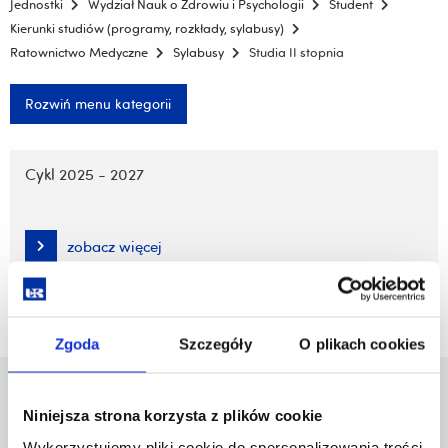
Jednostki
Wydział Nauk o Zdrowiu i Psychologii
Student
Kierunki studiów (programy, rozkłady, sylabusy)
Ratownictwo Medyczne
Sylabusy
Studia II stopnia
Rozwiń menu kategorii
Pomiń
nawigację
Cykl 2025 - 2027
i
przejdź
do
zobacz więcej
treści
Zgoda
Szczegóły
O plikach cookies
Uniwersytet Rzeszowski
Niniejsza strona korzysta z plików cookie
Al. Tadeusza Rejtana 16C
35-959 Rzeszów
Wykorzystujemy pliki cookie do spersonalizowania treści