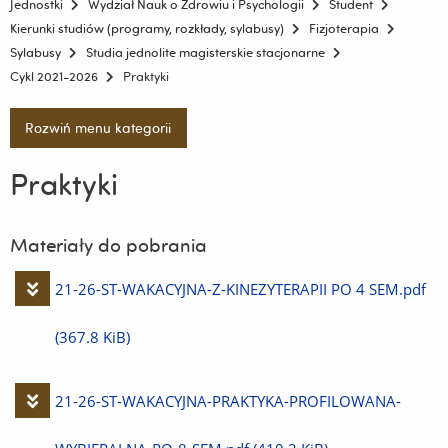
Jednostki
Wydział Nauk o Zdrowiu i Psychologii
Student
Kierunki studiów (programy, rozkłady, sylabusy)
Fizjoterapia
Sylabusy
Studia jednolite magisterskie stacjonarne
Cykl 2021-2026
Praktyki
Rozwiń menu kategorii
Praktyki
Materiały do pobrania
Pobierz
21-26-ST-WAKACYJNA-Z-KINEZYTERAPII PO 4 SEM.pdf
plik
(367.8 KiB)
Pobierz
21-26-ST-WAKACYJNA-PRAKTYKA-PROFILOWANA-