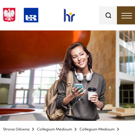
Słowa
kluczowe
Menu - górna belka
Strona Główna
Collegium Medicum
Collegium Medicum