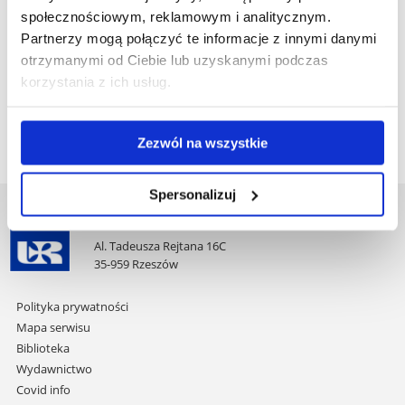
plik
FIZYKOTERAPII-I-MASAŻU-6-SEM.pdf
(389.1 KiB)
społecznościowym, reklamowym i analitycznym.
Partnerzy mogą połączyć te informacje z innymi danymi
Pobierz
21-26-ST-PRAKTYKA-ASYSTENCKA-3-SEM.pdf
(358.9
otrzymanymi od Ciebie lub uzyskanymi podczas
korzystania z ich usług.
plik
KiB)
Zezwól na wszystkie
Spersonalizuj
Uniwersytet Rzeszowski
Al. Tadeusza Rejtana 16C
35-959 Rzeszów
Pomiń
Polityka prywatności
nawigację
Mapa serwisu
i
Biblioteka
przejdź
Wydawnictwo
do
Covid info
treści