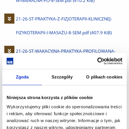
plik
WYBIERALNA-PO-8-SEM.pdf
(410.2 KiB)
Pobierz
21-26-ST-PRAKTYKA-Z-FIZJOTERAPII-KLINICZNEJ-
plik
FIZYKOTERAPII-I-MASAŻU-8-SEM.pdf
(407.9 KiB)
Pobierz
21-26-ST-WAKACYJNA-PRAKTYKA-PROFILOWANA-
plik
WYBIERALNA-PO-6-SEM.pdf
(404.9 KiB)
Zgoda
Szczegóły
O plikach cookies
Pobierz
21-26-ST-PRAKTYKA-Z-FIZJOTERAPI-KLINICZNEJ-
plik
FIZYKOTERAPII-I-MASAŻU-10-SEMESTR.pdf
(423.5 KiB)
Niniejsza strona korzysta z plików cookie
Wykorzystujemy pliki cookie do spersonalizowania treści
i reklam, aby oferować funkcje społecznościowe i
Pobierz
21-26-ST-PRAKTYKA-Z-FIZJOTERAPII-KLINICZNEJ-
analizować ruch w naszej witrynie. Informacje o tym, jak
korzystasz z naszej witryny, udostępniamy partnerom