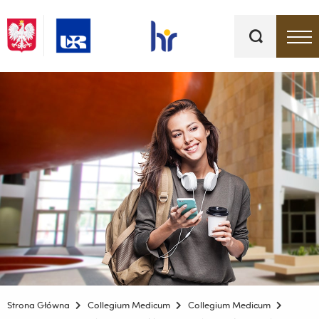
Słowa
kluczowe
Menu - górna belka
Strona Główna
Collegium Medicum
Collegium Medicum