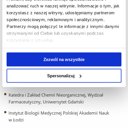
Farmaceutyczny, Uniwersytet Medyczny w Lublinie
analizować ruch w naszej witrynie. Informacje o tym, jak
korzystasz z naszej witryny, udostępniamy partnerom
Katedra i Zakład Farmakognozji, Wydział Farmaceutyczny,
społecznościowym, reklamowym i analitycznym.
Uniwersytet Medyczny w Lublinie
Partnerzy mogą połączyć te informacje z innymi danymi
otrzymanymi od Ciebie lub uzyskanymi podczas
Pracownia Toksykologii Sądowej, Katedra i Zakład
korzystania z ich usług.
Medycyny Sądowej, Wydział Lekarski, Uniwersytet
Medyczny w Lublinie
Katedra Psychiatrii, Wydział Lekarski, Uniwersytet
Zezwól na wszystkie
Medyczny w Lublinie
Spersonalizuj
Katedra Chemii Środowiska i Bioanalityki, Wydział Chemii,
Uniwersytet Mikołaja Kopernika w Toruniu
Katedra i Zakład Chemii Nieorganicznej, Wydział
Farmaceutyczny, Uniwersytet Gdański
Instytut Biologii Medycznej Polskiej Akademii Nauk
w Łodzi