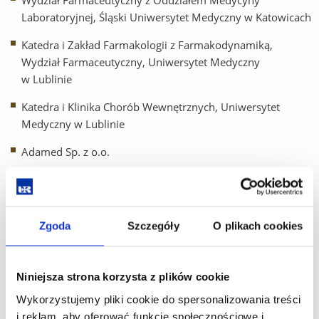
Wydział Farmaceutyczny z Oddziałem Medycyny
Laboratoryjnej, Śląski Uniwersytet Medyczny w Katowicach
Katedra i Zakład Farmakologii z Farmakodynamiką,
Wydział Farmaceutyczny, Uniwersytet Medyczny
w Lublinie
Katedra i Klinika Chorób Wewnętrznych, Uniwersytet
Medyczny w Lublinie
Adamed Sp. z o.o.
Zakład Chemii Organicznej, Wydział Chemiczny,
Politechnika Rzeszowska
Katedra i Zakład Technologii Postaci Leku Uniwersytet
Zgoda
Szczegóły
O plikach cookies
Medyczny im. Karola Marcinkowskiego w Poznaniu
Zakład Chemii Nieorganicznej, Katedra Chemii, Wydział
Niniejsza strona korzysta z plików cookie
Farmaceutyczny, Uniwersytet Medyczny w Lublinie
Wykorzystujemy pliki cookie do spersonalizowania treści
Zakład Chemii Analitycznej, Katedra Chemii, Wydział
i reklam, aby oferować funkcje społecznościowe i