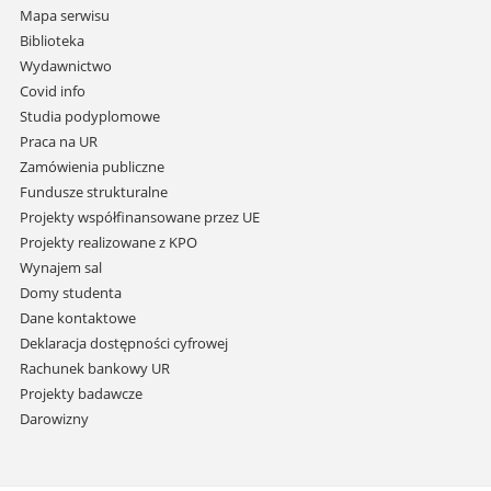
nawigację
Mapa serwisu
i
Biblioteka
przejdź
Wydawnictwo
do
Covid info
treści
Studia podyplomowe
Praca na UR
Zamówienia publiczne
Fundusze strukturalne
Projekty współfinansowane przez UE
Projekty realizowane z KPO
Wynajem sal
Domy studenta
Dane kontaktowe
Deklaracja dostępności cyfrowej
Rachunek bankowy UR
Projekty badawcze
Darowizny