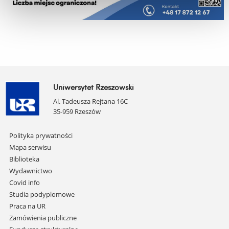
Uniwersytet Rzeszowski
Al. Tadeusza Rejtana 16C
35-959 Rzeszów
Pomiń
Polityka prywatności
nawigację
Mapa serwisu
i
Biblioteka
przejdź
Wydawnictwo
do
Covid info
treści
Studia podyplomowe
Praca na UR
Zamówienia publiczne