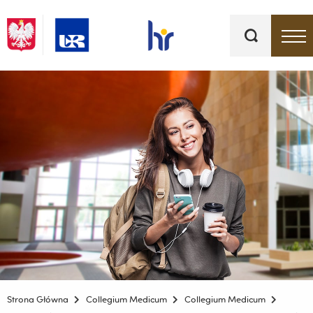
Słowa
kluczowe
Menu - górna belka
Strona Główna
Collegium Medicum
Collegium Medicum