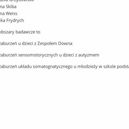
ina Skiba
ina Weiss
ika Frydrych
obszary badawcze to
zaburzeń u dzieci z Zespołem Downa
zaburzeń sensomotorycznych u dzieci z autyzmem
zaburzeń układu somatognatycznego u młodzieży w szkole podst