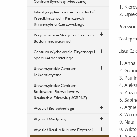
Centrum Symulacji Medycznej
Kiero
Interdyscyplinarne Centrum Badań
Opiek
Przedklinicznych i Klinicznych
Uniwersytetu Rzeszowskiego
Przewodn
Przyrodniczo–Medyczne Centrum
Zastępca
Badań Innowacyjnych
Lista Cz
Centrum Wychowania Fizycznego i
Sportu Akademickiego
Anna 
Uniwersyteckie Centrum
Gabri
Lekkoatletyczne
Pauli
Aleks
Uniwersyteckie Centrum
Badawczo-Rozwojowe w
Zuzan
Naukach o Zdrowiu (UCBRNZ)
Sabin
Agnie
Wydział Biotechnologii
Weron
Wydział Medyczny
Natal
Wikto
Wydział Nauk o Kulturze Fizycznej
Agnie