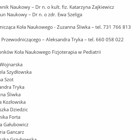
wnik Naukowy – Dr n. o kult. fiz. Katarzyna Zajkiewicz
un Naukowy – Dr n. o zdr. Ewa Szeliga
icząca Koła Naukowego - Zuzanna Śliwka – tel. 731 766 813
 Przewodniczącego – Aleksandra Tryka – tel. 660 058 022
łonków Koła Naukowego Fizjoterapia w Pediatrii
Wojnarska
ela Szydłowska
na Szot
andra Tryka
na Śliwka
a Kozłowska
szka Dziedzic
ika Forta
ia Gałubowicz
ria Gancarz
szka Grzybowska