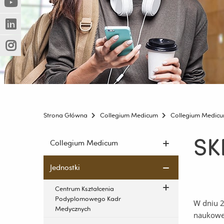
(Nowe
(Link
innej
okno)
do
strony)
(Nowe
(Link
innej
okno)
do
strony)
(Nowe
(Link
innej
okno)
do
strony)
innej
strony)
Strona Główna
Collegium Medicum
Collegium Medic
SK
Pomiń
Collegium Medicum
nawigację
i
Jednostki
przejdź
do
Centrum Kształcenia
treści
Podyplomowego Kadr
W dniu 2
Medycznych
naukoweg