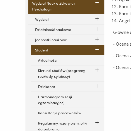
Wydział Nauk o Zdrowiu i
Karol
Psychologii
Karol
Wydział
Angel
Działalność naukowa
Główne 
Jednostki naukowe
- Ocena 
Student
- Ocena 
Aktualności
- Ocena 
Kierunki studiów (programy,
rozkłady, sylabusy)
Dziekanat
Harmonogram sesji
egzaminacyjnej
Konsultacje pracowników
Regulaminy, wzory pism, pliki
do pobrania