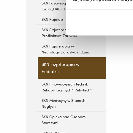
SKN Fascynacje Postawą
Ciała „HABITUS”
SKN Fizjolab
SKN Fizjoterapii w Geriatrii i
Profilaktyce Zdrowia
SKN Fizjoterapia w
Neurologii Dorosłych i Dzieci
SKN Fizjoterapia w
Pediatrii
SKN Innowacyjnych Technik
Rehabilitacyjnych “ Reh-Tech”
SKN Medycyny w Stanach
Nagłych
SKN Opieka nad Osobami
Starszymi