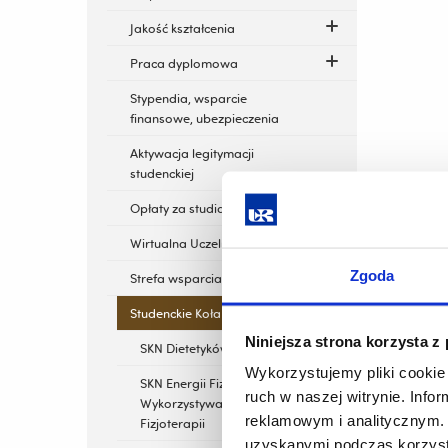
Jakość kształcenia
Praca dyplomowa
Stypendia, wsparcie
finansowe, ubezpieczenia
Aktywacja legitymacji
studenckiej
Opłaty za studia
Wirtualna Uczelnia
Zgoda
Strefa wsparcia
Studenckie Koła Naukowe
Niniejsza strona korzysta z
SKN Dietetyków UR
Wykorzystujemy pliki cookie 
SKN Energii Fizycznych
ruch w naszej witrynie. Inf
Wykorzystywanych w
reklamowym i analitycznym. 
Fizjoterapii
uzyskanymi podczas korzysta