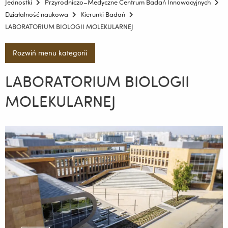
Jednostki
Przyrodniczo–Medyczne Centrum Badań Innowacyjnych
Działalność naukowa
Kierunki Badań
LABORATORIUM BIOLOGII MOLEKULARNEJ
Rozwiń menu kategorii
LABORATORIUM BIOLOGII
MOLEKULARNEJ