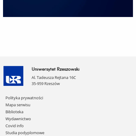
Uniwersytet Rzeszowski
Al. Tadeusza Rejtana 16C
35-959 Rzeszów
Pomiń
Polityka prywatności
nawigację
Mapa serwisu
i
Biblioteka
przejdź
Wydawnictwo
do
Covid info
treści
Studia podyplomowe