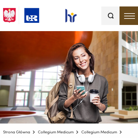
Słowa
kluczowe
Menu - górna belka
Strona Główna
Collegium Medicum
Collegium Medicum