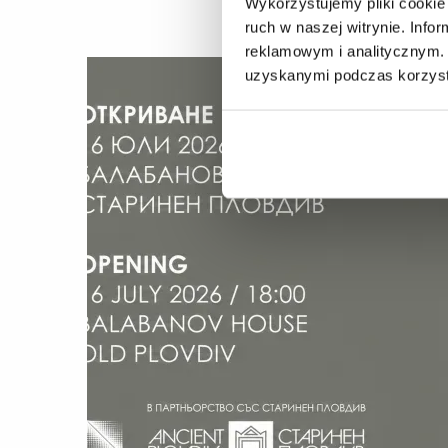
Wykorzystujemy pliki cookie 
ruch w naszej witrynie. Inf
reklamowym i analitycznym. 
uzyskanymi podczas korzysta