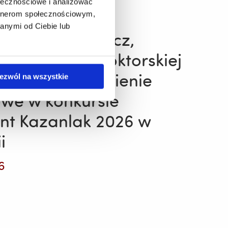
ołecznościowe i analizować
artnerom społecznościowym,
anymi od Ciebie lub
owej
minika Surmacz,
ntka szkoły doktorskiej
zymała Wyróżnienie
ezwól na wszystkie
we w konkursie
int Kazanlak 2026 w
dowego
i
6