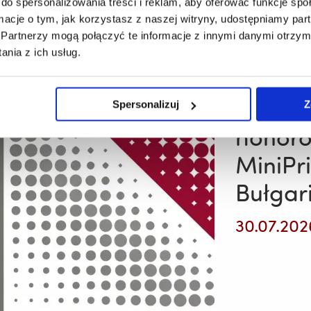
do spersonalizowania treści i reklam, aby oferować funkcje sp
Mirosław
Pawłowski
ormacje o tym, jak korzystasz z naszej witryny, udostępniamy p
uczestnikiem
Partnerzy mogą połączyć te informacje z innymi danymi otrzym
międzynarod
Mgr Do
nia z ich usług.
wystawy
pt.
doktora
„Kod
i
UR otr
Spersonalizuj
Z
struktura
geometria
honoro
serigrafii
–
MiniPr
ze
zbiorów
Międzynaro
Bułgari
Sympozjum
Serigrafii
Ostrava”
30.07.202