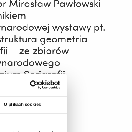
or Mirosław Pawłowski
nikiem
narodowej wystawy pt.
 struktura geometria
fii – ze zbiorów
ynarodowego
jum Serigrafii
a”
6
O plikach cookies
 więcej