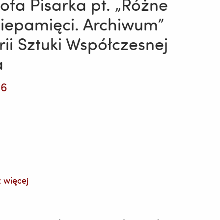
ofa Pisarka pt. „Różne
niepamięci. Archiwum”
ii Sztuki Współczesnej
a
26
 więcej