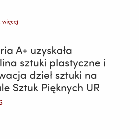
 więcej
ria A+ uzyskała
ina sztuki plastyczne i
dowym
wacja dzieł sztuki na
le Sztuk Pięknych UR
6