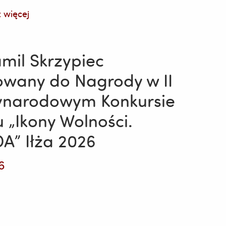
 więcej
mil Skrzypiec
wany do Nagrody w II
ynarodowym Konkursie
 „Ikony Wolności.
” Iłża 2026
6