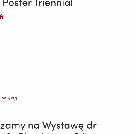
Poster Triennial
6
 więcej
ania
zamy na Wystawę dr