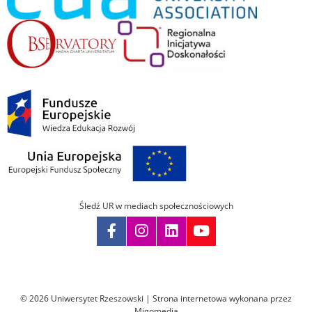
Śledź UR w mediach społecznościowych
Pomiń
nawigację
i
© 2026 Uniwersytet Rzeszowski |
Strona internetowa wykonana przez
przejdź
Migomedia