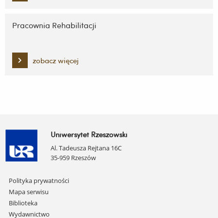
Pracownia Rehabilitacji
zobacz więcej
Uniwersytet Rzeszowski
Al. Tadeusza Rejtana 16C
35-959 Rzeszów
Pomiń
Polityka prywatności
nawigację
Mapa serwisu
i
Biblioteka
przejdź
Wydawnictwo