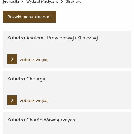
Jednostki
Wydział Medyczny
Struktura
Rozwiń menu kategorii
Pomiń
nawigację
Katedra Anatomii Prawidłowej i Klinicznej
i
przejdź
do
zobacz więcej
treści
Katedra Chirurgii
zobacz więcej
Katedra Chorób Wewnętrznych