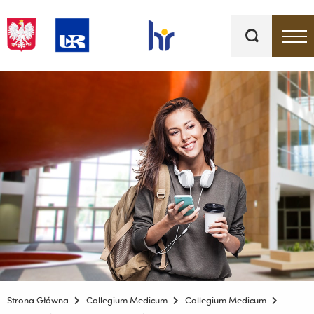
Słowa
kluczowe
Menu - górna belka
Strona Główna
Collegium Medicum
Collegium Medicum