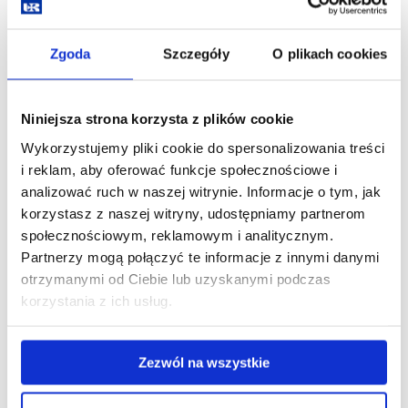
Zakład Nefrologii i Endokrynologii
Zgoda
Szczegóły
O plikach cookies
zobacz więcej
Niniejsza strona korzysta z plików cookie
Zakład Neurologii
Wykorzystujemy pliki cookie do spersonalizowania treści
i reklam, aby oferować funkcje społecznościowe i
analizować ruch w naszej witrynie. Informacje o tym, jak
zobacz więcej
korzystasz z naszej witryny, udostępniamy partnerom
społecznościowym, reklamowym i analitycznym.
Partnerzy mogą połączyć te informacje z innymi danymi
Zakład Onkologii, Radioterapii i Medycyny
otrzymanymi od Ciebie lub uzyskanymi podczas
Translacyjnej
korzystania z ich usług.
zobacz więcej
Zezwól na wszystkie