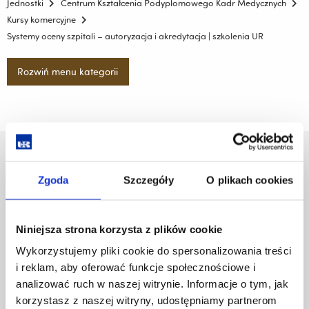
Jednostki
Centrum Kształcenia Podyplomowego Kadr Medycznych
Kursy komercyjne
Systemy oceny szpitali – autoryzacja i akredytacja | szkolenia UR
Rozwiń menu kategorii
Uniwersytet Rzeszowski
Al. Tadeusza Rejtana 16C
Zgoda
Szczegóły
O plikach cookies
35-959 Rzeszów
Pomiń
Polityka prywatności
Niniejsza strona korzysta z plików cookie
nawigację
Mapa serwisu
Wykorzystujemy pliki cookie do spersonalizowania treści
i
Biblioteka
i reklam, aby oferować funkcje społecznościowe i
przejdź
Wydawnictwo
do
analizować ruch w naszej witrynie. Informacje o tym, jak
Covid info
treści
korzystasz z naszej witryny, udostępniamy partnerom
Studia podyplomowe