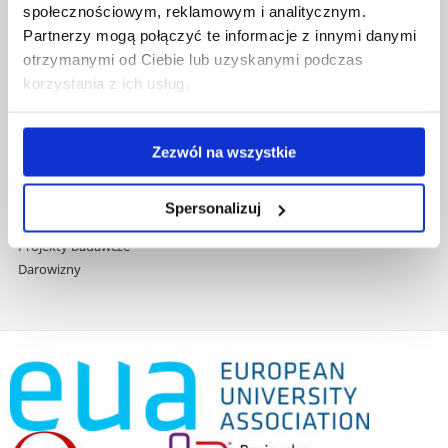
społecznościowym, reklamowym i analitycznym.
Praca na UR
Partnerzy mogą połączyć te informacje z innymi danymi
Zamówienia publiczne
otrzymanymi od Ciebie lub uzyskanymi podczas
Fundusze strukturalne
korzystania z ich usług.
Projekty współfinansowane przez UE
Projekty realizowane z KPO
Wynajem sal
Zezwól na wszystkie
Domy studenta
Dane kontaktowe
Deklaracja dostępności cyfrowej
Spersonalizuj
Rachunek bankowy UR
Projekty badawcze
Darowizny