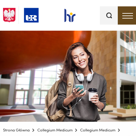
Słowa
kluczowe
Menu - górna belka
Strona Główna
Collegium Medicum
Collegium Medicum