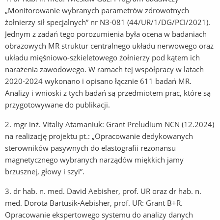
„Monitorowanie wybranych parametrów zdrowotnych
żołnierzy sił specjalnych” nr N3-081 (44/UR/1/DG/PCI/2021).
Jednym z zadań tego porozumienia była ocena w badaniach
obrazowych MR struktur centralnego układu nerwowego oraz
układu mięśniowo-szkieletowego żołnierzy pod kątem ich
narażenia zawodowego. W ramach tej współpracy w latach
2020-2024 wykonano i opisano łącznie 611 badań MR.
Analizy i wnioski z tych badań są przedmiotem prac, które są
przygotowywane do publikacji.
2. mgr inż. Vitaliy Atamaniuk: Grant Preludium NCN (12.2024)
na realizację projektu pt.: „Opracowanie dedykowanych
sterowników pasywnych do elastografii rezonansu
magnetycznego wybranych narządów miękkich jamy
brzusznej, głowy i szyi”.
3. dr hab. n. med. David Aebisher, prof. UR oraz dr hab. n.
med. Dorota Bartusik-Aebisher, prof. UR: Grant B+R.
Opracowanie ekspertowego systemu do analizy danych