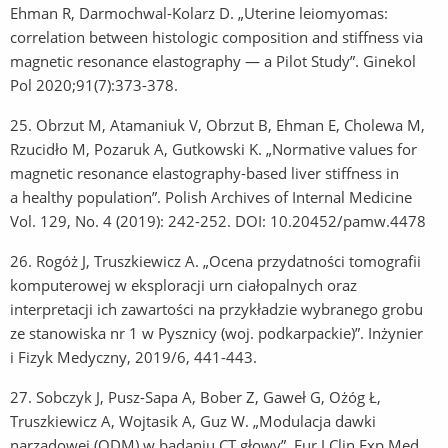
Ehman R, Darmochwal-Kolarz D. „Uterine leiomyomas:
correlation between histologic composition and stiffness via
magnetic resonance elastography — a Pilot Study”. Ginekol
Pol 2020;91(7):373-378.
25.
Obrzut M, Atamaniuk V, Obrzut B, Ehman E, Cholewa M,
Rzucidło M, Pozaruk A, Gutkowski K. „Normative values for
magnetic resonance elastography-based liver stiffness in
a healthy population”. Polish Archives of Internal Medicine
Vol. 129, No. 4 (2019): 242-252. DOI: 10.20452/pamw.4478
26.
Rogóż J, Truszkiewicz A. „Ocena przydatności tomografii
komputerowej w eksploracji urn ciałopalnych oraz
interpretacji ich zawartości na przykładzie wybranego grobu
ze stanowiska nr 1 w Pysznicy (woj. podkarpackie)”. Inżynier
i Fizyk Medyczny, 2019/6, 441-443.
27.
Sobczyk J, Pusz-Sapa A, Bober Z, Gaweł G, Ożóg Ł,
Truszkiewicz A, Wojtasik A, Guz W. „Modulacja dawki
narządowej (ODM) w badaniu CT głowy”. Eur J Clin Exp Med