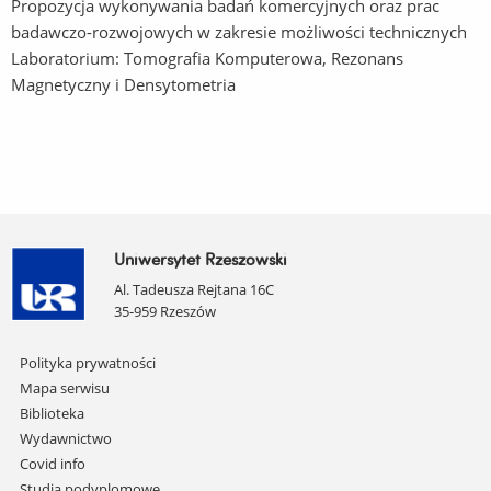
Propozycja wykonywania badań komercyjnych oraz prac
badawczo-rozwojowych w zakresie możliwości technicznych
Laboratorium: Tomografia Komputerowa, Rezonans
Magnetyczny i Densytometria
Uniwersytet Rzeszowski
Al. Tadeusza Rejtana 16C
35-959 Rzeszów
Pomiń
Polityka prywatności
nawigację
Mapa serwisu
i
Biblioteka
przejdź
Wydawnictwo
do
Covid info
treści
Studia podyplomowe