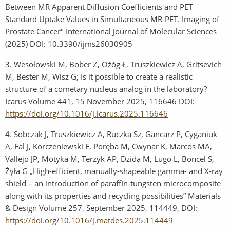
Between MR Apparent Diffusion Coefficients and PET
Standard Uptake Values in Simultaneous MR-PET. Imaging of
Prostate Cancer" International Journal of Molecular Sciences
(2025) DOI: 10.3390/ijms26030905
3. Wesołowski M, Bober Z, Ożóg Ł, Truszkiewicz A, Gritsevich
M, Bester M, Wisz G; Is it possible to create a realistic
structure of a cometary nucleus analog in the laboratory?
Icarus Volume 441, 15 November 2025, 116646 DOI:
https://doi.org/10.1016/j.icarus.2025.116646
4. Sobczak J, Truszkiewicz A, Ruczka Sz, Gancarz P, Cyganiuk
A, Fal J, Korczeniewski E, Poręba M, Cwynar K, Marcos MA,
Vallejo JP, Motyka M, Terzyk AP, Dzida M, Lugo L, Boncel S,
Żyła G „High-efficient, manually-shapeable gamma- and X-ray
shield – an introduction of paraffin-tungsten microcomposite
along with its properties and recycling possibilities” Materials
& Design Volume 257, September 2025, 114449, DOI:
https://doi.org/10.1016/j.matdes.2025.114449