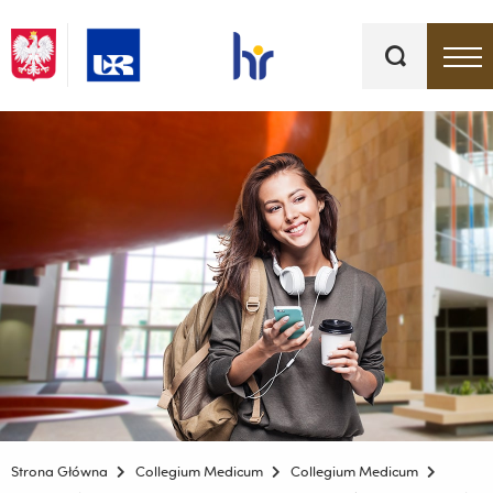
Słowa
kluczowe
Menu - górna belka
Strona Główna
Collegium Medicum
Collegium Medicum