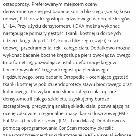
osteoporozy. Preferowanym miejscem oceny
densytometrycznej jest badanie końca bliższego (szyjki) kości
udowej P i L oraz kręgosłupa lędźwiowego w obrębie kręgów
L1-L4. Przy użyciu densytometru i DXA można wykonać
następujące pomiary gęstości tkanki kostnej u dorosłych
i dzieci: kręgosłupa L1-L4, końca bliższego (szyjki) kości
udowej, przedramienia, ręki, całego ciała. Dodatkowo można
wykonać badanie boczne kręgosłupa piersiowo-lędźwiowego
(morfometrię), pozwalające ustalić deformacje kręgów
i ocenić wysokość kręgów kręgosłupa piersiowego
i lędźwiowego, oraz badanie Ortopedic – oceniające gęstość
tkanki kostnej w pobliżu endoprotezy stawu biodrowego oraz
kolanowego. Po wykonaniu skanu całego ciała, oprócz
densytometrii całego szkieletu, uzyskujemy bardzo
szczegółową, precyzyjną analizę składu ciała, pozwalającą na
ocenę całkowitej i regionalnej masy tkanki tłuszczowej (FM -
Fat Mass) i beztłuszczowej (LM - Lean Mass). Dodatkowo za
pomocą oprogramowania Cor Scan możemy określić
zawartość trzewnej tkanki tłuszczowej (VAT - Visceral Adipose