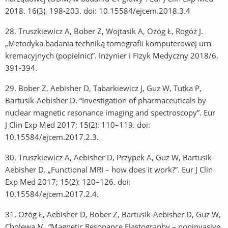
2018. 16(3), 198-203. doi: 10.15584/ejcem.2018.3.4
28.
Truszkiewicz A, Bober Z, Wojtasik A, Ożóg Ł, Rogóż J.
„Metodyka badania techniką tomografii komputerowej urn
kremacyjnych (popielnic)”. Inżynier i Fizyk Medyczny 2018/6,
391-394.
29.
Bober Z, Aebisher D, Tabarkiewicz J, Guz W, Tutka P,
Bartusik-Aebisher D. “Investigation of pharmaceuticals by
nuclear magnetic resonance imaging and spectroscopy”. Eur
J Clin Exp Med 2017; 15(2): 110–119. doi:
10.15584/ejcem.2017.2.3.
30.
Truszkiewicz A, Aebisher D, Przypek A, Guz W, Bartusik-
Aebisher D. „Functional MRI – how does it work?”. Eur J Clin
Exp Med 2017; 15(2): 120–126. doi:
10.15584/ejcem.2017.2.4.
31.
Ożóg Ł, Aebisher D, Bober Z, Bartusik-Aebisher D, Guz W,
Cholewa M. “Magnetic Resonance Elastography – noninvasive