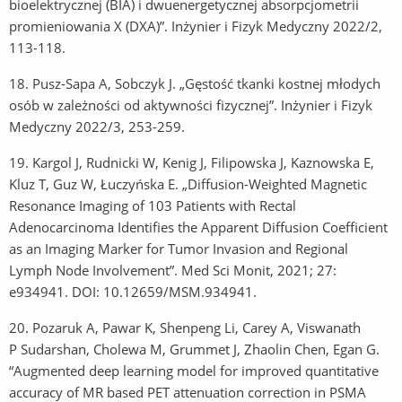
bioelektrycznej (BIA) i dwuenergetycznej absorpcjometrii
promieniowania X (DXA)”. Inżynier i Fizyk Medyczny 2022/2,
113-118.
18.
Pusz-Sapa A, Sobczyk J. „Gęstość tkanki kostnej młodych
osób w zależności od aktywności fizycznej”. Inżynier i Fizyk
Medyczny 2022/3, 253-259.
19.
Kargol J, Rudnicki W, Kenig J, Filipowska J, Kaznowska E,
Kluz T, Guz W, Łuczyńska E. „Diffusion-Weighted Magnetic
Resonance Imaging of 103 Patients with Rectal
Adenocarcinoma Identifies the Apparent Diffusion Coefficient
as an Imaging Marker for Tumor Invasion and Regional
Lymph Node Involvement”. Med Sci Monit, 2021; 27:
e934941. DOI: 10.12659/MSM.934941.
20.
Pozaruk A, Pawar K, Shenpeng Li, Carey A, Viswanath
P Sudarshan, Cholewa M, Grummet J, Zhaolin Chen, Egan G.
“Augmented deep learning model for improved quantitative
accuracy of MR based PET attenuation correction in PSMA