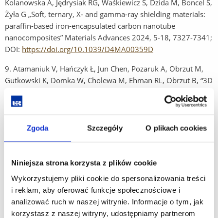
Kolanowska A, Jędrysiak RG, Waśkiewicz S, Dzida M, Boncel S,
Żyła G „Soft, ternary, X- and gamma-ray shielding materials:
paraffin-based iron-encapsulated carbon nanotube
nanocomposites” Materials Advances 2024, 5-18, 7327-7341;
DOI:
https://doi.org/10.1039/D4MA00359D
9. Atamaniuk V, Hańczyk Ł, Jun Chen, Pozaruk A, Obrzut M,
Gutkowski K, Domka W, Cholewa M, Ehman RL, Obrzut B, “3D
Vector MR Elastography Applications in Small Organs”,
Magnetic Resonance Imaging (Available online 21 June 2024)
10.
Atamaniuk V, Jun Chen, Obrzut M, Glaser K, Hańczyk Ł,
Zgoda
Szczegóły
O plikach cookies
Pozaruk A, Obrzut B, Domka W, Ehman RL, Cholewa M, “High-
frequency Shear Wave MR Elastography of Parotid Glands:
Custom Driver Design and Preliminary Results”, Scientific
Niniejsza strona korzysta z plików cookie
Reports 14, Article number: 24496 (2024)
Wykorzystujemy pliki cookie do spersonalizowania treści
11.
Urbanik A, Kucybała I, Guła P, Brożyna M, Guz W. What
i reklam, aby oferować funkcje społecznościowe i
Changes Occur In The Brain Of Veteran? A Magnetic
analizować ruch w naszej witrynie. Informacje o tym, jak
Resonance Imaging And Proton Magnetic Resonance
korzystasz z naszej witryny, udostępniamy partnerom