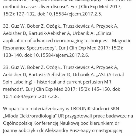
method to assess liver disease”. Eur J Clin Exp Med 2017;
15(2): 127–132. doi: 10.15584/ejcem.2017.2.5.
32.
Guz W, Bober Z, Ożóg Ł, Truszkiewicz A, Przypek A,
Aebisher D, Bartusik-Aebisher A, Urbanik A. „Clinical
application of advanced neuroimaging techniques – Magnetic
Resonance Spectroscopy”. Eur J Clin Exp Med 2017; 15(2):
133–140. doi: 10.15584/ejcem.2017.2.6.
33.
Guz W, Bober Z, Ożóg Ł, Truszkiewicz A, Przypek A,
Aebisher D, Bartusik-Aebisher D, Urbanik A. „ASL (Arterial
Spin Labeling) – historical and current perfusion MR
methods”. Eur J Clin Exp Med 2017; 15(2): 145–150. doi:
10.15584/ejcem.2017.2.8.
W oparciu o materiał zebrany w LBOUNiK studenci SKN
„Młoda Elektroradiologia” UR przygotowali prace badawcze na
Ogólnopolską Konferencję Naukową pod kierunkiem dr
Joanny Sobczyk i dr Aleksandry Pusz-Sapy o następującej