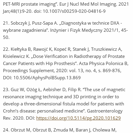
PET-MRI prostate imaging”. Eur J Nucl Med Mol Imaging. 2021
Jan;48(1):9-20. doi: 10.1007/s00259-020-04816-9
21.
Sobczyk J, Pusz-Sapa A. „Diagnostyka w technice DXA -
wybrane zagadnienia”. Inżynier i Fizyk Medyczny 2021/1, 45-
50.
22.
Kiełtyka B, Rawojć K, Kopeć R, Stanek J, Truszkiewicz A,
Kisielewicz K. „Dose Verification in Radiotherapy of Prostate
Cancer Patients with Hip Prosthesis”. Acta Physica Polonica B,
Proceedings Supplement, 2020: vol. 13, no. 4, s. 869-876,
DOI: 10.5506/AphysPolBSupp.13.869
23.
Guz W, Ożóg Ł, Aebisher D, Filip R. “The use of magnetic
resonance imaging technique and 3D printing in order to
develop a three-dimensional fistula model for patients with
Crohn’s disease: personalised medicine”. Gastroenterology
Rev. 2020. DOI:
https://doi.org/10.5114/pg.2020.101629
24.
Obrzut M, Obrzut B, Zmuda M, Baran J, Cholewa M,