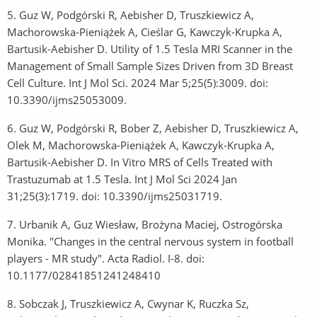
5. Guz W, Podgórski R, Aebisher D, Truszkiewicz A,
Machorowska-Pieniążek A, Cieślar G, Kawczyk-Krupka A,
Bartusik-Aebisher D. Utility of 1.5 Tesla MRI Scanner in the
Management of Small Sample Sizes Driven from 3D Breast
Cell Culture. Int J Mol Sci. 2024 Mar 5;25(5):3009. doi:
10.3390/ijms25053009.
6. Guz W, Podgórski R, Bober Z, Aebisher D, Truszkiewicz A,
Olek M, Machorowska-Pieniążek A, Kawczyk-Krupka A,
Bartusik-Aebisher D. In Vitro MRS of Cells Treated with
Trastuzumab at 1.5 Tesla. Int J Mol Sci 2024 Jan
31;25(3):1719. doi: 10.3390/ijms25031719.
7. Urbanik A, Guz Wiesław, Brożyna Maciej, Ostrogórska
Monika. "Changes in the central nervous system in football
players - MR study". Acta Radiol. I-8. doi:
10.1177/02841851241248410
8. Sobczak J, Truszkiewicz A, Cwynar K, Ruczka Sz,