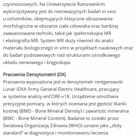
czynnościowych. Na Uniwersytecie Rzeszowskim
wykorzystywany jest do nieinwazyjnych badań in vivo
u ochotników, obejmujących klasyczne obrazowanie
morfologiczne w obszarze ciała człowieka oraz bardziej
zaawansowane techniki, takie jak spektroskopia MR
i elastografia MR. System MR służy również do analiz
materiału biologicznego in vitro w projektach naukowych oraz
do badań podstawowych nad strukturami ośrodkowego
układu nerwowego i kręgosłupa.
Pracownia Densytometrii (DX)
Pracownia wyposażona jest w densytometr rentgenowski
Lunar iDXA firmy General Electric Healthcare, pracujący
w systemie analizy enCORE-v18. Urządzenie umożliwia
precyzyjne pomiary, w których oceniana jest gęstość tkanki
kostnej (BMD - Bone Mineral Density) i zawartość mineralna
(BMC - Bone Mineral Content). Badanie to zostało przez
Światową Organizację Zdrowia (WHO) uznane jako „złoty
standard” w diagnostyce i monitorowaniu leczenia