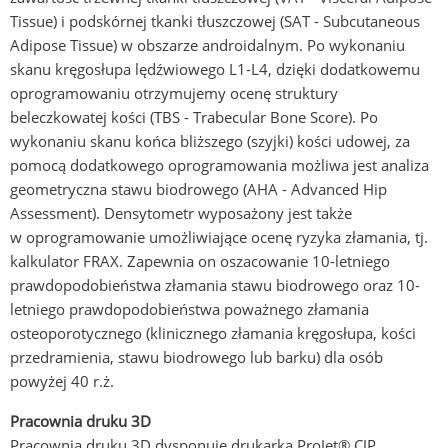
Tissue) i podskórnej tkanki tłuszczowej (SAT - Subcutaneous
Adipose Tissue) w obszarze androidalnym. Po wykonaniu
skanu kręgosłupa lędźwiowego L1-L4, dzięki dodatkowemu
oprogramowaniu otrzymujemy ocenę struktury
beleczkowatej kości (TBS - Trabecular Bone Score). Po
wykonaniu skanu końca bliższego (szyjki) kości udowej, za
pomocą dodatkowego oprogramowania możliwa jest analiza
geometryczna stawu biodrowego (AHA - Advanced Hip
Assessment). Densytometr wyposażony jest także
w oprogramowanie umożliwiające ocenę ryzyka złamania, tj.
kalkulator FRAX. Zapewnia on oszacowanie 10-letniego
prawdopodobieństwa złamania stawu biodrowego oraz 10-
letniego prawdopodobieństwa poważnego złamania
osteoporotycznego (klinicznego złamania kręgosłupa, kości
przedramienia, stawu biodrowego lub barku) dla osób
powyżej 40 r.ż.
Pracownia druku 3D
Pracownia druku 3D dysponuje drukarką ProJet® CJP