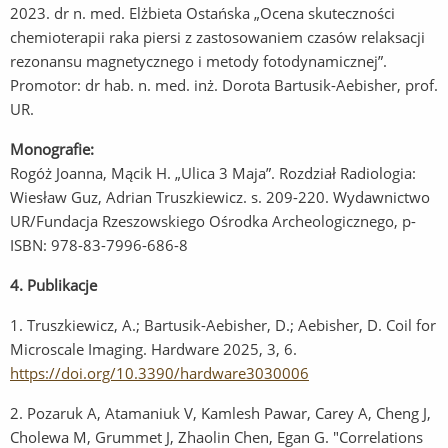
2023. dr n. med. Elżbieta Ostańska „Ocena skuteczności
chemioterapii raka piersi z zastosowaniem czasów relaksacji
rezonansu magnetycznego i metody fotodynamicznej”.
Promotor: dr hab. n. med. inż. Dorota Bartusik-Aebisher, prof.
UR.
Monografie:
Rogóż Joanna, Mącik H. „Ulica 3 Maja”. Rozdział Radiologia:
Wiesław Guz, Adrian Truszkiewicz. s. 209-220. Wydawnictwo
UR/Fundacja Rzeszowskiego Ośrodka Archeologicznego, p-
ISBN: 978-83-7996-686-8
4. Publikacje
1. Truszkiewicz, A.; Bartusik-Aebisher, D.; Aebisher, D. Coil for
Microscale Imaging. Hardware 2025, 3, 6.
https://doi.org/10.3390/hardware3030006
2. Pozaruk A, Atamaniuk V, Kamlesh Pawar, Carey A, Cheng J,
Cholewa M, Grummet J, Zhaolin Chen, Egan G. "Correlations