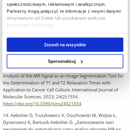
Spectroscopy Study. Applied Sciences-Basel, 2023, 13(3),
społecznościowym, reklamowym i analitycznym.
1882.
Partnerzy mogą połączyć te informacje z innymi danymi
otrzymanymi od Ciebie lub uzyskanymi podczas
12.
Urbanik A, Guz W, Guła P, Brożyna M, Ostrogórska M.
korzystania z ich usług.
„Ocena zmian składu biochemicznego mózgu u wspinaczy
wysokogórskich w technice protonowej spektroskopii
rezonansu magnetycznego”. Inżynier i Fizyk Medyczny 2023
Zezwól na wszystkie
(vol. 12), 3, s. 251-256.
Spersonalizuj
13.
Truszkiewicz A, Bartusik-Aebisher D, Wojtas Ł, Cieślar G,
Kawczyk-Krupka A, Aebisher D. Neural Network in the
Analysis of the MR Signal as an Image Segmentation Tool for
the Determination of T1 and T2 Relaxation Times with
Application to Cancer Cell Culture. International Journal of
Molecular Sciences. 2023; 24(2):1554.
https://doi.org/10.3390/ijms24021554
14.
Aebisher D, Truszkiewicz A, Osuchowski M, Wojtas Ł,
Dynarowicz K, Bartusik-Aebisher D. „Zastosowanie sieci
neuronowej do optymalizacji czasu analizy obrazów MR na