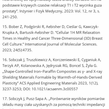
podstawie krzywych czasów relaksacji T1 i T2 wycinka guza
prostaty”. Inżynier i Fizyk Medyczny, 2023: Vol. 12, nr 3, s.
241-250.
15.
Bober Z, Podgórski R, Aebisher D, Cieślar G, Kawczyk-
Krupka A, Bartusik-Aebisher D. “Cellular 1H MR Relaxation
Times in Healthy and Cancer Three-Dimensional (3D) Breast
Cell Culture.” International Journal of Molecular Sciences.
2023; 24(5):4735.
16.
Sobczak J, Truszkiewicz A, Korczeniewski E, Cyganiuk A,
Terzyk AP, Kolanowska A, Jędrysiak RG, Boncel S, Żyła G.
„Shape-Controlled Iron–Paraffin Composites as γ- and X-ray
Shielding Materials Formable by Warmth-of-Hands-Derived
Plasticity” ACS Applied Engineering Materials 2023, 1(12),
3237-3253; DOI: 10.1021/acsaenm.3c00557
17.
Sobczyk J, Pusz-Sapa A. „Porównanie wyników pomiarów
składu masy ciała uzyskanych za pomocą techniki impedancji