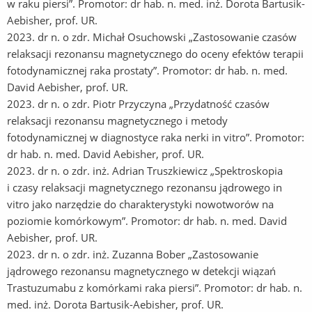
w raku piersi”. Promotor: dr hab. n. med. inż. Dorota Bartusik-
Aebisher, prof. UR.
2023. dr n. o zdr. Michał Osuchowski „Zastosowanie czasów
relaksacji rezonansu magnetycznego do oceny efektów terapii
fotodynamicznej raka prostaty”. Promotor: dr hab. n. med.
David Aebisher, prof. UR.
2023. dr n. o zdr. Piotr Przyczyna „Przydatność czasów
relaksacji rezonansu magnetycznego i metody
fotodynamicznej w diagnostyce raka nerki in vitro”. Promotor:
dr hab. n. med. David Aebisher, prof. UR.
2023. dr n. o zdr. inż. Adrian Truszkiewicz „Spektroskopia
i czasy relaksacji magnetycznego rezonansu jądrowego in
vitro jako narzędzie do charakterystyki nowotworów na
poziomie komórkowym”. Promotor: dr hab. n. med. David
Aebisher, prof. UR.
2023. dr n. o zdr. inż. Zuzanna Bober „Zastosowanie
jądrowego rezonansu magnetycznego w detekcji wiązań
Trastuzumabu z komórkami raka piersi”. Promotor: dr hab. n.
med. inż. Dorota Bartusik-Aebisher, prof. UR.