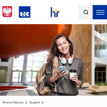
Słowa
kluczowe
Menu - górna belka
Strona Główna
Student