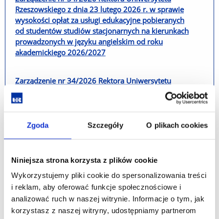
Rzeszowskiego z dnia 23 lutego 2026 r. w sprawie
wysokości opłat za usługi edukacyjne pobieranych
od studentów studiów stacjonarnych na kierunkach
prowadzonych w języku angielskim od roku
akademickiego 2026/2027
Zarządzenie nr 34/2026 Rektora Uniwersytetu
Rzeszowskiego z dnia 23 lutego 2026 r. w sprawie
wysokości opłat za usługi edukacyjne pobieranych
od studentów studiów stacjonarnych na kierunkach
prowadzonych w języku angielskim od roku
Zgoda
Szczegóły
O plikach cookies
akademickiego 2026/2027
Niniejsza strona korzysta z plików cookie
Załącznik nr 1 do Zarządzenia nr 34/2026 -
wysokość opłat - studia stacjonarne prowadzone
Wykorzystujemy pliki cookie do spersonalizowania treści
w j. angielskim
i reklam, aby oferować funkcje społecznościowe i
analizować ruch w naszej witrynie. Informacje o tym, jak
korzystasz z naszej witryny, udostępniamy partnerom