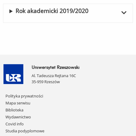
Rok akademicki 2019/2020
Uniwersytet Rzeszowski
Al. Tadeusza Rejtana 16C
35-959 Rzeszów
Pomiń
Polityka prywatności
nawigację
Mapa serwisu
i
Biblioteka
przejdź
Wydawnictwo
do
Covid info
treści
Studia podyplomowe