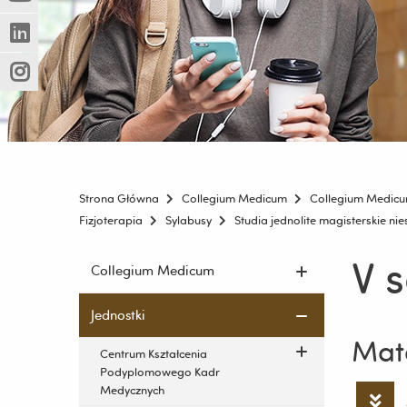
(Nowe
(Link
innej
okno)
do
strony)
(Nowe
(Link
innej
okno)
do
strony)
(Nowe
(Link
innej
okno)
do
strony)
innej
strony)
Strona Główna
Collegium Medicum
Collegium Medic
Fizjoterapia
Sylabusy
Studia jednolite magisterskie ni
V 
Pomiń
Collegium Medicum
nawigację
i
Jednostki
przejdź
Mate
do
Centrum Kształcenia
treści
Podyplomowego Kadr
Medycznych