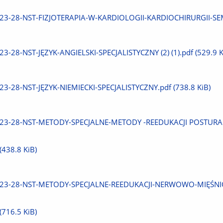
plik
Pobierz
23-28-NST-FIZJOTERAPIA-W-KARDIOLOGII-KARDIOCHIRURGII-SEM
plik
Pobierz
23-28-NST-JĘZYK-ANGIELSKI-SPECJALISTYCZNY (2) (1).pdf
(529.9 K
plik
Pobierz
23-28-NST-JĘZYK-NIEMIECKI-SPECJALISTYCZNY.pdf
(738.8 KiB)
plik
Pobierz
23-28-NST-METODY-SPECJALNE-METODY -REEDUKACJI POSTUR
plik
(438.8 KiB)
Pobierz
23-28-NST-METODY-SPECJALNE-REEDUKACJI-NERWOWO-MIĘŚNIO
plik
(716.5 KiB)