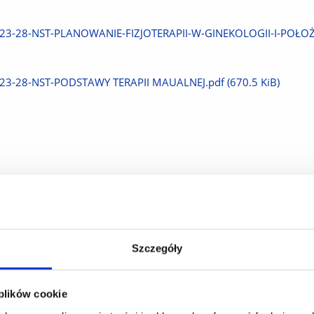
Pobierz
23-28-NST-PLANOWANIE-FIZJOTERAPII-W-GINEKOLOGII-I-POŁOŻ
plik
Pobierz
23-28-NST-PODSTAWY TERAPII MAUALNEJ.pdf
(670.5 KiB)
plik
Szczegóły
 plików cookie