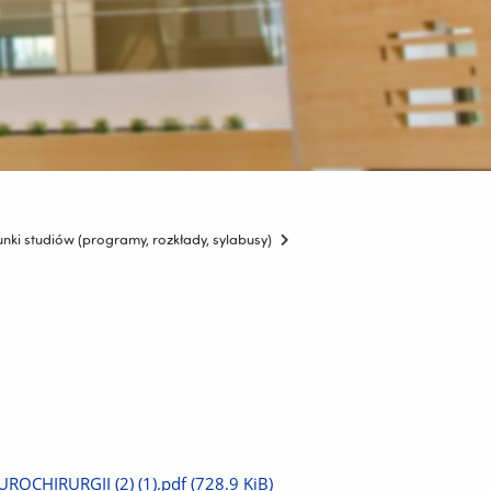
unki studiów (programy, rozkłady, sylabusy)
CHIRURGII (2) (1).pdf
(728.9 KiB)