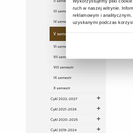
II semestr
Wykorzystujemy pliki cookie 
ruch w naszej witrynie. Inf
III semestr
reklamowym i analitycznym. 
IV semestr
uzyskanymi podczas korzysta
V semestr
VI semestr
VII semestr
VIII semestr
IX semestr
X semestr
Cykl 2022-2027
Cykl 2021-2026
Cykl 2020-2025
Cykl 2019-2024