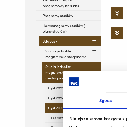
Kierownik i zespół
programowy kierunku
Programy studiów
Harmonogramy studiów (
plany studiów)
Sylabusy
Studia jednolite
magisterskie stacjonarne
Studia jednolite
magisterskie
niestacjonarne
Cykl 2025-2030
Cykl 2024-2029
Zgoda
Cykl 2023-2028
I semestr
Niniejsza strona korzysta z