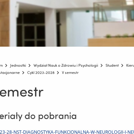
um
Jednostki
Wydział Nauk o Zdrowiu i Psychologii
Student
Kier
estacjonarne
Cykl 2023-2028
V semestr
semestr
riały do pobrania
Pobierz
23-28-NST-DIAGNOSTYKA-FUNKCJONALNA-W-NEUROLOGII-I-NEURO