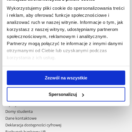
Uniwersytet Rzeszowski
Wykorzystujemy pliki cookie do spersonalizowania treści
Al. Tadeusza Rejtana 16C
i reklam, aby oferować funkcje społecznościowe i
35-959 Rzeszów
analizować ruch w naszej witrynie. Informacje o tym, jak
Pomiń
korzystasz z naszej witryny, udostępniamy partnerom
Polityka prywatności
nawigację
społecznościowym, reklamowym i analitycznym.
Mapa serwisu
i
Partnerzy mogą połączyć te informacje z innymi danymi
Biblioteka
przejdź
Wydawnictwo
otrzymanymi od Ciebie lub uzyskanymi podczas
do
Covid info
korzystania z ich usług.
treści
Studia podyplomowe
Praca na UR
Zamówienia publiczne
Zezwól na wszystkie
Fundusze strukturalne
Projekty współfinansowane przez UE
Spersonalizuj
Projekty realizowane z KPO
Wynajem sal
Domy studenta
Dane kontaktowe
Deklaracja dostępności cyfrowej
Rachunek bankowy UR