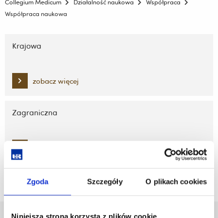
Collegium Medicum
Działalność naukowa
Współpraca
Współpraca naukowa
Pomiń
nawigację
Krajowa
i
przejdź
do
zobacz więcej
treści
Zagraniczna
zobacz więcej
Zgoda
Szczegóły
O plikach cookies
Niniejsza strona korzysta z plików cookie