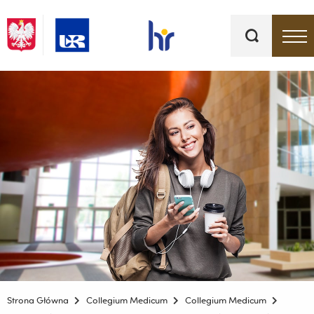
Słowa
kluczowe
Menu - górna belka
Strona Główna
Collegium Medicum
Collegium Medicum