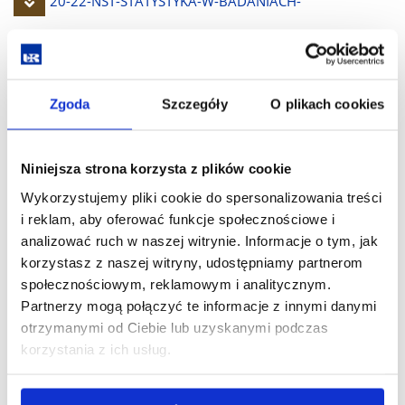
Pobierz
20-22-NST-STATYSTYKA-W-BADANIACH-
plik
MEDYCZNYCH.pdf
(774.4 KiB)
Pobierz
20-22-NST-SEMINARIUM-MAGISTERSKIE.pdf
(366.1 KiB)
Zgoda
Szczegóły
O plikach cookies
plik
Pobierz
20-22-NST-PRACA-W-ZESPOŁACH-BADAWCZYCH.pdf
Niniejsza strona korzysta z plików cookie
Wykorzystujemy pliki cookie do spersonalizowania treści
plik
(431.8 KiB)
i reklam, aby oferować funkcje społecznościowe i
analizować ruch w naszej witrynie. Informacje o tym, jak
Pobierz
20-22-NST-PODSTAWY-PLYWANIA.pdf
(522.6 KiB)
korzystasz z naszej witryny, udostępniamy partnerom
społecznościowym, reklamowym i analitycznym.
plik
Partnerzy mogą połączyć te informacje z innymi danymi
Pobierz
20-22-NST-PODSTAWOWE-METODY-
otrzymanymi od Ciebie lub uzyskanymi podczas
korzystania z ich usług.
plik
NEUROFIZJOLOGICZNE-W-TERAPII-MPD.pdf
(431.1 KiB)