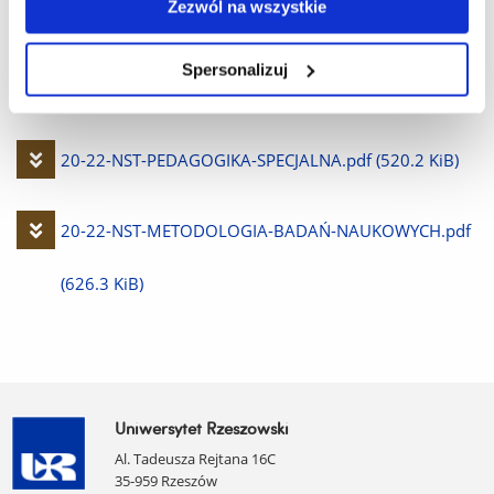
Zezwól na wszystkie
Pobierz
20-22-~4.PDF
(604.2 KiB)
Spersonalizuj
plik
Pobierz
20-22-NST-PLYWANIE-TERAPEUTYCZNE.pdf
(749.7 KiB)
plik
Pobierz
20-22-NST-PEDAGOGIKA-SPECJALNA.pdf
(520.2 KiB)
plik
Pobierz
20-22-NST-METODOLOGIA-BADAŃ-NAUKOWYCH.pdf
plik
(626.3 KiB)
Uniwersytet Rzeszowski
Al. Tadeusza Rejtana 16C
35-959 Rzeszów