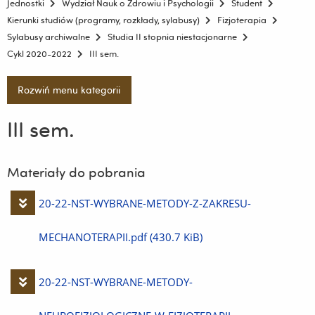
Jednostki
Wydział Nauk o Zdrowiu i Psychologii
Student
Kierunki studiów (programy, rozkłady, sylabusy)
Fizjoterapia
Sylabusy archiwalne
Studia II stopnia niestacjonarne
Cykl 2020-2022
III sem.
Rozwiń menu kategorii
III sem.
Materiały do pobrania
Pobierz
20-22-NST-WYBRANE-METODY-Z-ZAKRESU-
plik
MECHANOTERAPII.pdf
(430.7 KiB)
Pobierz
20-22-NST-WYBRANE-METODY-