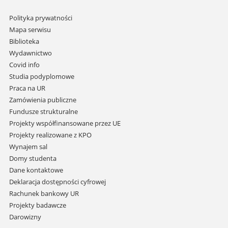
Pomiń
Polityka prywatności
nawigację
Mapa serwisu
i
Biblioteka
przejdź
Wydawnictwo
do
Covid info
treści
Studia podyplomowe
Praca na UR
Zamówienia publiczne
Fundusze strukturalne
Projekty współfinansowane przez UE
Projekty realizowane z KPO
Wynajem sal
Domy studenta
Dane kontaktowe
Deklaracja dostępności cyfrowej
Rachunek bankowy UR
Projekty badawcze
Darowizny