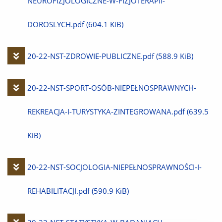
plik
NEUROFIZJOLOGICZNE-W-FIZJOTERAPII-
DOROSLYCH.pdf
(604.1 KiB)
Pobierz
20-22-NST-ZDROWIE-PUBLICZNE.pdf
(588.9 KiB)
plik
Pobierz
20-22-NST-SPORT-OSÓB-NIEPEŁNOSPRAWNYCH-
plik
REKREACJA-I-TURYSTYKA-ZINTEGROWANA.pdf
(639.5
KiB)
Pobierz
20-22-NST-SOCJOLOGIA-NIEPEŁNOSPRAWNOŚCI-I-
plik
REHABILITACJI.pdf
(590.9 KiB)