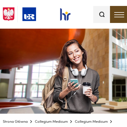
Słowa
kluczowe
Menu - górna belka
Strona Główna
Collegium Medicum
Collegium Medicum