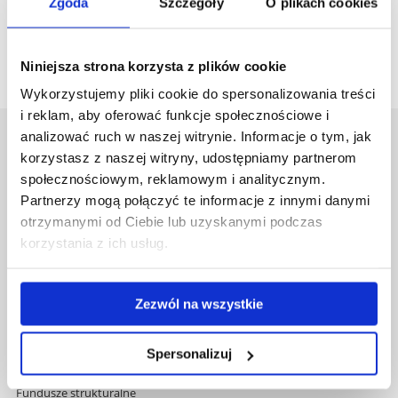
Zgoda
Szczegóły
O plikach cookies
FORMULARZ OCENY PROMOTORA PRACY
DYPLOMOWEJ.docx
Niniejsza strona korzysta z plików cookie
Wykorzystujemy pliki cookie do spersonalizowania treści
i reklam, aby oferować funkcje społecznościowe i
analizować ruch w naszej witrynie. Informacje o tym, jak
Uniwersytet Rzeszowski
korzystasz z naszej witryny, udostępniamy partnerom
Al. Tadeusza Rejtana 16C
społecznościowym, reklamowym i analitycznym.
35-959 Rzeszów
Partnerzy mogą połączyć te informacje z innymi danymi
otrzymanymi od Ciebie lub uzyskanymi podczas
Pomiń
Polityka prywatności
korzystania z ich usług.
nawigację
Mapa serwisu
i
Biblioteka
przejdź
Wydawnictwo
Zezwól na wszystkie
do
Covid info
treści
Studia podyplomowe
Praca na UR
Spersonalizuj
Zamówienia publiczne
Fundusze strukturalne