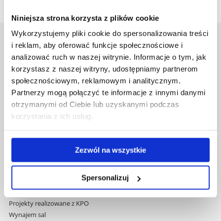
Niniejsza strona korzysta z plików cookie
Wykorzystujemy pliki cookie do spersonalizowania treści
Uniwersytet Rzeszowski
i reklam, aby oferować funkcje społecznościowe i
Al. Tadeusza Rejtana 16C
analizować ruch w naszej witrynie. Informacje o tym, jak
35-959 Rzeszów
korzystasz z naszej witryny, udostępniamy partnerom
społecznościowym, reklamowym i analitycznym.
Pomiń
Polityka prywatności
Partnerzy mogą połączyć te informacje z innymi danymi
nawigację
Mapa serwisu
otrzymanymi od Ciebie lub uzyskanymi podczas
i
Biblioteka
korzystania z ich usług.
przejdź
Wydawnictwo
do
Covid info
treści
Studia podyplomowe
Zezwól na wszystkie
Praca na UR
Zamówienia publiczne
Spersonalizuj
Fundusze strukturalne
Projekty współfinansowane przez UE
Projekty realizowane z KPO
Wynajem sal