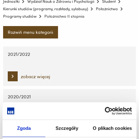
Jednostki
Wydział Nauk o Zdrowiu i Psychologii
Student
Kierunki studiów (programy, rozkłady, sylabusy)
Położnictwo
Programy studiów
Położnictwo II stopnia
Rozwiń menu kategorii
Pomiń
nawigację
2021/2022
i
przejdź
do
zobacz więcej
treści
2020/2021
zobacz więcej
Zgoda
Szczegóły
O plikach cookies