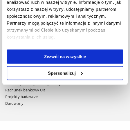
i
analizować ruch w naszej witrynie. Informacje o tym, jak
Biblioteka
przejdź
korzystasz z naszej witryny, udostępniamy partnerom
Wydawnictwo
do
społecznościowym, reklamowym i analitycznym.
Covid info
treści
Partnerzy mogą połączyć te informacje z innymi danymi
Studia podyplomowe
Praca na UR
otrzymanymi od Ciebie lub uzyskanymi podczas
Zamówienia publiczne
korzystania z ich usług.
Fundusze strukturalne
Projekty współfinansowane przez UE
Projekty realizowane z KPO
Zezwól na wszystkie
Wynajem sal
Domy studenta
Spersonalizuj
Dane kontaktowe
Deklaracja dostępności cyfrowej
Rachunek bankowy UR
Projekty badawcze
Darowizny