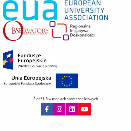
Śledź UR w mediach społecznościowych
Pomiń
nawigację