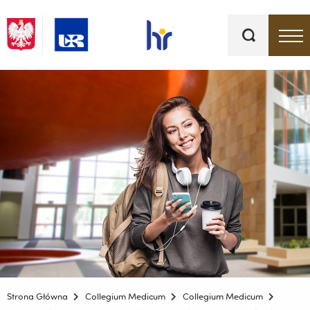
Słowa
kluczowe
Menu - górna belka
Strona Główna
Collegium Medicum
Collegium Medicum