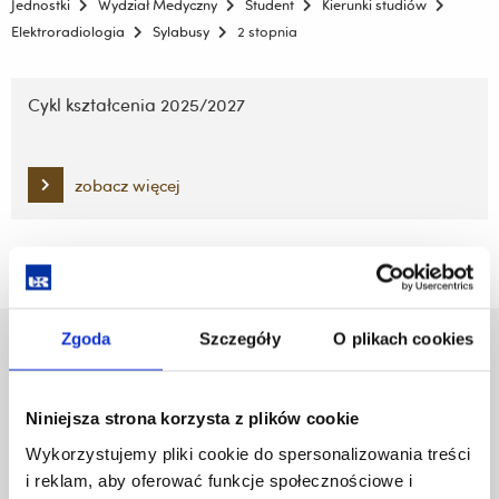
Jednostki
Wydział Medyczny
Student
Kierunki studiów
Elektroradiologia
Sylabusy
2 stopnia
Pomiń
nawigację
Cykl kształcenia 2025/2027
i
przejdź
do
zobacz więcej
treści
Zgoda
Szczegóły
O plikach cookies
Uniwersytet Rzeszowski
Al. Tadeusza Rejtana 16C
35-959 Rzeszów
Niniejsza strona korzysta z plików cookie
Wykorzystujemy pliki cookie do spersonalizowania treści
Pomiń
Polityka prywatności
i reklam, aby oferować funkcje społecznościowe i
nawigację
Mapa serwisu