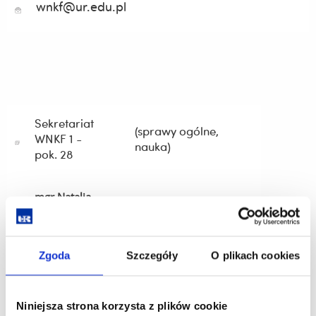
wnkf@ur.edu.pl
Sekretariat
(sprawy ogólne,
WNKF 1 -
nauka)
pok. 28
mgr Natalia
Jakubowska
+48 17 872
Zgoda
Szczegóły
O plikach cookies
njakubowska@ur.edu.pl
1990
Niniejsza strona korzysta z plików cookie