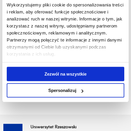
Wykorzystujemy pliki cookie do spersonalizowania treści
Sekretariat
i reklam, aby oferować funkcje społecznościowe i
WNKF 2 -
(dydaktyka)
analizować ruch w naszej witrynie. Informacje o tym, jak
pok. 02
korzystasz z naszej witryny, udostępniamy partnerom
społecznościowym, reklamowym i analitycznym.
mgr Maria
Partnerzy mogą połączyć te informacje z innymi danymi
Stryżyk
otrzymanymi od Ciebie lub uzyskanymi podczas
korzystania z ich usług.
+48 17 872
mstryzyk@ur.edu.pl
1980
Zezwól na wszystkie
Spersonalizuj
Uniwersytet Rzeszowski