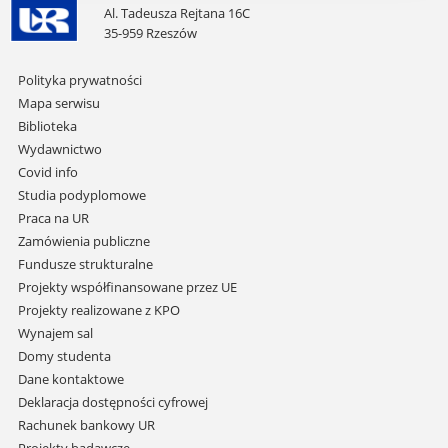
Al. Tadeusza Rejtana 16C
35-959 Rzeszów
Pomiń
Polityka prywatności
nawigację
Mapa serwisu
i
Biblioteka
przejdź
Wydawnictwo
do
Covid info
treści
Studia podyplomowe
Praca na UR
Zamówienia publiczne
Fundusze strukturalne
Projekty współfinansowane przez UE
Projekty realizowane z KPO
Wynajem sal
Domy studenta
Dane kontaktowe
Deklaracja dostępności cyfrowej
Rachunek bankowy UR