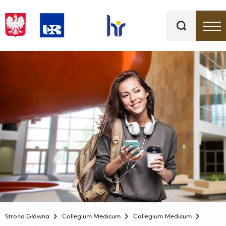
Słowa
kluczowe
Menu - górna belka
Strona Główna
Collegium Medicum
Collegium Medicum