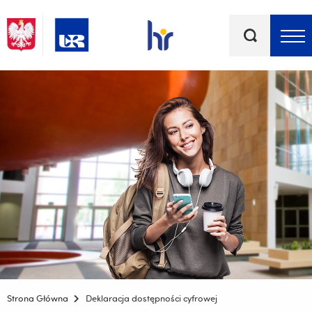
Słowa
kluczowe
Menu - górna belka
Strona Główna
Deklaracja dostępności cyfrowej