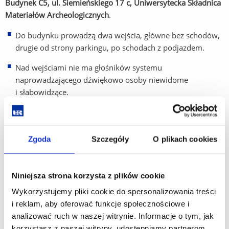
Budynek C5, ul. Siemieńskiego 17 c, Uniwersytecka Składnica
Materiałów Archeologicznych
.
Do budynku prowadzą dwa wejścia, główne bez schodów,
drugie od strony parkingu, po schodach z podjazdem.
Nad wejściami nie ma głośników systemu
naprowadzającego dźwiękowo osoby niewidome
i słabowidzące.
Nie ma recepcji.
Wejścia nie są zabezpieczone bramkami.
Zgoda
Szczegóły
O plikach cookies
W budynku nie ma windy (budynek parterowy).
Toaleta dla osób niepełnosprawnych znajduje się przy
Niniejsza strona korzysta z plików cookie
wejściu z podjazdem.
Wykorzystujemy pliki cookie do spersonalizowania treści
Za budynkiem wyznaczone są tylko 3 miejsce parkingowe
i reklam, aby oferować funkcje społecznościowe i
dla pracowników (mało miejsca).
analizować ruch w naszej witrynie. Informacje o tym, jak
korzystasz z naszej witryny, udostępniamy partnerom