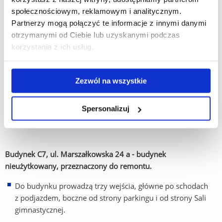
W budynku nie ma pętli indukcyjnych.
społecznościowym, reklamowym i analitycznym.
Partnerzy mogą połączyć te informacje z innymi danymi
Do budynku i wszystkich jego pomieszczeń można wejść
otrzymanymi od Ciebie lub uzyskanymi podczas
z psem asystującym i psem przewodnikiem.
korzystania z ich usług.
W budynku nie ma oznaczeń w alfabecie brajla ani
oznaczeń kontrastowych lub w druku powiększonym dla
osób niewidomych i słabowidzących.
Zezwól na wszystkie
Nie ma możliwości skorzystania z usług tłumacza polskiego
Spersonalizuj
języka migowego.
Budynek C7, ul. Marszałkowska 24 a - budynek
nieużytkowany, przeznaczony do remontu.
Do budynku prowadzą trzy wejścia, główne po schodach
z podjazdem, boczne od strony parkingu i od strony Sali
gimnastycznej.