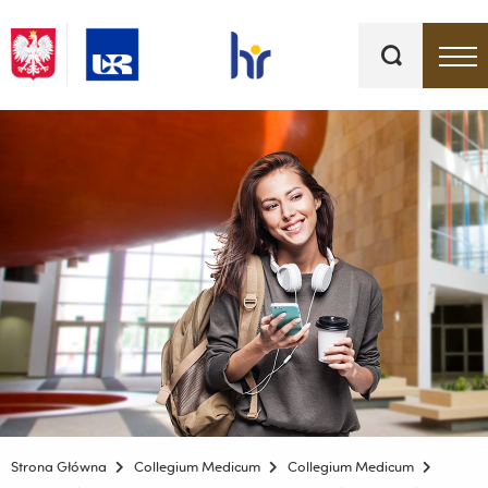
Słowa
kluczowe
Menu - górna belka
Strona Główna
Collegium Medicum
Collegium Medicum