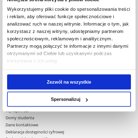
Uniwersytet Rzeszowski
Wykorzystujemy pliki cookie do spersonalizowania treści
Al. Tadeusza Rejtana 16C
i reklam, aby oferować funkcje społecznościowe i
35-959 Rzeszów
analizować ruch w naszej witrynie. Informacje o tym, jak
korzystasz z naszej witryny, udostępniamy partnerom
Pomiń
Polityka prywatności
nawigację
społecznościowym, reklamowym i analitycznym.
Mapa serwisu
i
Partnerzy mogą połączyć te informacje z innymi danymi
Biblioteka
przejdź
otrzymanymi od Ciebie lub uzyskanymi podczas
Wydawnictwo
do
korzystania z ich usług.
Covid info
treści
Studia podyplomowe
Praca na UR
Zezwól na wszystkie
Zamówienia publiczne
Fundusze strukturalne
Projekty współfinansowane przez UE
Spersonalizuj
Projekty realizowane z KPO
Wynajem sal
Domy studenta
Dane kontaktowe
Deklaracja dostępności cyfrowej