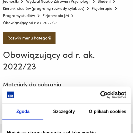
Jednostki
Wydział Nauk o Zdrowiu i Psychologii
Student
Kierunki studiów (programy, rozkłady, sylabusy)
Fizjoterapia
Programy studiów
Fizjoterapia JM
Obowiązujący od r. ak. 2022/23
Rozwiń menu kategorii
Obowiązujący od r. ak.
2022/23
Materiały do pobrania
Pobierz
Fizjoterapia 2022\2023.pdf
(1.2 MiB)
plik
Zgoda
Szczegóły
O plikach cookies
Niniejsza strona korzysta z plików cookie