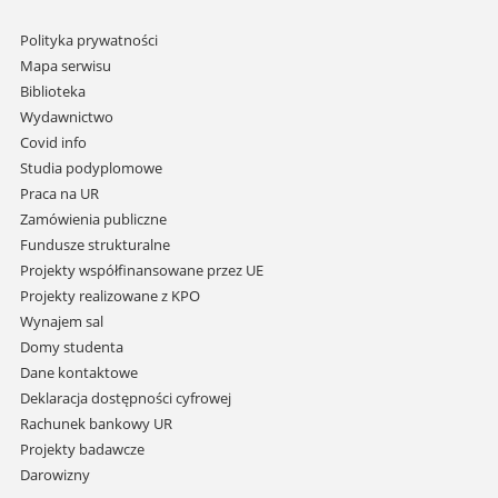
Pomiń
Polityka prywatności
nawigację
Mapa serwisu
i
Biblioteka
przejdź
Wydawnictwo
do
Covid info
treści
Studia podyplomowe
Praca na UR
Zamówienia publiczne
Fundusze strukturalne
Projekty współfinansowane przez UE
Projekty realizowane z KPO
Wynajem sal
Domy studenta
Dane kontaktowe
Deklaracja dostępności cyfrowej
Rachunek bankowy UR
Projekty badawcze
Darowizny