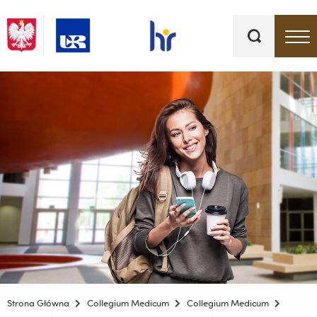
Słowa
kluczowe
Menu - górna belka
Strona Główna
Collegium Medicum
Collegium Medicum