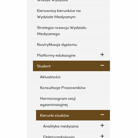
Kierownicy kierunków na
Wydziale Medycznym
Strategia rozwoju Wydziału
Medycznego
Nostryfikacja dyplomu
Platformy edukacyjne
Student
Aktualności
Konsultacje Pracowników
Harmonogram sesji
egzaminacyjnej
Kierunki studiów
Analityka medyczna
Elektroradiologia