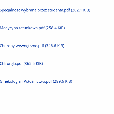
plik
Pobierz
Specjalność wybrana przez studenta.pdf
(262.1 KiB)
plik
Pobierz
Medycyna ratunkowa.pdf
(258.4 KiB)
plik
Pobierz
Choroby wewnętrzne.pdf
(346.6 KiB)
plik
Pobierz
Chirurgia.pdf
(365.5 KiB)
plik
Pobierz
Ginekologia i Położnictwo.pdf
(289.6 KiB)
plik