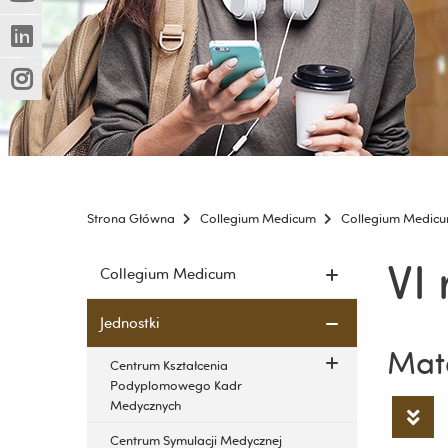
(Nowe
(Link
innej
okno)
do
strony)
(Nowe
(Link
innej
okno)
do
strony)
(Nowe
(Link
innej
okno)
do
strony)
innej
strony)
Strona Główna
Collegium Medicum
Collegium Medic
VI 
Pomiń
Collegium Medicum
nawigację
i
Jednostki
przejdź
Mate
do
Centrum Kształcenia
treści
Podyplomowego Kadr
Medycznych
Centrum Symulacji Medycznej