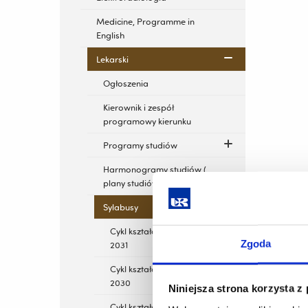
Medicine, Programme in
English
Lekarski
Ogłoszenia
Kierownik i zespół
programowy kierunku
Programy studiów
Harmonogramy studiów (
plany studiów)
Sylabusy
Cykl kształcenia 2025-
Zgoda
2031
Cykl kształcenia 2024-
2030
Niniejsza strona korzysta z
Cykl kształcenia 2023-