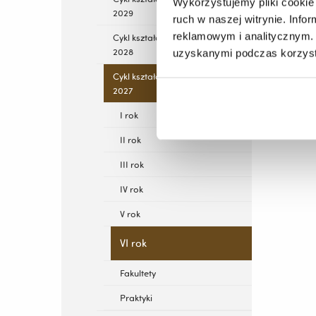
Wykorzystujemy pliki cookie 
2029
ruch w naszej witrynie. Inf
reklamowym i analitycznym. 
Cykl kształcenia 2022-
2028
uzyskanymi podczas korzysta
Cykl kształcenia 2021-
2027
I rok
II rok
III rok
IV rok
V rok
VI rok
Fakultety
Praktyki