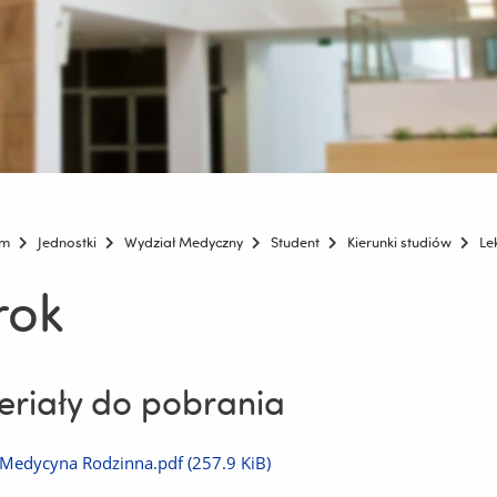
um
Jednostki
Wydział Medyczny
Student
Kierunki studiów
Le
rok
riały do pobrania
Pobierz
Medycyna Rodzinna.pdf
(257.9 KiB)