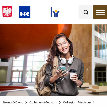
Słowa
kluczowe
Menu - górna belka
Strona Główna
Collegium Medicum
Collegium Medicum