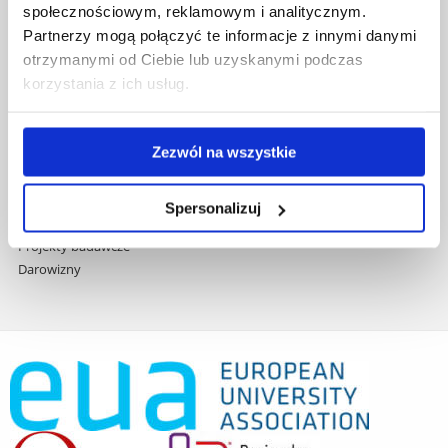
społecznościowym, reklamowym i analitycznym.
Praca na UR
Partnerzy mogą połączyć te informacje z innymi danymi
Zamówienia publiczne
otrzymanymi od Ciebie lub uzyskanymi podczas
Fundusze strukturalne
korzystania z ich usług.
Projekty współfinansowane przez UE
Projekty realizowane z KPO
Wynajem sal
Zezwól na wszystkie
Domy studenta
Dane kontaktowe
Deklaracja dostępności cyfrowej
Spersonalizuj
Rachunek bankowy UR
Projekty badawcze
Darowizny