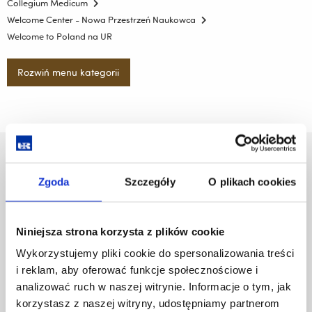
Collegium Medicum
Welcome Center - Nowa Przestrzeń Naukowca
Welcome to Poland na UR
Rozwiń menu kategorii
Uniwersytet Rzeszowski
Al. Tadeusza Rejtana 16C
Zgoda
Szczegóły
O plikach cookies
35-959 Rzeszów
Pomiń
Polityka prywatności
Niniejsza strona korzysta z plików cookie
nawigację
Mapa serwisu
Wykorzystujemy pliki cookie do spersonalizowania treści
i
Biblioteka
i reklam, aby oferować funkcje społecznościowe i
przejdź
Wydawnictwo
do
analizować ruch w naszej witrynie. Informacje o tym, jak
Covid info
treści
korzystasz z naszej witryny, udostępniamy partnerom
Studia podyplomowe