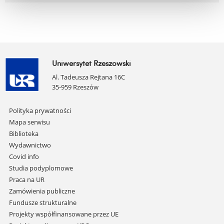
Uniwersytet Rzeszowski
Al. Tadeusza Rejtana 16C
35-959 Rzeszów
Pomiń
Polityka prywatności
nawigację
Mapa serwisu
i
Biblioteka
przejdź
Wydawnictwo
do
Covid info
treści
Studia podyplomowe
Praca na UR
Zamówienia publiczne
Fundusze strukturalne
Projekty współfinansowane przez UE