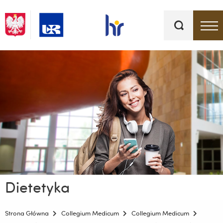
Słowa
kluczowe
Menu - górna belka
Dietetyka
Strona Główna
Collegium Medicum
Collegium Medicum