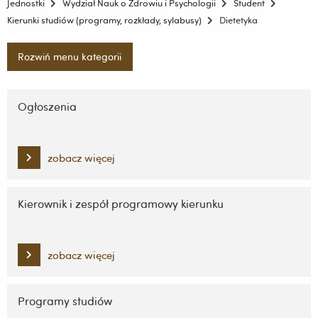
Jednostki
Wydział Nauk o Zdrowiu i Psychologii
Student
Kierunki studiów (programy, rozkłady, sylabusy)
Dietetyka
Rozwiń menu kategorii
Pomiń
nawigację
Ogłoszenia
i
przejdź
do
zobacz więcej
treści
Kierownik i zespół programowy kierunku
zobacz więcej
Programy studiów