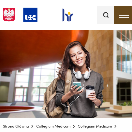
Słowa
kluczowe
Menu - górna belka
Strona Główna
Collegium Medicum
Collegium Medicum