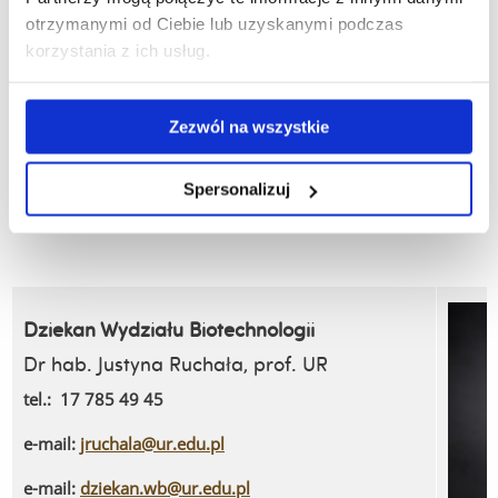
Prof. dr hab. Wojciech Czarny
otrzymanymi od Ciebie lub uzyskanymi podczas
tel.: 17 872 1990
korzystania z ich usług.
e-mail:
wczarny@ur.edu.pl
Zezwól na wszystkie
dziekan.wnkf@ur.edu.pl
e-mail:
Spersonalizuj
Dziekan Wydziału Biotechnologii
Dr hab. Justyna Ruchała, prof. UR
tel.: 17 785 49 45
e-mail:
jruchala@ur.edu.pl
e-mail:
dziekan.wb@ur.edu.pl