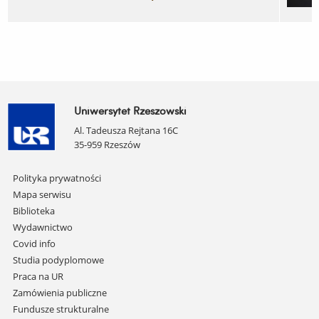
Uniwersytet Rzeszowski
Al. Tadeusza Rejtana 16C
35-959 Rzeszów
Pomiń
Polityka prywatności
nawigację
Mapa serwisu
i
Biblioteka
przejdź
Wydawnictwo
do
Covid info
treści
Studia podyplomowe
Praca na UR
Zamówienia publiczne
Fundusze strukturalne