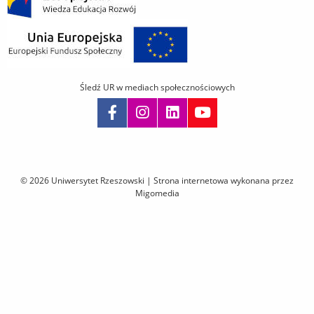
Śledź UR w mediach społecznościowych
Pomiń
nawigację
i
© 2026 Uniwersytet Rzeszowski |
Strona internetowa wykonana przez
przejdź
Migomedia
do
treści