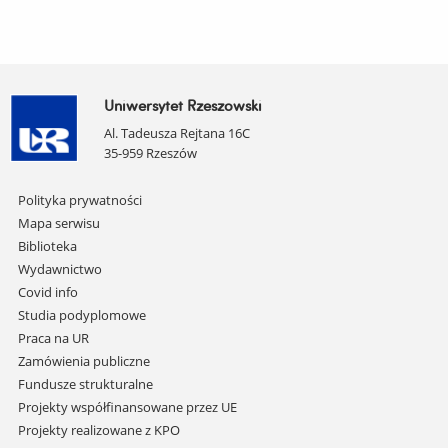
Uniwersytet Rzeszowski
Al. Tadeusza Rejtana 16C
35-959 Rzeszów
Pomiń
Polityka prywatności
nawigację
Mapa serwisu
i
Biblioteka
przejdź
Wydawnictwo
do
Covid info
treści
Studia podyplomowe
Praca na UR
Zamówienia publiczne
Fundusze strukturalne
Projekty współfinansowane przez UE
Projekty realizowane z KPO