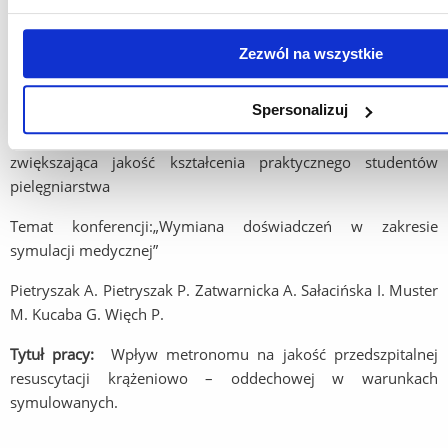
Miejsce:
Kielce (on-line)
Termin:
19.11.2020
Zezwól na wszystkie
Organizator:
UJK w Kielcach
Spersonalizuj
Tytuł konferencji:
I-sza Międzyuczelniana Konferencja
zwiększająca jakość kształcenia praktycznego studentów
pielęgniarstwa
Temat konferencji:„Wymiana doświadczeń w zakresie
symulacji medycznej”
Pietryszak A. Pietryszak P. Zatwarnicka A. Sałacińska I. Muster
M. Kucaba G. Więch P.
Tytuł pracy:
Wpływ metronomu na jakość przedszpitalnej
resuscytacji krążeniowo – oddechowej w warunkach
symulowanych.