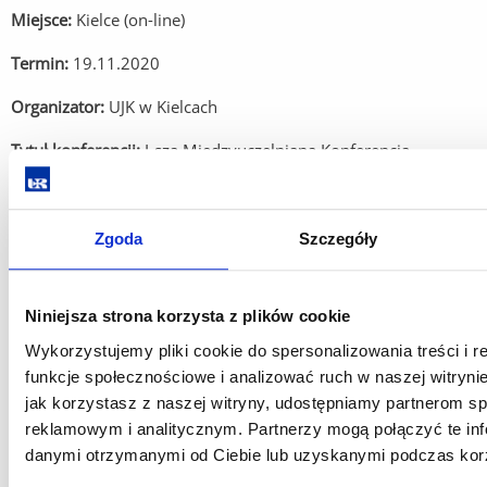
Miejsce:
Kielce (on-line)
Termin:
19.11.2020
Organizator:
UJK w Kielcach
Tytuł konferencji:
I-sza Międzyuczelniana Konferencja
zwiększająca jakość kształcenia praktycznego studentów
pielęgniarstwa
Zgoda
Szczegóły
Temat konferencji:„Wymiana doświadczeń w zakresie
symulacji medycznej”
Niniejsza strona korzysta z plików cookie
Majder K. Sałacińska I. Bazaliński D. Muster M. Kucaba G.
Wykorzystujemy pliki cookie do spersonalizowania treści i 
Więch P.
funkcje społecznościowe i analizować ruch w naszej witrynie
Tytuł pracy:
Wirtualny pacjent – symulacja w czasie pandemii
jak korzystasz z naszej witryny, udostępniamy partnerom 
reklamowym i analitycznym. Partnerzy mogą połączyć te inf
danymi otrzymanymi od Ciebie lub uzyskanymi podczas korzy