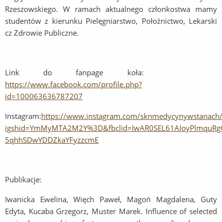
Rzeszowskiego. W ramach aktualnego członkostwa mamy
studentów z kierunku Pielęgniarstwo, Położnictwo, Lekarski
cz Zdrowie Publiczne.
Link do fanpage koła:
https://www.facebook.com/profile.php?
id=100063636787207
Instagram:
https://www.instagram.com/sknmedycynywstanach/
igshid=YmMyMTA2M2Y%3D&fbclid=IwAR0SEL61AIoyPlmquR
5qhhSDwYDDZkaYFyzzcmE
Publikacje:
Iwanicka Ewelina, Więch Paweł, Magoń Magdalena, Guty
Edyta, Kucaba Grzegorz, Muster Marek. Influence of selected