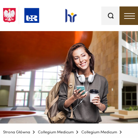
Słowa
kluczowe
Menu - górna belka
Strona Główna
Collegium Medicum
Collegium Medicum