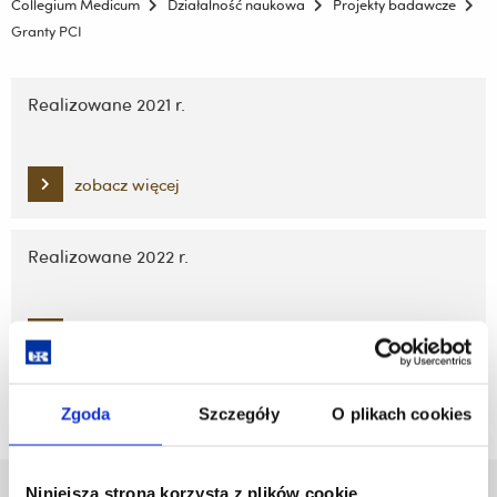
Collegium Medicum
Działalność naukowa
Projekty badawcze
Granty PCI
Pomiń
nawigację
Realizowane 2021 r.
i
przejdź
do
zobacz więcej
treści
Realizowane 2022 r.
zobacz więcej
Zgoda
Szczegóły
O plikach cookies
Niniejsza strona korzysta z plików cookie