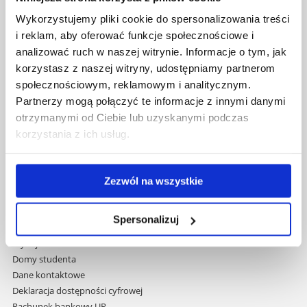
Uniwersytet Rzeszowski
Wykorzystujemy pliki cookie do spersonalizowania treści
Al. Tadeusza Rejtana 16C
i reklam, aby oferować funkcje społecznościowe i
35-959 Rzeszów
analizować ruch w naszej witrynie. Informacje o tym, jak
Pomiń
korzystasz z naszej witryny, udostępniamy partnerom
Polityka prywatności
nawigację
społecznościowym, reklamowym i analitycznym.
Mapa serwisu
i
Partnerzy mogą połączyć te informacje z innymi danymi
Biblioteka
przejdź
Wydawnictwo
otrzymanymi od Ciebie lub uzyskanymi podczas
do
Covid info
korzystania z ich usług.
treści
Studia podyplomowe
Praca na UR
Zamówienia publiczne
Zezwól na wszystkie
Fundusze strukturalne
Projekty współfinansowane przez UE
Spersonalizuj
Projekty realizowane z KPO
Wynajem sal
Domy studenta
Dane kontaktowe
Deklaracja dostępności cyfrowej
Rachunek bankowy UR