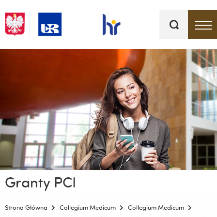
Słowa
kluczowe
Menu - górna belka
Granty PCI
Strona Główna
Collegium Medicum
Collegium Medicum