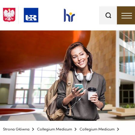
Słowa
kluczowe
Menu - górna belka
Strona Główna
Collegium Medicum
Collegium Medicum