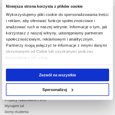
Niniejsza strona korzysta z plików cookie
Wykorzystujemy pliki cookie do spersonalizowania treści
Uniwersytet Rzeszowski
i reklam, aby oferować funkcje społecznościowe i
Al. Tadeusza Rejtana 16C
analizować ruch w naszej witrynie. Informacje o tym, jak
35-959 Rzeszów
korzystasz z naszej witryny, udostępniamy partnerom
społecznościowym, reklamowym i analitycznym.
Pomiń
Polityka prywatności
Partnerzy mogą połączyć te informacje z innymi danymi
nawigację
Mapa serwisu
otrzymanymi od Ciebie lub uzyskanymi podczas
i
Biblioteka
przejdź
korzystania z ich usług.
Wydawnictwo
do
Covid info
treści
Studia podyplomowe
Zezwól na wszystkie
Praca na UR
Zamówienia publiczne
Fundusze strukturalne
Spersonalizuj
Projekty współfinansowane przez UE
Projekty realizowane z KPO
Wynajem sal
Domy studenta