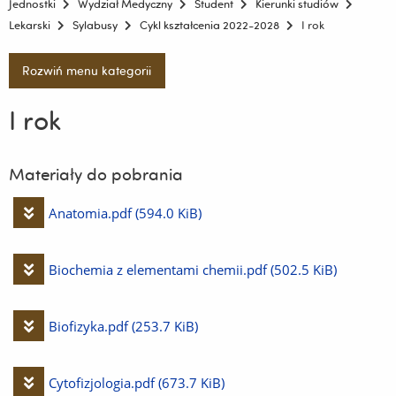
Jednostki
Wydział Medyczny
Student
Kierunki studiów
Lekarski
Sylabusy
Cykl kształcenia 2022-2028
I rok
Rozwiń menu kategorii
I rok
Materiały do pobrania
Pobierz
Anatomia.pdf
(594.0 KiB)
plik
Pobierz
Biochemia z elementami chemii.pdf
(502.5 KiB)
plik
Pobierz
Biofizyka.pdf
(253.7 KiB)
plik
Pobierz
Cytofizjologia.pdf
(673.7 KiB)