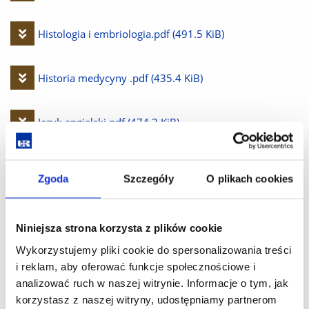
plik
Pobierz
Histologia i embriologia.pdf
(491.5 KiB)
plik
Pobierz
Historia medycyny .pdf
(435.4 KiB)
plik
Pobierz
Język angielski.pdf
(474.3 KiB)
plik
Pobierz
Pierwsza pomoc medyczna z elementami
Zgoda
Szczegóły
O plikach cookies
plik
pielęgniarstwa.pdf
(466.4 KiB)
Niniejsza strona korzysta z plików cookie
Pobierz
Socjologia medycyny.pdf
(446.5 KiB)
Wykorzystujemy pliki cookie do spersonalizowania treści
i reklam, aby oferować funkcje społecznościowe i
plik
analizować ruch w naszej witrynie. Informacje o tym, jak
Pobierz
Systemy diagnostyczne w medycynie.pdf
(237.3 KiB)
korzystasz z naszej witryny, udostępniamy partnerom