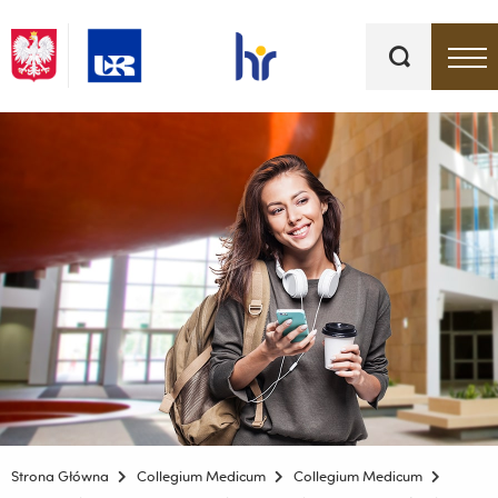
Słowa
kluczowe
Menu - górna belka
Strona Główna
Collegium Medicum
Collegium Medicum