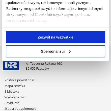
społecznościowym, reklamowym i analitycznym.
plik
Pobierz
Informatyka i biostatystyka (1).pdf
(203.7 KiB)
Partnerzy mogą połączyć te informacje z innymi danymi
otrzymanymi od Ciebie lub uzyskanymi podczas
plik
korzystania z ich usług.
Pobierz
Psychologia lekarska.pdf
(185.9 KiB)
plik
Zezwól na wszystkie
Spersonalizuj
Uniwersytet Rzeszowski
Al. Tadeusza Rejtana 16C
35-959 Rzeszów
Pomiń
Polityka prywatności
nawigację
Mapa serwisu
i
Biblioteka
przejdź
Wydawnictwo
do
Covid info
treści
Studia podyplomowe