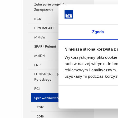
Zgłaszanie projektów -
Zarządzenie
NCN
HPN IMPAKT
Zgoda
MNiSW
SPARK Poland
Niniejsza strona korzysta z
MKiDN
Wykorzystujemy pliki cookie 
ruch w naszej witrynie. Inf
FNP
reklamowym i analitycznym. 
FUNDACJA im. Jakuba hr.
uzyskanymi podczas korzysta
Potockiego
PCI
Sprawozdawczość
2017
2018