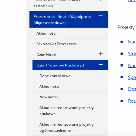
Kształcenia
Prorektor ds. Nauki i Współpracy
Międzynarodowej
Projekty
Aktualności
Nau
Sekretariat Prorektora
Stu
Dział Nauki
Nar
Dział Projektów Naukowych
Dane kontaktowe
Spo
Aktualności
Dos
Newsletter
Roz
Aktualnie realizowane projekty
naukowe
Aktualnie realizowane projekty
ogólnouczelniane