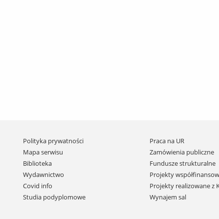
Pomiń
Polityka prywatności
Praca na UR
nawigację
Mapa serwisu
Zamówienia publiczne
i
Biblioteka
Fundusze strukturalne
przejdź
Wydawnictwo
Projekty współfinansow
do
Covid info
Projekty realizowane z
treści
Studia podyplomowe
Wynajem sal