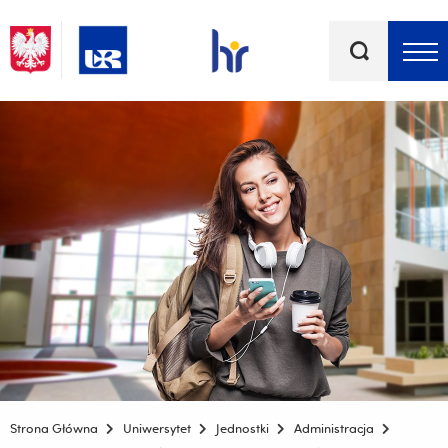
Słowa
kluczowe
Menu - górna belka
Strona Główna
Uniwersytet
Jednostki
Administracja