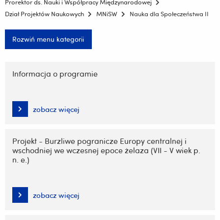
Prorektor ds. Nauki i Współpracy Międzynarodowej
Dział Projektów Naukowych
MNiSW
Nauka dla Społeczeństwa II
Rozwiń menu kategorii
Pomiń
nawigację
Informacja o programie
i
przejdź
do
zobacz więcej
treści
Projekt - Burzliwe pogranicze Europy centralnej i
wschodniej we wczesnej epoce żelaza (VII - V wiek p.
n. e.)
zobacz więcej