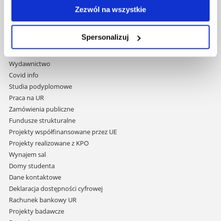
35-959 Rzeszów
Zezwól na wszystkie
Pomiń
Polityka prywatności
Spersonalizuj
nawigację
Mapa serwisu
i
Biblioteka
przejdź
Wydawnictwo
do
Covid info
treści
Studia podyplomowe
Praca na UR
Zamówienia publiczne
Fundusze strukturalne
Projekty współfinansowane przez UE
Projekty realizowane z KPO
Wynajem sal
Domy studenta
Dane kontaktowe
Deklaracja dostępności cyfrowej
Rachunek bankowy UR
Projekty badawcze