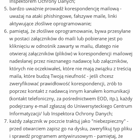
Inspektorem Ochrony Danych;
bardzo uważnie prowadź korespondencję mailową -
uważaj na ataki phishingowe, fałszywe maile, linki
aktywujące złośliwe oprogramowanie;
pamiętaj, że złośliwe oprogramowanie, bywa przesyłane
w postaci załączników do maili lub pobierane jest po
kliknięciu w odnośnik zawarty w mailu, dlatego nie
otwieraj załączników (plików) w korespondencji mailowej
nadesłanej przez nieznanego nadawcę lub załączników,
których nie oczekiwałeś, które nie mają związku z treścią
maila, które budzą Twoją nieufność - jeśli chcesz
zweryfikować prawidłowość korespondencji, zrób to
poprzez kontakt z nadawcą innym kanałem komunikacji
(kontakt telefoniczny, za pośrednictwem EOD, itp.), każdy
podejrzany e-mail zgłaszaj do Uniwersyteckiego Centrum
Informatyzacji/ lub Inspektora Ochrony Danych;
każdy załącznik w poczcie traktuj jako "niebezpieczny" -
przed otwarciem zapisz go na dysku, zweryfikuj typ pliku
i sprawdź programem antywirusowym - pamiętaj, że