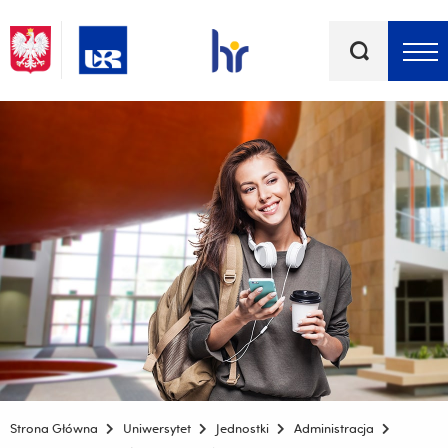
Słowa
kluczowe
Menu - górna belka
Strona Główna
Uniwersytet
Jednostki
Administracja