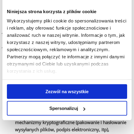
podobne do adresów, z którymi masz zazwyczaj do
Niniejsza strona korzysta z plików cookie
czynienia (np. adresów urzędów, urzędników
obsługujących naszą uczelnię, banków, centrów usług
Wykorzystujemy pliki cookie do spersonalizowania treści
wspólnych, rady instytutu, itp.);
i reklam, aby oferować funkcje społecznościowe i
uważaj na spam, a więc niezamawiane wiadomości -
analizować ruch w naszej witrynie. Informacje o tym, jak
najlepiej kasuj je trwale niezwłocznie po otrzymaniu;
korzystasz z naszej witryny, udostępniamy partnerom
jeśli w korespondencji mailowej przesyłasz
dane osobowe
społecznościowym, reklamowym i analitycznym.
upewnij się, że:
Partnerzy mogą połączyć te informacje z innymi danymi
nie przesyłasz ich w nadmiernym zakresie (często
otrzymanymi od Ciebie lub uzyskanymi podczas
wystarczy imię i nazwisko bez nr PESEL czy daty
korzystania z ich usług.
urodzenia),
prawidłowo określasz krąg adresatów (nie ufaj
Zezwól na wszystkie
autouzupełnianiu - zawsze sprawdź do kogo kierujesz
wiadomość),
Spersonalizuj
załączniki są właściwie zabezpieczone poprzez
mechanizmy kryptograficzne (pakowanie i hasłowanie
wysyłanych plików, podpis elektroniczny, itp),