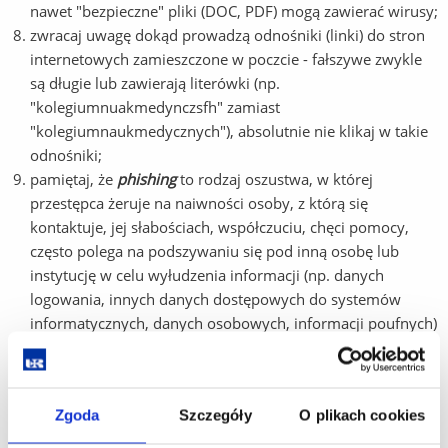
nawet "bezpieczne" pliki (DOC, PDF) mogą zawierać wirusy;
zwracaj uwagę dokąd prowadzą odnośniki (linki) do stron
internetowych zamieszczone w poczcie - fałszywe zwykle
są długie lub zawierają literówki (np.
"kolegiumnuakmedynczsfh" zamiast
"kolegiumnaukmedycznych"), absolutnie nie klikaj w takie
odnośniki;
pamiętaj, że
phishing
to rodzaj oszustwa, w której
przestępca żeruje na naiwności osoby, z którą się
kontaktuje, jej słabościach, współczuciu, chęci pomocy,
często polega na podszywaniu się pod inną osobę lub
instytucję w celu wyłudzenia informacji (np. danych
logowania, innych danych dostępowych do systemów
informatycznych, danych osobowych, informacji poufnych)
czy zainfekowania urządzenia szkodliwym
oprogramowaniem, a także skłonienia ofiary do pewnych
działań, z reguły dla niej niekorzystnych, dlatego bardzo
Zgoda
Szczegóły
O plikach cookies
uważnie czytaj nadsyłane komunikaty, analizuj adresy
mailowe - ustal, czy są rzeczywiste, czy tylko łudząco