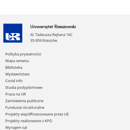
Uniwersytet Rzeszowski
Al. Tadeusza Rejtana 16C
35-959 Rzeszów
Pomiń
Polityka prywatności
nawigację
Mapa serwisu
i
Biblioteka
przejdź
Wydawnictwo
do
Covid info
treści
Studia podyplomowe
Praca na UR
Zamówienia publiczne
Fundusze strukturalne
Projekty współfinansowane przez UE
Projekty realizowane z KPO
Wynajem sal