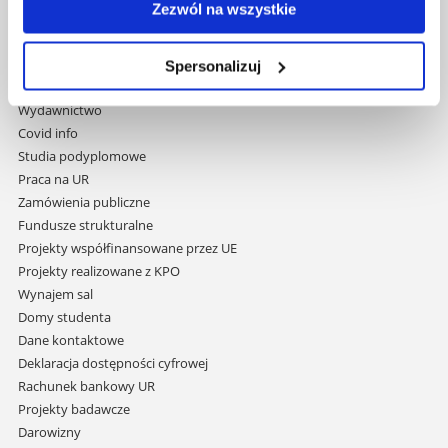
Zezwól na wszystkie
Pomiń
Polityka prywatności
nawigację
Mapa serwisu
Spersonalizuj
i
Biblioteka
przejdź
Wydawnictwo
do
Covid info
treści
Studia podyplomowe
Praca na UR
Zamówienia publiczne
Fundusze strukturalne
Projekty współfinansowane przez UE
Projekty realizowane z KPO
Wynajem sal
Domy studenta
Dane kontaktowe
Deklaracja dostępności cyfrowej
Rachunek bankowy UR
Projekty badawcze
Darowizny