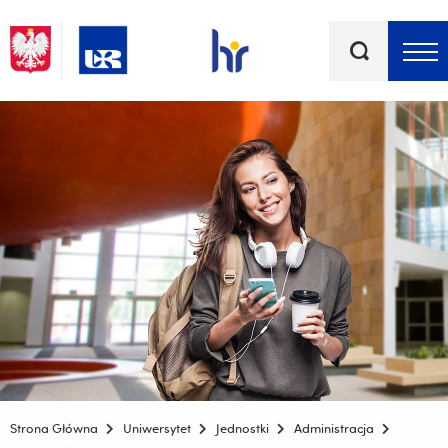
Słowa
kluczowe
Menu - górna belka
Strona Główna
Uniwersytet
Jednostki
Administracja