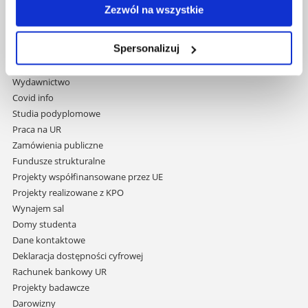
35-959 Rzeszów
Zezwól na wszystkie
Pomiń
Polityka prywatności
nawigację
Spersonalizuj
Mapa serwisu
i
Biblioteka
przejdź
Wydawnictwo
do
Covid info
treści
Studia podyplomowe
Praca na UR
Zamówienia publiczne
Fundusze strukturalne
Projekty współfinansowane przez UE
Projekty realizowane z KPO
Wynajem sal
Domy studenta
Dane kontaktowe
Deklaracja dostępności cyfrowej
Rachunek bankowy UR
Projekty badawcze
Darowizny