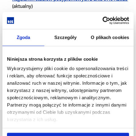
(aktualny)
Zał. nr 1 - kwestionariusz
Zał. nr 2 - wzór umowy
Zgoda
Szczegóły
O plikach cookies
Regulamin studiów podyplomowych z dnia 27.04.2022
Zarządzenie Rektora UR nr 51/2022
Niniejsza strona korzysta z plików cookie
Zarządzanie Rektora UR nr 31/2023 zmieniające
Wykorzystujemy pliki cookie do spersonalizowania treści
Zarządzenie nr 51/2022
i reklam, aby oferować funkcje społecznościowe i
analizować ruch w naszej witrynie. Informacje o tym, jak
korzystasz z naszej witryny, udostępniamy partnerom
społecznościowym, reklamowym i analitycznym.
Partnerzy mogą połączyć te informacje z innymi danymi
otrzymanymi od Ciebie lub uzyskanymi podczas
korzystania z ich usług.
Uniwersytet Rzeszowski
Al. Tadeusza Rejtana 16C