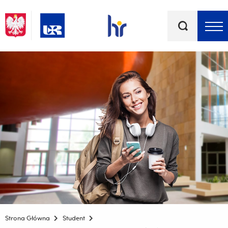
Słowa
kluczowe
Menu - górna belka
Strona Główna
Student