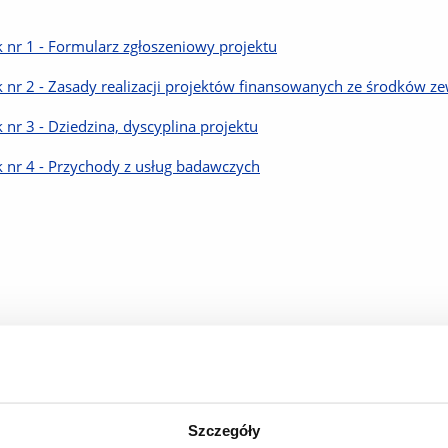
k nr 1 - Formularz zgłoszeniowy projektu
k nr 2 - Zasady realizacji projektów finansowanych ze środków z
k nr 3 - Dziedzina, dyscyplina projektu
k nr 4 - Przychody z usług badawczych
Szczegóły