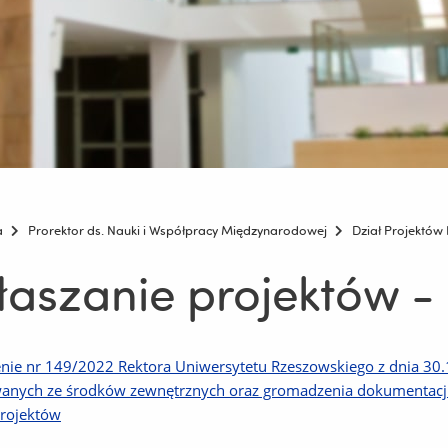
a
Prorektor ds. Nauki i Współpracy Międzynarodowej
Dział Projektó
łaszanie projektów -
nie nr 149/2022 Rektora Uniwersytetu Rzeszowskiego z dnia 30.1
anych ze środków zewnętrznych oraz gromadzenia dokumentacji 
Projektów