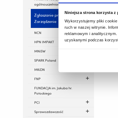
ogólnouczelniane
Niniejsza strona korzysta z
Zgłaszanie projektów -
Wykorzystujemy pliki cookie 
Zarządzenie
ruch w naszej witrynie. Inf
NCN
reklamowym i analitycznym. 
uzyskanymi podczas korzysta
HPN IMPAKT
MNiSW
SPARK Poland
MKiDN
FNP
FUNDACJA im. Jakuba hr.
Potockiego
PCI
Sprawozdawczość