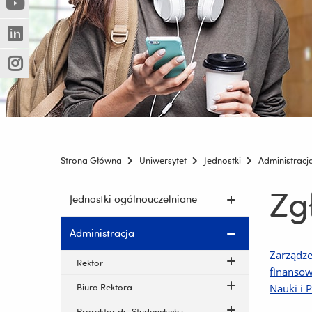
(Nowe
(Link
innej
okno)
do
strony)
(Nowe
(Link
innej
okno)
do
strony)
(Nowe
(Link
innej
okno)
do
strony)
innej
strony)
Strona Główna
Uniwersytet
Jednostki
Administracj
Zg
Pomiń
Jednostki ogólnouczelniane
nawigację
i
Administracja
przejdź
Zarządze
do
Rektor
finansow
treści
Biuro Rektora
Nauki i 
Prorektor ds. Studenckich i