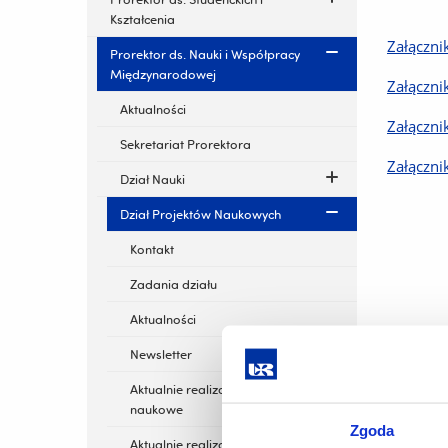
Kształcenia
Załączni
Prorektor ds. Nauki i Współpracy
Międzynarodowej
Załączni
Aktualności
Załączni
Sekretariat Prorektora
Załączni
Dział Nauki
Dział Projektów Naukowych
Kontakt
Zadania działu
Aktualności
Newsletter
Aktualnie realizowane projekty
naukowe
Zgoda
Aktualnie realizowane projekty