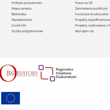
Pomiń
Polityka prywatności
Praca na UR
nawigację
Mapa serwisu
Zamówienia publiczne
i
Biblioteka
Fundusze strukturalne
przejdź
Wydawnictwo
Projekty współfinansow
do
Covid info
Projekty realizowane z
treści
Studia podyplomowe
Wynajem sal