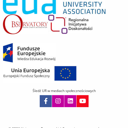
Śledź UR w mediach społecznościowych
Pomiń
nawigację
i