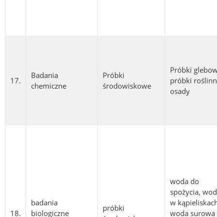
Próbki glebow
Badania
Próbki
17.
próbki roślinn
chemiczne
środowiskowe
osady
woda do
spożycia, wo
badania
w kąpieliskac
próbki
18.
biologiczne
woda surowa