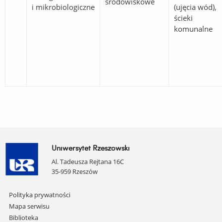
środowiskowe
i mikrobiologiczne
(ujęcia wód),
ścieki
komunalne
Uniwersytet Rzeszowski
Al. Tadeusza Rejtana 16C
35-959 Rzeszów
Pomiń
Polityka prywatności
nawigację
Mapa serwisu
i
Biblioteka