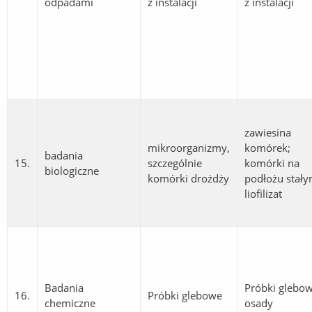
odpadami
z instalacji
z instalacji
zawiesina
mikroorganizmy,
komórek;
badania
15.
szczególnie
komórki na
biologiczne
komórki drożdży
podłożu stały
liofilizat
Badania
Próbki glebow
16.
Próbki glebowe
chemiczne
osady