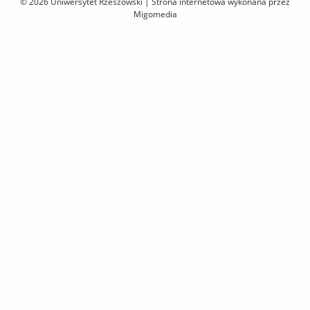
© 2026 Uniwersytet Rzeszowski |
Strona internetowa wykonana przez
przejdź
Migomedia
do
treści