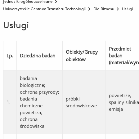
Jednostki ogólnouczelniane
Uniwersyteckie Centrum Transferu Technologii
Dla Biznesu
Usługi
Usługi
Przedmiot
Obiekty
/Grupy
Lp.
Dziedzina badań
badań
obiektów
(materiał/wyr
badania
biologiczne;
ochrona przyrody;
powietrze,
badania
próbki
1.
spaliny silnika
chemiczne
środowiskowe
emisja
powietrza;
ochrona
środowiska