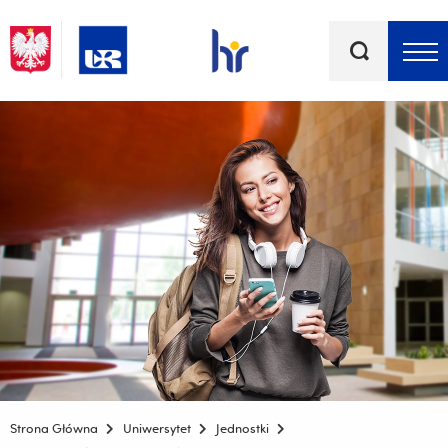
Słowa
kluczowe
Menu - górna belka
Strona Główna
Uniwersytet
Jednostki