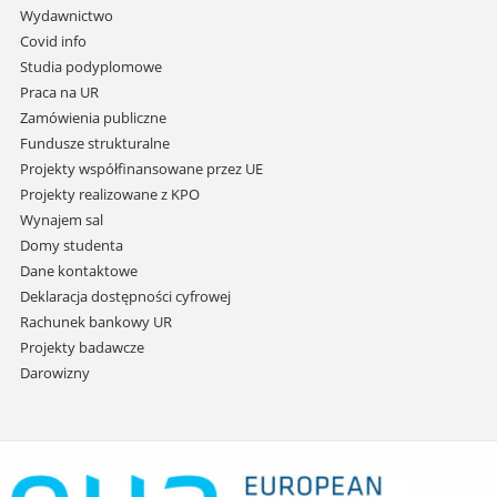
przejdź
Wydawnictwo
do
Covid info
treści
Studia podyplomowe
Praca na UR
Zamówienia publiczne
Fundusze strukturalne
Projekty współfinansowane przez UE
Projekty realizowane z KPO
Wynajem sal
Domy studenta
Dane kontaktowe
Deklaracja dostępności cyfrowej
Rachunek bankowy UR
Projekty badawcze
Darowizny