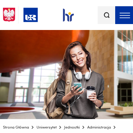
Słowa
kluczowe
Menu - górna belka
Strona Główna
Uniwersytet
Jednostki
Administracja