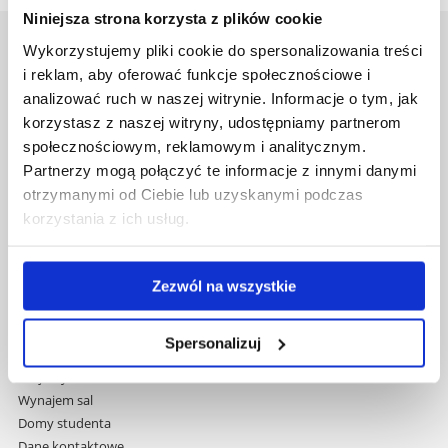
Niniejsza strona korzysta z plików cookie
Wykorzystujemy pliki cookie do spersonalizowania treści
Uniwersytet Rzeszowski
i reklam, aby oferować funkcje społecznościowe i
Al. Tadeusza Rejtana 16C
analizować ruch w naszej witrynie. Informacje o tym, jak
35-959 Rzeszów
korzystasz z naszej witryny, udostępniamy partnerom
Pomiń
społecznościowym, reklamowym i analitycznym.
Polityka prywatności
nawigację
Partnerzy mogą połączyć te informacje z innymi danymi
Mapa serwisu
i
Biblioteka
otrzymanymi od Ciebie lub uzyskanymi podczas
przejdź
Wydawnictwo
korzystania z ich usług.
do
Covid info
treści
Studia podyplomowe
Praca na UR
Zezwól na wszystkie
Zamówienia publiczne
Fundusze strukturalne
Spersonalizuj
Projekty współfinansowane przez UE
Projekty realizowane z KPO
Wynajem sal
Domy studenta
Dane kontaktowe