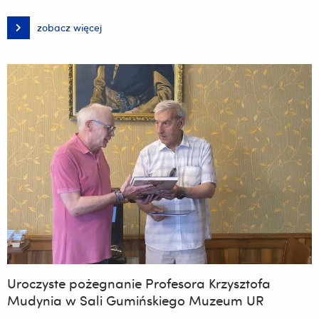
zobacz więcej
Finisaż
wystawy
„25-
lecie
Uniwersytetu
Rzeszowskiego
w
pamiątkach
i
artefaktach
Muzeum
UR”
Uroczyste pożegnanie Profesora Krzysztofa
Mudynia w Sali Gumińskiego Muzeum UR