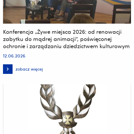
w
Lubeni
Konferencja „Żywe miejsca 2026: od renowacji
zabytku do mądrej animacji”, poświęconej
ochronie i zarządzaniu dziedzictwem kulturowym
12.06.2026
zobacz więcej
Konferencja
„Żywe
miejsca
2026:
od
renowacji
zabytku
do
mądrej
animacji”,
poświęconej
ochronie
i
zarządzaniu
dziedzictwem
kulturowym