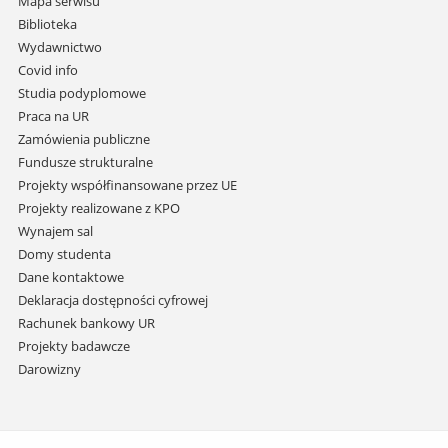
Mapa serwisu
i
Biblioteka
przejdź
Wydawnictwo
do
Covid info
treści
Studia podyplomowe
Praca na UR
Zamówienia publiczne
Fundusze strukturalne
Projekty współfinansowane przez UE
Projekty realizowane z KPO
Wynajem sal
Domy studenta
Dane kontaktowe
Deklaracja dostępności cyfrowej
Rachunek bankowy UR
Projekty badawcze
Darowizny