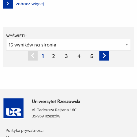
zobacz więcej
Trzecia
lekcja
muzealna
zorganizowana
przez
Muzeum
UR
dla
WYŚWIETL:
młodzieży
z
IX
Liceum
1
2
3
4
5
Ogólnokształcącego
z
Oddziałami
Dwujęzycznymi
z
Rzeszowa
Uniwersytet Rzeszowski
Al. Tadeusza Rejtana 16C
35-959 Rzeszów
Pomiń
Polityka prywatności
nawigację