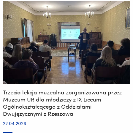
po
łacinie?”
–
czwarta
lekcja
muzealna,
którą
poprowadziła
mgr
Renata
Nowak
(28
kwietnia
2026
r.)
Trzecia lekcja muzealna zorganizowana przez
Muzeum UR dla młodzieży z IX Liceum
Ogólnokształcącego z Oddziałami
Dwujęzycznymi z Rzeszowa
22.04.2026