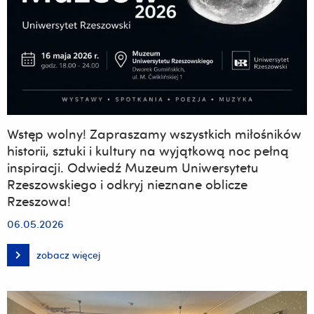
Wstęp wolny! Zapraszamy wszystkich miłośników
historii, sztuki i kultury na wyjątkową noc pełną
inspiracji. Odwiedź Muzeum Uniwersytetu
Rzeszowskiego i odkryj nieznane oblicze
Rzeszowa!
06.05.2026
zobacz więcej
Wstęp
wolny!
Zapraszamy
wszystkich
miłośników
historii,