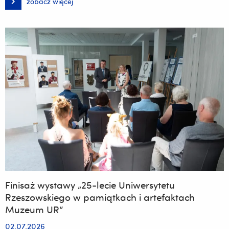
zobacz więcej
Walne
Wyborcze
Zebranie
Stowarzyszenia
Muzeów
Uczelnianych
z
udziałem
przedstawicielek
Muzeum
UR
Finisaż wystawy „25-lecie Uniwersytetu
Rzeszowskiego w pamiątkach i artefaktach
Muzeum UR”
02.07.2026