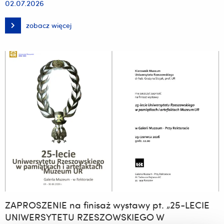
02.07.2026
zobacz więcej
Uroczyste
pożegnanie
Profesora
Krzysztofa
Mudynia
w
Sali
Gumińskiego
Muzeum
UR
ZAPROSZENIE na finisaż wystawy pt. „25-LECIE
UNIWERSYTETU RZESZOWSKIEGO W