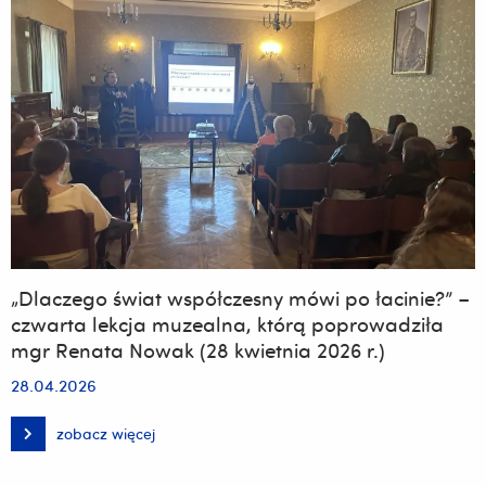
sztuki
i
kultury
na
wyjątkową
noc
pełną
inspiracji.
Odwiedź
Muzeum
Uniwersytetu
Rzeszowskiego
i
odkryj
nieznane
oblicze
Rzeszowa!
„Dlaczego świat współczesny mówi po łacinie?” –
czwarta lekcja muzealna, którą poprowadziła
mgr Renata Nowak (28 kwietnia 2026 r.)
28.04.2026
zobacz więcej
„Dlaczego
świat
współczesny
mówi