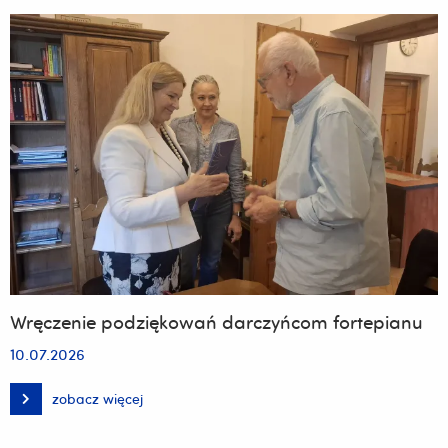
Wręczenie podziękowań darczyńcom fortepianu
10.07.2026
zobacz więcej
Wręczenie
podziękowań
darczyńcom
fortepianu