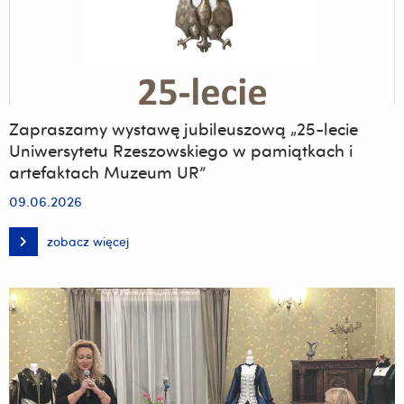
Zapraszamy wystawę jubileuszową „25-lecie
Uniwersytetu Rzeszowskiego w pamiątkach i
artefaktach Muzeum UR”
09.06.2026
zobacz więcej
Zapraszamy
wystawę
jubileuszową
„25-
lecie
Uniwersytetu
Rzeszowskiego
w
pamiątkach
i
artefaktach
Muzeum
UR”