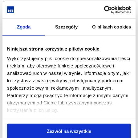
PAMIĄTKACH I ARTEFAKTACH MUZEUM UR”,
który odbędzie się w dniu 29 czerwca 2026 o
godz. 12.00
Zgoda
Szczegóły
O plikach cookies
24.06.2026
zobacz więcej
ZAPROSZENIE
na
Niniejsza strona korzysta z plików cookie
finisaż
wystawy
Wykorzystujemy pliki cookie do spersonalizowania treści
pt.
„25-
i reklam, aby oferować funkcje społecznościowe i
LECIE
analizować ruch w naszej witrynie. Informacje o tym, jak
UNIWERSYTETU
RZESZOWSKIEGO
korzystasz z naszej witryny, udostępniamy partnerom
W
PAMIĄTKACH
społecznościowym, reklamowym i analitycznym.
I
ARTEFAKTACH
Partnerzy mogą połączyć te informacje z innymi danymi
MUZEUM
otrzymanymi od Ciebie lub uzyskanymi podczas
UR”,
który
korzystania z ich usług.
odbędzie
się
w
dniu
29
Zezwól na wszystkie
czerwca