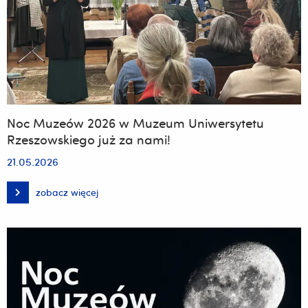
Noc Muzeów 2026 w Muzeum Uniwersytetu
Rzeszowskiego już za nami!
21.05.2026
zobacz więcej
Noc
Muzeów
2026
w
Muzeum
Uniwersytetu
Rzeszowskiego
już
za
nami!