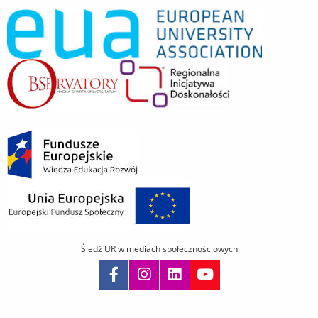
Śledź UR w mediach społecznościowych
Pomiń