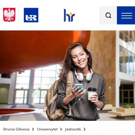
Słowa
kluczowe
Menu - górna belka
Strona Główna
Uniwersytet
Jednostki